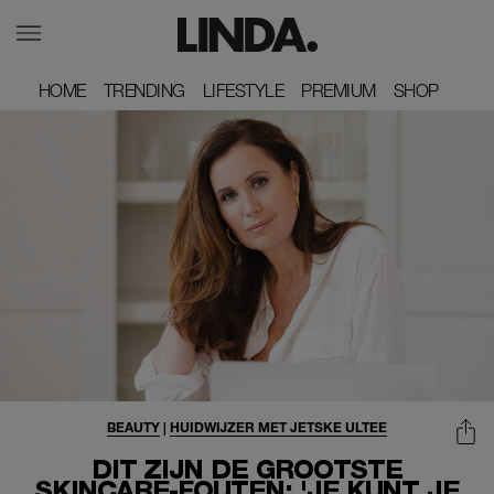
HOME
HOME
TRENDING
TRENDING
LIFESTYLE
LIFESTYLE
PREMIUM
PREMIUM
SHOP
SHOP
BEAUTY
|
HUIDWIJZER MET JETSKE ULTEE
DIT ZIJN DE GROOTSTE
SKINCARE-FOUTEN: 'JE KUNT JE