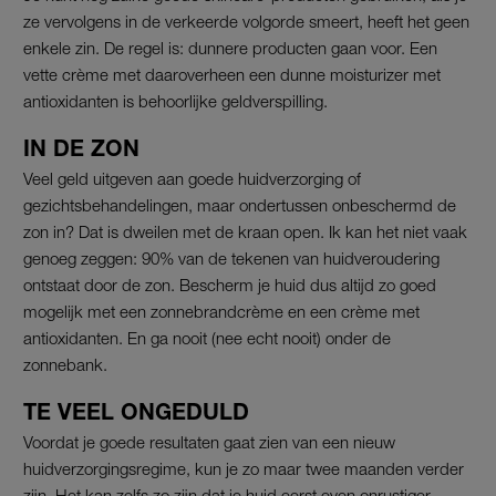
ze vervolgens in de verkeerde volgorde smeert, heeft het geen
enkele zin. De regel is: dunnere producten gaan voor. Een
vette crème met daaroverheen een dunne moisturizer met
antioxidanten is behoorlijke geldverspilling.
IN DE ZON
Veel geld uitgeven aan goede huidverzorging of
gezichtsbehandelingen, maar ondertussen onbeschermd de
zon in? Dat is dweilen met de kraan open. Ik kan het niet vaak
genoeg zeggen: 90% van de tekenen van huidveroudering
ontstaat door de zon. Bescherm je huid dus altijd zo goed
mogelijk met een zonnebrandcrème en een crème met
antioxidanten. En ga nooit (nee echt nooit) onder de
zonnebank.
TE VEEL ONGEDULD
Voordat je goede resultaten gaat zien van een nieuw
huidverzorgingsregime, kun je zo maar twee maanden verder
zijn. Het kan zelfs zo zijn dat je huid eerst even onrustiger