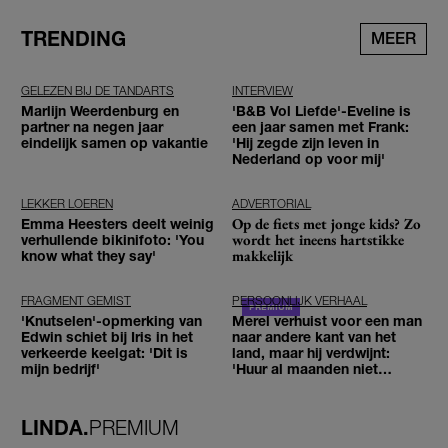
TRENDING
MEER
GELEZEN BIJ DE TANDARTS
INTERVIEW
Marlijn Weerdenburg en
'B&B Vol Liefde'-Eveline is
partner na negen jaar
een jaar samen met Frank:
eindelijk samen op vakantie
'Hij zegde zijn leven in
Nederland op voor mij'
LEKKER LOEREN
ADVERTORIAL
Op de fiets met jonge kids? Zo
Emma Heesters deelt weinig
wordt het ineens hartstikke
verhullende bikinifoto: 'You
makkelijk
know what they say'
FRAGMENT GEMIST
PERSOONLIJK VERHAAL
'Knutselen'-opmerking van
Merel verhuist voor een man
Edwin schiet bij Iris in het
naar andere kant van het
verkeerde keelgat: 'Dit is
land, maar hij verdwijnt:
mijn bedrijf'
'Huur al maanden niet
betaald'
LINDA.
PREMIUM