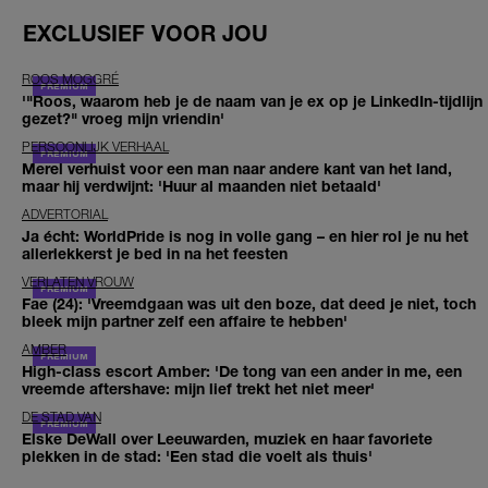
EXCLUSIEF VOOR JOU
ROOS MOGGRÉ
'"Roos, waarom heb je de naam van je ex op je LinkedIn-tijdlijn
gezet?" vroeg mijn vriendin'
PERSOONLIJK VERHAAL
Merel verhuist voor een man naar andere kant van het land,
maar hij verdwijnt: 'Huur al maanden niet betaald'
ADVERTORIAL
Ja écht: WorldPride is nog in volle gang – en hier rol je nu het
allerlekkerst je bed in na het feesten
VERLATEN VROUW
Fae (24): 'Vreemdgaan was uit den boze, dat deed je niet, toch
bleek mijn partner zelf een affaire te hebben'
AMBER
High-class escort Amber: 'De tong van een ander in me, een
vreemde aftershave: mijn lief trekt het niet meer'
DE STAD VAN
Elske DeWall over Leeuwarden, muziek en haar favoriete
plekken in de stad: 'Een stad die voelt als thuis'