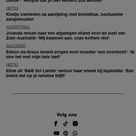
Liefde': 'Hoopte dat je niet verliefd zou worden'
HEFTIG
Kindje overleden na aanrijding met bestelbus, bestuurder
aangehouden
ADVERTORIAL
Jolanda reisde naar een afgelegen eiland voor de kust van
Zuid-Australië: 'Wij kwamen aan, onze koffers niet'
BIJZONDER
Edson da Graça noemt zorgen voor moeder 'een voorrecht': 'Ik
doe het met mijn hele hart'
HEFTIG
Eline uit 'B&B Vol Liefde' verloor haar vriend bij liquidatie: 'Een
beeld dat op je netvlies blijft'
Volg ons