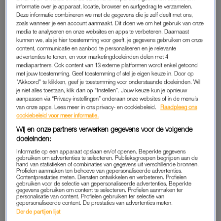
verander van exfoliant als dat nodig is en voeg bij grote
informatie over je apparaat, locatie, browser en surfgedrag te verzamelen.
Deze informatie combineren we met de gegevens die je zelf deelt met ons,
droogte een olie aan je skincare-regime toe.
zoals wanneer je een account aanmaakt. Dit doen we om het gebruik van onze
media te analyseren en onze websites en apps te verbeteren. Daarnaast
kunnen we, als je hier toestemming voor geeft, je gegevens gebruiken om onze
content, communicatie en aanbod te personaliseren en je relevante
AGRESSIEVE REINIGERS
advertenties te tonen, en voor marketingdoeleinden delen met 4
Je wil niet weten hoeveel mensen huidproblemen hebben
mediapartners. Ook content van 13 externe platformen wordt enkel getoond
met jouw toestemming. Geef toestemming of stel je eigen keuze in. Door op
doordat ze een reiniger gebruiken die niet geschikt is voor hun
"Akkoord" te klikken, geef je toestemming voor onderstaande doeleinden. Wil
huid. Het gebruik van een cleanser is misschien wel de
je niet alles toestaan, klik dan op “Instellen”. Jouw keuze kun je opnieuw
aanpassen via “Privacy-instellingen” onderaan onze websites of in de menu’s
belangrijkste stap van je skincare routine. Er zijn heel veel
van onze apps. Lees meer in ons privacy- en cookiebeleid.
Raadpleeg ons
agressieve reinigers of face washes die wel ‘schoon’ maken,
cookiebeleid voor meer informatie.
maar daarbij je huid ook beschadigen. Het gevolg: een droge,
Wij en onze partners verwerken gegevens voor de volgende
doffe en geïrriteerde huid, soms zelfs met puistjes.
doeleinden:
Informatie op een apparaat opslaan en/of openen. Beperkte gegevens
gebruiken om advertenties te selecteren. Publieksgroepen begrijpen aan de
hand van statistieken of combinaties van gegevens uit verschillende bronnen.
NATUURLIJKE COSMETICA
Profielen aanmaken ten behoeve van gepersonaliseerde advertenties.
Contentprestaties meten. Diensten ontwikkelen en verbeteren. Profielen
‘Going all green’, het is een enorme trend. Want wat uit de
gebruiken voor de selectie van gepersonaliseerde advertenties. Beperkte
gegevens gebruiken om content te selecteren. Profielen aanmaken ter
natuur komt, kan niet anders dan goed zijn voor je huid, toch?
personalisatie van content. Profielen gebruiken ter selectie van
gepersonaliseerde content. De prestaties van advertenties meten.
Wrong! Niets is minder waar helaas. Er zijn zeker natuurlijke
Derde partijen lijst
ingrediënten die goed zijn voor de huid, maar er zijn misschien