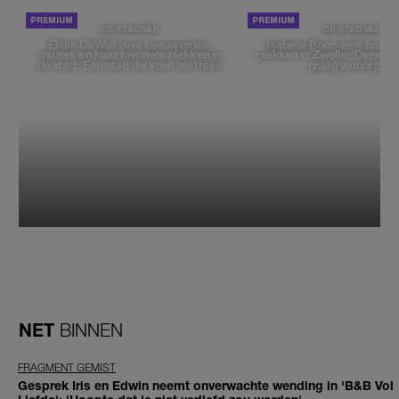
DE STAD VAN
DE STAD VAN
Elske DeWall over Leeuwarden,
Isabelle Boer deelt haar f
muziek en haar favoriete plekken in
plekken in Zwolle: 'Deze pl
de stad: 'Een stad die voelt als thuis'
graag verborgen'
NET
BINNEN
FRAGMENT GEMIST
Gesprek Iris en Edwin neemt onverwachte wending in 'B&B Vol