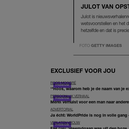
JULOT VAN OPS
Julot is nieuwsverhalenr
wetsvoorstellen en het d
hetzelfde en dat is precie
FOTO
GETTY IMAGES
EXCLUSIEF VOOR JOU
ROOS MOGGRÉ
'"Roos, waarom heb je de naam van je ex 
PERSOONLIJK VERHAAL
Merel verhuist voor een man naar andere 
ADVERTORIAL
Ja écht: WorldPride is nog in volle gang –
VERLATEN VROUW
Fae (24): 'Vreemdgaan was uit den boze, d