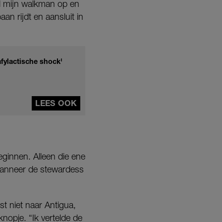
ed mijn walkman op en
baan rijdt en aansluit in
afylactische shock'
LEES OOK
eginnen. Alleen die ene
wanneer de stewardess
t niet naar Antigua,
nopje. “Ik vertelde de