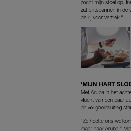
zocht mijn stoel op, i
zat ontspannen in de sto
de rij voor vertrek.”
‘MIJN HART SLO
Met Aruba in het achte
vlucht van een paar 
de veiligheidsuitleg star
“Ze heette ons welkom 
maar naar Aruba.” Met 