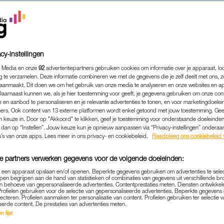
cy-instellingen
 Media en onze
92
advertentiepartners gebruiken cookies om informatie over je apparaat, lo
g te verzamelen. Deze informatie combineren we met de gegevens die je zelf deelt met ons, z
aanmaakt. Dit doen we om het gebruik van onze media te analyseren en onze websites en a
Daarnaast kunnen we, als je hier toestemming voor geeft, je gegevens gebruiken om onze con
 en aanbod te personaliseren en je relevante advertenties te tonen, en voor marketingdoele
ers. Ook content van 13 externe platformen wordt enkel getoond met jouw toestemming. Ge
gen keuze in. Door op "Akkoord" te klikken, geef je toestemming voor onderstaande doeleinden. 
EVEN WEG
|
TIKKELTJE TURBULENT
k dan op “Instellen”. Jouw keuze kun je opnieuw aanpassen via “Privacy-instellingen” ondera
(52) BELANDT IN HET VE
u’s van onze apps. Lees meer in ons privacy- en cookiebeleid.
Raadpleeg ons cookiebeleid 
IG: 'KWAM ERACHTER TI
e partners verwerken gegevens voor de volgende doeleinden:
VEILIGHEIDSUITLEG'
p een apparaat opslaan en/of openen. Beperkte gegevens gebruiken om advertenties te sele
pen begrijpen aan de hand van statistieken of combinaties van gegevens uit verschillende br
28-07-2026
|
JULOT VAN OPSTAL
 behoeve van gepersonaliseerde advertenties. Contentprestaties meten. Diensten ontwikkel
Profielen gebruiken voor de selectie van gepersonaliseerde advertenties. Beperkte gegeven
lecteren. Profielen aanmaken ter personalisatie van content. Profielen gebruiken ter selectie 
eerde content. De prestaties van advertenties meten.
 je helemaal klaar voor een heerlijke vakantie, is je p
 lijst
 op 24A, blijkt 24B de passagier
from hell
. Maar geloof 