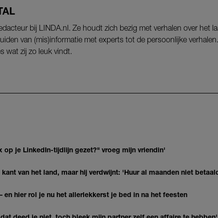
TAL
edacteur bij LINDA.nl. Ze houdt zich bezig met verhalen over het l
uiden van (mis)informatie met experts tot de persoonlijke verhale
s wat zij zo leuk vindt.
op je LinkedIn-tijdlijn gezet?" vroeg mijn vriendin'
kant van het land, maar hij verdwijnt: 'Huur al maanden niet betaal
 en hier rol je nu het allerlekkerst je bed in na het feesten
at deed je niet, toch bleek mijn partner zelf een affaire te hebben'