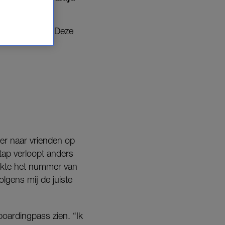
gtuigverhalen. Deze
ger naar vrienden op
tap verloopt anders
eckte het nummer van
lgens mij de juiste
boardingpass zien. “Ik