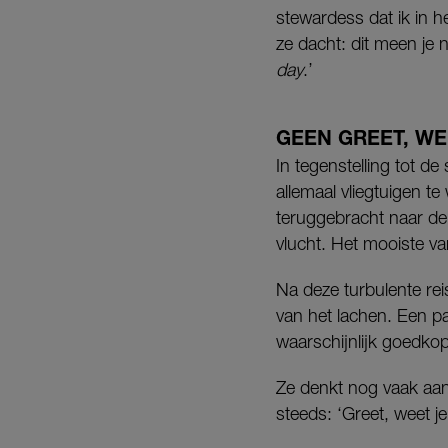
stewardess dat ik in h
ze dacht: dit meen je 
day
.’
GEEN GREET, W
In tegenstelling tot d
allemaal vliegtuigen te
teruggebracht naar de
vlucht. Het mooiste van
Na deze turbulente rei
van het lachen. Een pa
waarschijnlijk goedko
Ze denkt nog vaak aan 
steeds: ‘Greet, weet je