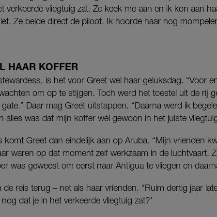
et verkeerde vliegtuig zat. Ze keek me aan en ik kon aan ha
niet. Ze belde direct de piloot. Ik hoorde haar nog mompelen
EL HAAR KOFFER
e stewardess, is het voor Greet wel haar geluksdag. “Voor 
 wachten om op te stijgen. Toch werd het toestel uit de rij 
 gate.” Daar mag Greet uitstappen. “Daarna werd ik begele
 alles was dat mijn koffer wél gewoon in het juiste vliegtuig
s komt Greet dan eindelijk aan op Aruba. “Mijn vrienden k
ar waren op dat moment zelf werkzaam in de luchtvaart. Zij
per was geweest om eerst naar Antigua te vliegen en daarn
de reis terug – net als haar vrienden. “Ruim dertig jaar lat
 nog dat je in het verkeerde vliegtuig zat?’