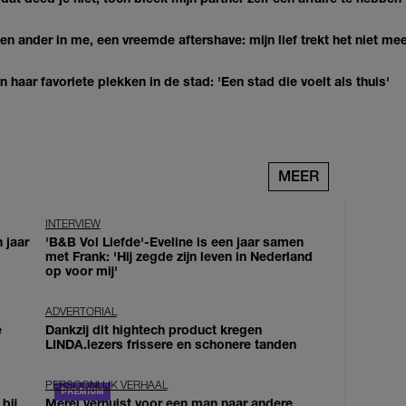
n ander in me, een vreemde aftershave: mijn lief trekt het niet mee
haar favoriete plekken in de stad: 'Een stad die voelt als thuis'
MEER
INTERVIEW
 jaar
'B&B Vol Liefde'-Eveline is een jaar samen
met Frank: 'Hij zegde zijn leven in Nederland
op voor mij'
ADVERTORIAL
e
Dankzij dit hightech product kregen
LINDA.lezers frissere en schonere tanden
PERSOONLIJK VERHAAL
bij
Merel verhuist voor een man naar andere