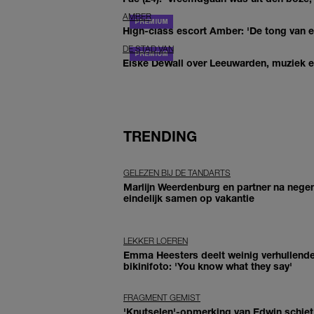
AMBER
High-class escort Amber: 'De tong van ee
DE STAD VAN
Elske DeWall over Leeuwarden, muziek en 
TRENDING
GELEZEN BIJ DE TANDARTS
Marlijn Weerdenburg en partner na negen
eindelijk samen op vakantie
LEKKER LOEREN
Emma Heesters deelt weinig verhullend
bikinifoto: 'You know what they say'
FRAGMENT GEMIST
'Knutselen'-opmerking van Edwin schiet 