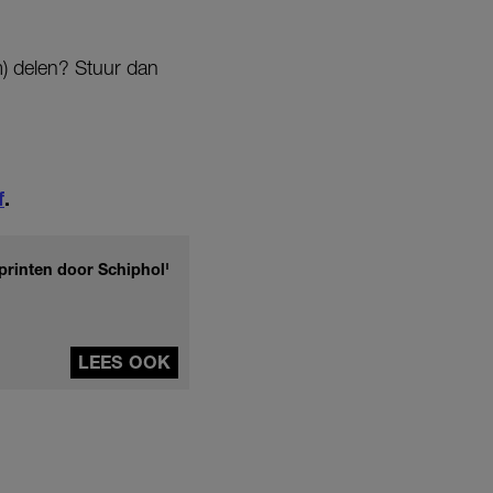
em) delen? Stuur dan
f
.
'Sprinten door Schiphol'
LEES OOK