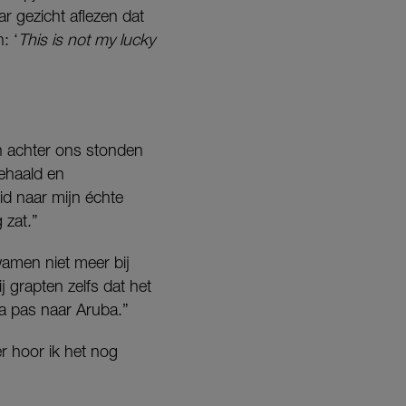
ar gezicht aflezen dat
: ‘
This is not my lucky
en achter ons stonden
gehaald en
id naar mijn échte
 zat.”
wamen niet meer bij
 grapten zelfs dat het
a pas naar Aruba.”
er hoor ik het nog