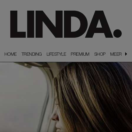
HOME
HOME
TRENDING
TRENDING
LIFESTYLE
LIFESTYLE
PREMIUM
PREMIUM
SHOP
SHOP
MEER
MEER