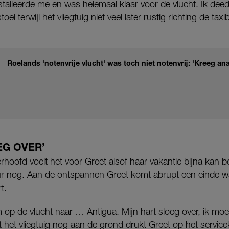
nstalleerde me en was helemaal klaar voor de vlucht. Ik de
el terwijl het vliegtuig niet veel later rustig richting de taxi
Roelands 'notenvrije vlucht' was toch niet notenvrij: 'Kreeg an
EG OVER’
rhoofd voelt het voor Greet alsof haar vakantie bijna kan b
uur nog. Aan de ontspannen Greet komt abrupt een einde 
t.
op de vlucht naar … Antigua. Mijn hart sloeg over, ik moes
het vliegtuig nog aan de grond drukt Greet op het servicek