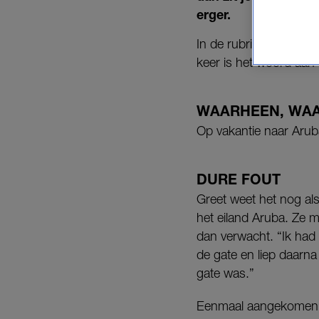
erger.
In de rubriek
‘Tikkeltje
keer is het woord aan 
WAARHEEN, WA
Op vakantie naar Arub
DURE FOUT
Greet weet het nog als 
het eiland Aruba. Ze m
dan verwacht. “Ik had
de gate en liep daarna
gate was.”
Eenmaal aangekomen bij