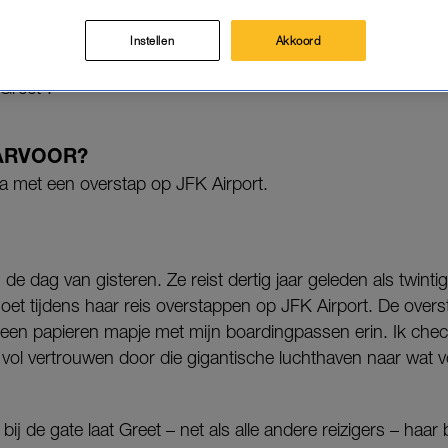
Instellen
Akkoord
 Turbulent’
deelt LINDA. de meest bizarre en bijzondere vlie
Greet*.
ARVOOR?
a met een overstap op JFK Airport.
de dag van gisteren. Ze reist dertig jaar geleden als twinti
oet tijdens haar reis overstappen op JFK Airport. De overs
 een papieren mapje met mijn boardingpassen erin. Ik ch
 vol vertrouwen door die gigantische luchthaven naar wat vo
 de gate laat Greet – net als alle andere reizigers – haar 