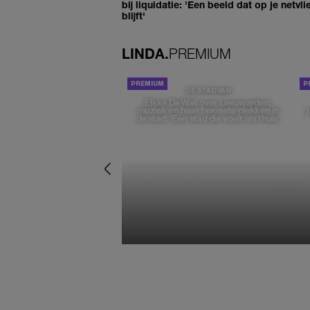
bij liquidatie: 'Een beeld dat op je netvli
blijft'
LINDA.
PREMIUM
DE STAD VAN
Elske DeWall over Leeuwarden,
muziek en haar favoriete plekken in
de stad: 'Een stad die voelt als thuis'