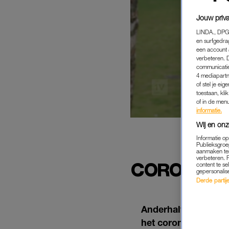
Jouw priva
LINDA., DPG
en surfgedra
een account 
verbeteren. 
communicatie
4 mediapartn
of stel je ei
toestaan, kli
of in de men
informatie.
Wij en onz
Informatie o
Publieksgroe
KAI
aanmaken ten
verbeteren. 
CORONABOE
content te se
gepersonalis
Derde partijen
Anderhalve meter af
het coronavirus in t