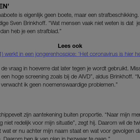
EN’
oete is eigenlijk geen boete, maar een strafbeschikking. 
dige Sven Brinkhoff. “Wat mensen vaak niet weten is dat j
 dan heb je een strafblad.”
Lees ook
) werkt in een jongerenhospice: ‘Het coronavirus is hier hee
de vraag in hoeverre dat later tegen je wordt gebruikt. Mis
t een hoge screening zoals bij de AIVD”, aldus Brinkhoff. “
ie, verwacht ik geen noemenswaardige problemen.”
ppevelt zijn aantekening buiten proportie. “Naar mijn m
g niet redelijk voor mijn situatie”, zegt hij. Daarom wil de tw
et wat er nu achter mijn naam staat en wat voor gevolgen d
. Daarom ben ik van plan in bezwaar te gaan.”