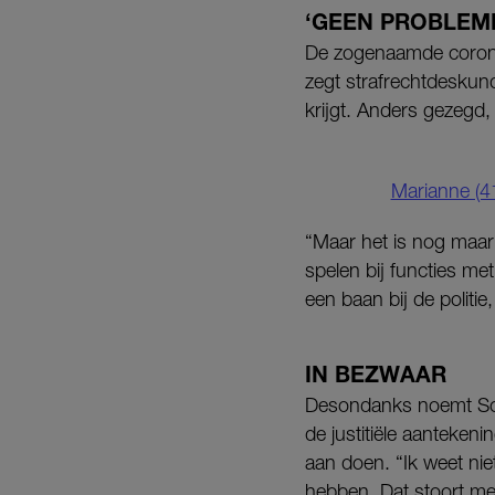
‘GEEN PROBLEM
De zogenaamde coronab
zegt strafrechtdeskun
krijgt. Anders gezegd,
Marianne (41
“Maar het is nog maar 
spelen bij functies me
een baan bij de polit
IN BEZWAAR
Desondanks noemt Schi
de justitiële aantekenin
aan doen. “Ik weet ni
hebben. Dat stoort me