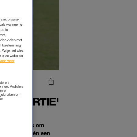
catie, browser
oals wanneer je
pps te
tent,
inden delen met
ef toestemming
Wil je niet alles
an onze websites
voor meer
cteren.
onnen. Profielen
DOOR
en en
s gebruiken om
PROPORTIE'
van
jn twee regels om
n forse boete én een