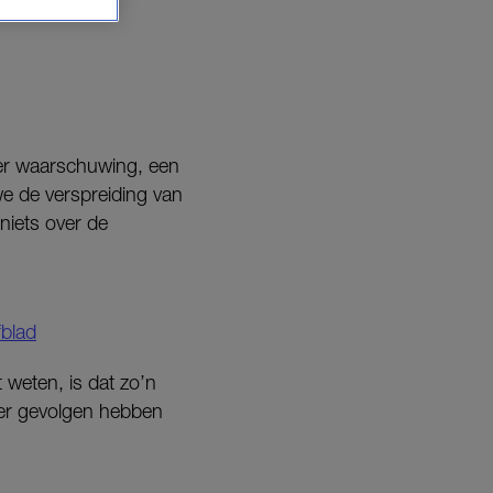
der waarschuwing, een
we de verspreiding van
niets over de
blad
 weten, is dat zo’n
er gevolgen hebben