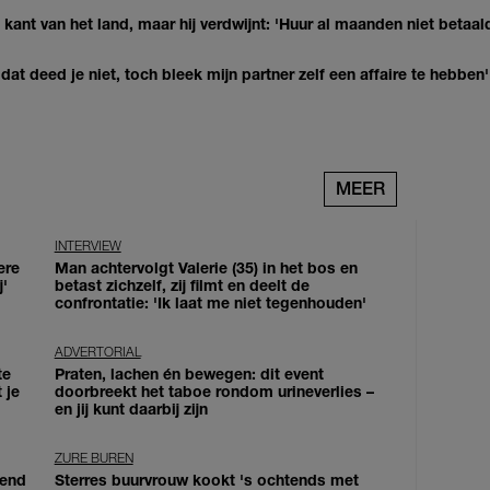
kant van het land, maar hij verdwijnt: 'Huur al maanden niet betaal
at deed je niet, toch bleek mijn partner zelf een affaire te hebben'
MEER
INTERVIEW
ere
Man achtervolgt Valerie (35) in het bos en
j'
betast zichzelf, zij filmt en deelt de
confrontatie: 'Ik laat me niet tegenhouden'
ADVERTORIAL
te
Praten, lachen én bewegen: dit event
 je
doorbreekt het taboe rondom urineverlies –
en jij kunt daarbij zijn
ZURE BUREN
iend
Sterres buurvrouw kookt 's ochtends met