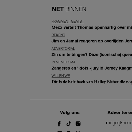
NET
BINNEN
FRAGMENT GEMIST
Mexx vertelt Thomas openhartig over mis
BEKEND
Jim en Jamai reageren op overlijden Jern
ADVERTORIAL
Zin om te bingen? Déze (iconische) queer 
IN MEMORIAM
Zangeres en 'Idols'-jurylid Jerney Kaag
WILLEN WE
Dít is de hair hack van Hailey Bieber die n
Volg ons
Advertere
mogelijkhed