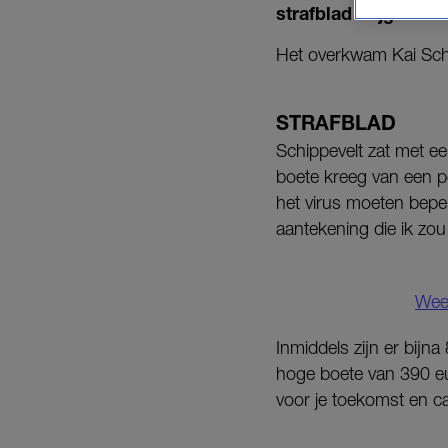
strafblad krijgen.
Het overkwam Kai Schip
STRAFBLAD
Schippevelt zat met e
boete kreeg van een po
het virus moeten beper
aantekening die ik zou 
Wee
Inmiddels zijn er bijn
hoge boete van 390 e
voor je toekomst en ca