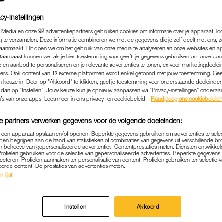
cy-instellingen
 Media en onze
92
advertentiepartners gebruiken cookies om informatie over je apparaat, lo
g te verzamelen. Deze informatie combineren we met de gegevens die je zelf deelt met ons, z
aanmaakt. Dit doen we om het gebruik van onze media te analyseren en onze websites en a
Daarnaast kunnen we, als je hier toestemming voor geeft, je gegevens gebruiken om onze con
 en aanbod te personaliseren en je relevante advertenties te tonen, en voor marketingdoele
ers. Ook content van 13 externe platformen wordt enkel getoond met jouw toestemming. Ge
gen keuze in. Door op "Akkoord" te klikken, geef je toestemming voor onderstaande doeleinden. 
k dan op “Instellen”. Jouw keuze kun je opnieuw aanpassen via “Privacy-instellingen” ondera
u’s van onze apps. Lees meer in ons privacy- en cookiebeleid.
Raadpleeg ons cookiebeleid 
e partners verwerken gegevens voor de volgende doeleinden:
NIEUWS
|
LINDA.
p een apparaat opslaan en/of openen. Beperkte gegevens gebruiken om advertenties te sele
pen begrijpen aan de hand van statistieken of combinaties van gegevens uit verschillende br
 (20) KREEG STRAFBLAD 
 behoeve van gepersonaliseerde advertenties. Contentprestaties meten. Diensten ontwikkel
Profielen gebruiken voor de selectie van gepersonaliseerde advertenties. Beperkte gegeven
TE: 'DIT VIND IK BUITEN 
lecteren. Profielen aanmaken ter personalisatie van content. Profielen gebruiken ter selectie 
eerde content. De prestaties van advertenties meten.
 lijst
01-05-2020
|
STIJN DE VRIES
stand houden en niet met groepen afspreken. Het zi
Instellen
Akkoord
oom te houden. Luister je er niet naar, dan kun je ee