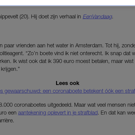
pevelt (20). Hij doet zijn verhaal in
EenVandaag
.
en paar vrienden aan het water in Amsterdam. Tot hij, zon
litieagent. “Zo’n boete vind ik niet onterecht. Ik snap dat 
ken. Ik wist ook dat ik 390 euro moest betalen, maar wist 
krijgen.”
Lees ook
s gewaarschuwd: een coronaboete betekent óók een straf
a 8.000 coronaboetes uitgedeeld. Maar wat veel mensen niet
uro een
aantekening oplevert in je strafblad
. En dat kan we
rrière.