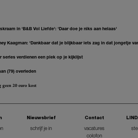
kraam in 'B&B Vol Liefde': 'Daar doe je niks aan helaas'
ey Kaagman: 'Dankbaar dat je blijkbaar iets zag in dat jongetje van
series verdienen een plek op je kijklijst
man (79) overleden
og geen 20 euro kost
n
Nieuwsbrief
Contact
LIND
en
schrijf je in
vacatures
st
colofon