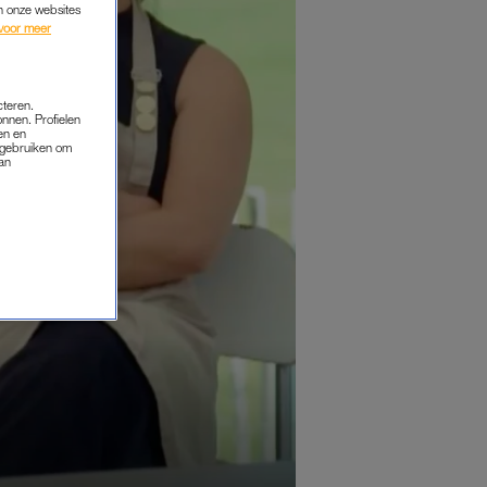
an onze websites
voor meer
cteren.
onnen. Profielen
en en
s gebruiken om
van