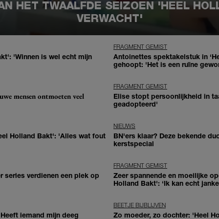
VAN HET TWAALFDE SEIZOEN 'HEEL HOLL
VERWACHT'
FRAGMENT GEMIST
akt': 'Winnen is wel echt mijn
Antoinettes spektakelstuk in ‘He
gehoopt: 'Het is een ruïne gewo
FRAGMENT GEMIST
euwe mensen ontmoeten veel
Elise stopt persoonlijkheid in ta
geadopteerd'
NIEUWS
eel Holland Bakt': 'Alles wat fout
BN'ers klaar? Deze bekende duo
kerstspecial
FRAGMENT GEMIST
r series verdienen een plek op
Zeer spannende en moeilijke op
Holland Bakt': ‘Ik kan echt janke
BEETJE BIJBLIJVEN
: 'Heeft iemand mijn deeg
Zo moeder, zo dochter: 'Heel Ho