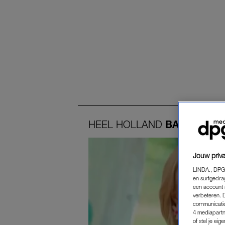
HEEL
HOLLAND
BAKT
Jouw priva
LINDA., DPG
en surfgedra
een account 
verbeteren. 
communicatie
4 mediapartn
of stel je ei