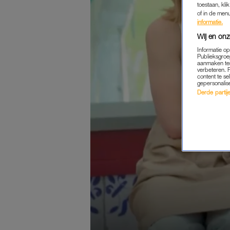
toestaan, kli
of in de men
informatie.
Wij en onz
Informatie o
Publieksgroe
aanmaken ten
verbeteren. 
content te se
gepersonalis
Derde partijen