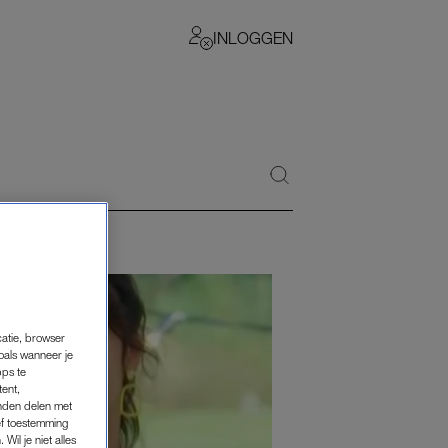
INLOGGEN
catie, browser
oals wanneer je
pps te
tent,
inden delen met
ef toestemming
Wil je niet alles