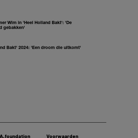
mer Wim in 'Heel Holland Bakt': 'De
d gebakken'
and Bakt' 2024: 'Een droom die uitkomt'
A.foundation
Voorwaarden