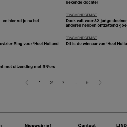
bekende dochter
FRAGMENT GEMIST
 en hier rol je nu het
Doek valt voor 82-jarige deelne
anderen hebben ontzettend goe
FRAGMENT GEMIST
vizier-Ring voor 'Heel Holland
Dit is de winnaar van 'Heel Holl
mt met uitzending met BN'ers
2
1
3
...
9
n
Nieuwsbrief
Contact
LIND