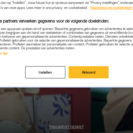
k dan op “Instellen”. Jouw keuze kun je opnieuw aanpassen via “Privacy-instellingen” ondera
u’s van onze apps. Lees meer in ons privacy- en cookiebeleid.
Raadpleeg ons cookiebeleid 
e partners verwerken gegevens voor de volgende doeleinden:
p een apparaat opslaan en/of openen. Beperkte gegevens gebruiken om advertenties te sele
pen begrijpen aan de hand van statistieken of combinaties van gegevens uit verschillende br
 behoeve van gepersonaliseerde advertenties. Contentprestaties meten. Diensten ontwikkel
Profielen gebruiken voor de selectie van gepersonaliseerde advertenties. Beperkte gegeven
lecteren. Profielen aanmaken ter personalisatie van content. Profielen gebruiken ter selectie 
eerde content. De prestaties van advertenties meten.
 lijst
Instellen
Akkoord
FRAGMENT GEMIST