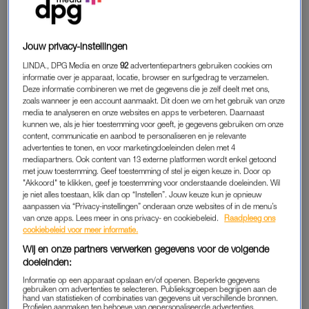
Vergeet je dat, dan volgt automatisch een boete
van 68 euro.
Jouw privacy-instellingen
Geen zin om dit in de gaten te houden? Dan is een
LINDA., DPG Media en onze
92
advertentiepartners gebruiken cookies om
tolbadge een handige oplossing. Die koppel je aan je
informatie over je apparaat, locatie, browser en surfgedrag te verzamelen.
kenteken, zodat je bij het passeren automatisch betaalt.
Deze informatie combineren we met de gegevens die je zelf deelt met ons,
zoals wanneer je een account aanmaakt. Dit doen we om het gebruik van onze
Je kunt gewoon doorrijden; de rest gaat vanzelf. Een
media te analyseren en onze websites en apps te verbeteren. Daarnaast
tolbadge kun je eenvoudig bestellen via de ANWB.
kunnen we, als je hier toestemming voor geeft, je gegevens gebruiken om onze
content, communicatie en aanbod te personaliseren en je relevante
advertenties te tonen, en voor marketingdoeleinden delen met 4
mediapartners. Ook content van 13 externe platformen wordt enkel getoond
CARPOOLSTROOK
met jouw toestemming. Geef toestemming of stel je eigen keuze in. Door op
"Akkoord" te klikken, geef je toestemming voor onderstaande doeleinden. Wil
Rij je alleen op de carpoolstrook? Dan riskeer je
je niet alles toestaan, klik dan op “Instellen”. Jouw keuze kun je opnieuw
een boete. Om gebruik te mogen maken van de
aanpassen via “Privacy-instellingen” onderaan onze websites of in de menu’s
carpoolstrook moeten er minimaal twee personen
van onze apps. Lees meer in ons privacy- en cookiebeleid.
Raadpleeg ons
cookiebeleid voor meer informatie.
in de auto zitten. De Franse overheid wil
Wij en onze partners verwerken gegevens voor de volgende
carpoolen en
milieuvriendelijk reizen
stimuleren.
doeleinden:
Daarom zijn er op steeds meer plekken speciale
Informatie op een apparaat opslaan en/of openen. Beperkte gegevens
rijstroken voor carpoolers, vooral rond grote
gebruiken om advertenties te selecteren. Publieksgroepen begrijpen aan de
hand van statistieken of combinaties van gegevens uit verschillende bronnen.
steden.
Profielen aanmaken ten behoeve van gepersonaliseerde advertenties.