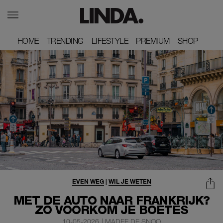
HOME
HOME
TRENDING
TRENDING
LIFESTYLE
LIFESTYLE
PREMIUM
PREMIUM
SHOP
SHOP
EVEN WEG
|
WIL JE WETEN
MET DE AUTO NAAR FRANKRIJK?
ZÓ VOORKOM JE BOETES
10-05-2026
|
MADEE DE SNOO