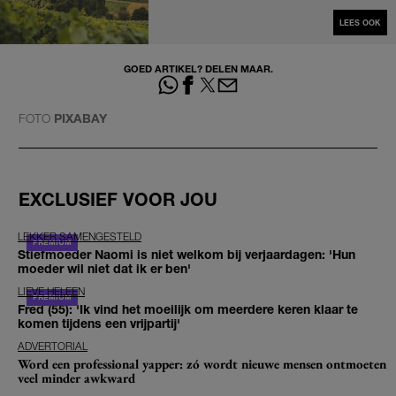
LEES OOK
GOED ARTIKEL? DELEN MAAR.
FOTO
PIXABAY
EXCLUSIEF VOOR JOU
LEKKER SAMENGESTELD
Stiefmoeder Naomi is niet welkom bij verjaardagen: 'Hun
moeder wil niet dat ik er ben'
LIEVE HELEEN
Fred (55): 'Ik vind het moeilijk om meerdere keren klaar te
komen tijdens een vrijpartij'
ADVERTORIAL
Word een professional yapper: zó wordt nieuwe mensen ontmoeten
veel minder awkward