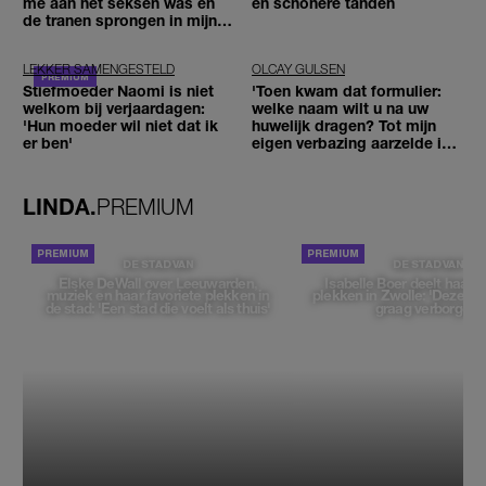
me aan het seksen was en
en schonere tanden
de tranen sprongen in mijn
ogen'
LEKKER SAMENGESTELD
OLCAY GULSEN
Stiefmoeder Naomi is niet
'Toen kwam dat formulier:
welkom bij verjaardagen:
welke naam wilt u na uw
'Hun moeder wil niet dat ik
huwelijk dragen? Tot mijn
er ben'
eigen verbazing aarzelde ik
geen moment'
LINDA.
PREMIUM
DE STAD VAN
DE STAD VAN
Elske DeWall over Leeuwarden,
Isabelle Boer deelt haar f
muziek en haar favoriete plekken in
plekken in Zwolle: 'Deze pl
de stad: 'Een stad die voelt als thuis'
graag verborgen'