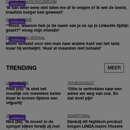
FLOOR BAKHUYS ROOZEBOOM
'Ik kan weer eens niet laten me af te vragen of ik wel de beste,
braafste burger ben geweest'
ROOS MOGGRÉ
'"Roos, waarom heb je de naam van je ex op je LinkedIn-tijdlijn
gezet?" vroeg mijn vriendin'
PERSOONLIJK VERHAAL
Merel verhuist voor een man naar andere kant van het land,
maar hij verdwijnt: 'Huur al maanden niet betaald'
TRENDING
MEER
LIEVE HELEEN
TATUM DAGELET
Fred (55): 'Ik vind het
'Ollie is vertrokken naar een
moeilijk om meerdere keren
adres ver weg van ons. En
klaar te komen tijdens een
dat doet pijn’
vrijpartij'
VRIJPARTIJ
ADVERTORIAL
Noa (26): 'Ik moest in de
Dankzij dit hightech product
spiegel kijken terwijl zij met
kregen LINDA.lezers frissere