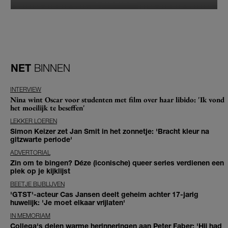
NET
BINNEN
INTERVIEW
Nina wint Oscar voor studenten met film over haar libido: 'Ik vond
het moeilijk te beseffen'
LEKKER LOEREN
Simon Keizer zet Jan Smit in het zonnetje: 'Bracht kleur na
gitzwarte periode'
ADVERTORIAL
Zin om te bingen? Déze (iconische) queer series verdienen een
plek op je kijklijst
BEETJE BIJBLIJVEN
'GTST'-acteur Cas Jansen deelt geheim achter 17-jarig
huwelijk: 'Je moet elkaar vrijlaten'
IN MEMORIAM
Collega's delen warme herinneringen aan Peter Faber: 'Hij had