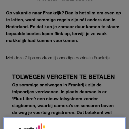
Op vakantie naar Frankrijk? Dan is het slim om even op
te letten, want sommige regels zijn nét anders dan in
Nederland. En dat kan je zomaar duur komen te staan:
bepaalde boetes lopen flink op, terwijl je ze vaak
makkelijk had kunnen voorkomen.
Met deze 7 tips voorkom jij onnodige boetes in Frankrijk.
TOLWEGEN VERGETEN TE BETALEN
Op sommige snelwegen in Frankrijk zijn de
tolpoortjes verdwenen. In plaats daarvan is er
‘Flux Libre’: een nieuw tolsysteem zonder
slagbomen, waarbij camera’s en sensoren boven
de weg je voertuig registreren. Dat betekent wel
dat je zelf moet opletten. Je hebt 72 uur de tijd om
de tol online of bij een betaalpunt te betalen.