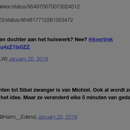
rmakker/status/954975670073024512
vic23/status/954817712261353472
 en dochter aan het huiswerk? Nee?
#ikvertrek
m/u4zZ1te0ZZ
tLW)
January 20, 2018
hten tot Sibel zwanger is van Michiel. Ook al wordt 
n het idee. Maar ze veranderd elke 5 minuten van ge
(@Harm__Edens)
January 20, 2018