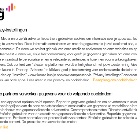
-Frankrijk. Eén dingetje: ze zijn elkaars exen.
at dat net zo ingewikkeld is als het lijkt.
Lees ook
cy-instellingen
k’ verkast naar Frankrijk en kijkers hebben medelijd
 Media en onze
92
advertentiepartners gebruiken cookies om informatie over je apparaat, lo
g te verzamelen. Deze informatie combineren we met de gegevens die je zelf deelt met ons, z
aanmaakt. Dit doen we om het gebruik van onze media te analyseren en onze websites en a
Daarnaast kunnen we, als je hier toestemming voor geeft, je gegevens gebruiken om onze con
 en aanbod te personaliseren en je relevante advertenties te tonen, en voor marketingdoele
n een relatie gehad, maar blijken beter met elkaar overweg
ers. Ook content van 13 externe platformen wordt enkel getoond met jouw toestemming. Ge
dschap nog erg goed is, blijkt uit het feit dat ze samen naa
gen keuze in. Door op "Akkoord" te klikken, geef je toestemming voor onderstaande doeleinden. 
k dan op “Instellen”. Jouw keuze kun je opnieuw aanpassen via “Privacy-instellingen” ondera
t-et-Garonne een vervallen boerderij gekocht die ze willen
u’s van onze apps. Lees meer in ons privacy- en cookiebeleid.
Raadpleeg ons cookiebeleid 
or workshops en trainingen. In Frankrijk hopen ze minder
e partners verwerken gegevens voor de volgende doeleinden:
p een apparaat opslaan en/of openen. Beperkte gegevens gebruiken om advertenties te sele
pen begrijpen aan de hand van statistieken of combinaties van gegevens uit verschillende br
lt tegen, de deadline van de opening moeten ze meerdere k
 behoeve van gepersonaliseerde advertenties. Contentprestaties meten. Diensten ontwikkel
Profielen gebruiken voor de selectie van gepersonaliseerde advertenties. Beperkte gegeven
ls huidige vriend Ed (51) die in Nederland woont. Na een 
lecteren. Profielen aanmaken ter personalisatie van content. Profielen gebruiken ter selectie 
eerde content. De prestaties van advertenties meten.
t meer zitten. Veel tegenslagen en ruim een jaar hard werken
 lijst
sten zijn ondernemers die een paar dagen komen brainsto