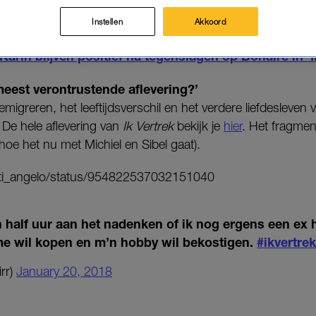
emaken.
Instellen
Akkoord
Lees ook
arin blijven positief na tegenslagen op Bonaire in ‘I
eest verontrustende aflevering?’
igreren, het leeftijdsverschil en het verdere liefdesleven 
. De hele aflevering van
Ik Vertrek
bekijk je
hier
. Het fragmen
 hoe het nu met Michiel en Sibel gaat).
sarti_angelo/status/954822537032151040
n half uur aan het nadenken of ik nog ergens een ex 
me wil kopen en m’n hobby wil bekostigen.
#ikvertrek
irr)
January 20, 2018