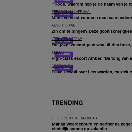
'"Roos, waarom heb je de naam van je ex 
PERSOONLIJK VERHAAL
Merel verhuist voor een man naar andere 
ADVERTORIAL
Zin om te bingen? Déze (iconische) queer 
VERLATEN VROUW
Fae (24): 'Vreemdgaan was uit den boze, d
AMBER
High-class escort Amber: 'De tong van ee
DE STAD VAN
Elske DeWall over Leeuwarden, muziek en 
TRENDING
GELEZEN BIJ DE TANDARTS
Marlijn Weerdenburg en partner na negen
eindelijk samen op vakantie