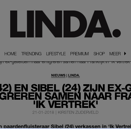
HOME
HOME
TRENDING
TRENDING
LIFESTYLE
LIFESTYLE
PREMIUM
PREMIUM
SHOP
SHOP
MEER
MEER
NIEUWS
|
LINDA.
42) EN SIBEL (24) ZIJN EX
GREREN SAMEN NAAR FRA
'IK VERTREK'
21-01-2018
|
KIRSTEN ZIJDERVELD
en paardenfluisteraar Sibel (24) verkassen in ‘Ik Ver