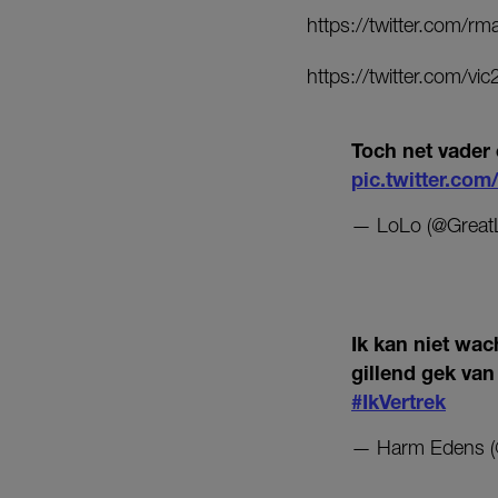
https://twitter.com/
https://twitter.com/
Toch net vader
pic.twitter.co
— LoLo (@Grea
Ik kan niet wac
gillend gek va
#IkVertrek
— Harm Edens 