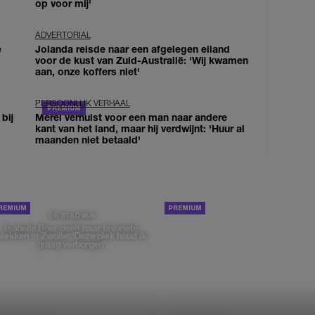
op voor mij'
ADVERTORIAL
e
Jolanda reisde naar een afgelegen eiland
voor de kust van Zuid-Australië: 'Wij kwamen
aan, onze koffers niet'
PERSOONLIJK VERHAAL
bij
Merel verhuist voor een man naar andere
kant van het land, maar hij verdwijnt: 'Huur al
maanden niet betaald'
PORTRETTEN
DE STAD VAN
Isabelle Boer deelt haar favoriete
plekken in Zwolle: 'Deze plek houd ik
graag verborgen'