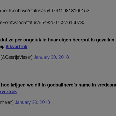
SabineOldenhave/status/954974159813169152
MissPointwood/status/954826070276169730
 dat ze per ongeluk in haar eigen beerput is gevallen.
ij.
#ikvertrek
 (@GeertjeVisser)
January 20, 2018
 hoe krijgen we dit in godsalinero’s name in vredes
kvertrek
rhalen)
January 20, 2018