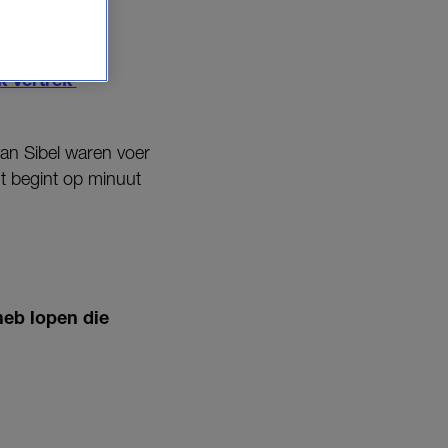
k Vertrek’
van Sibel waren voer
t begint op minuut
heb lopen die