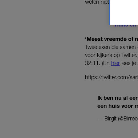
weten niet wat ze me
Hans en K
‘Meest vreemde of m
Twee exen die samen em
voor kijkers op Twitter
32:11. (En
hier
lees je
https://twitter.com/
Ik ben nu al ee
een huis voor 
— Birgit (@Birreb