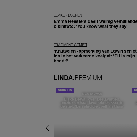
LEKKER LOEREN
Emma Heesters deelt weinig verhullend
bikinifoto: 'You know what they say'
FRAGMENT GEMIST
'Knutselen'-opmerking van Edwin schiet 
Iris in het verkeerde keelgat: 'Dit is mijn
bedrijf'
LINDA.
PREMIUM
DE STAD VAN
Elske DeWall over Leeuwarden,
muziek en haar favoriete plekken in
de stad: 'Een stad die voelt als thuis'