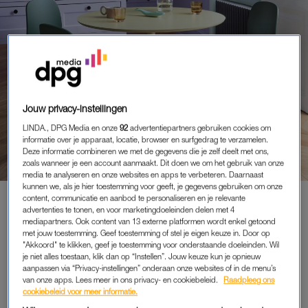
Jouw privacy-instellingen
WOONSPUL
LINDA., DPG Media en onze
92
advertentiepartners gebruiken cookies om
informatie over je apparaat, locatie, browser en surfgedrag te verzamelen.
MOOIS VOOR THUIS
Deze informatie combineren we met de gegevens die je zelf deelt met ons,
zoals wanneer je een account aanmaakt. Dit doen we om het gebruik van onze
media te analyseren en onze websites en apps te verbeteren. Daarnaast
kunnen we, als je hier toestemming voor geeft, je gegevens gebruiken om onze
content, communicatie en aanbod te personaliseren en je relevante
advertenties te tonen, en voor marketingdoeleinden delen met 4
PREMIUM
mediapartners. Ook content van 13 externe platformen wordt enkel getoond
met jouw toestemming. Geef toestemming of stel je eigen keuze in. Door op
LEES VERDER MET
"Akkoord" te klikken, geef je toestemming voor onderstaande doeleinden. Wil
je niet alles toestaan, klik dan op “Instellen”. Jouw keuze kun je opnieuw
PREMIUM
aanpassen via “Privacy-instellingen” onderaan onze websites of in de menu’s
van onze apps. Lees meer in ons privacy- en cookiebeleid.
Raadpleeg ons
cookiebeleid voor meer informatie.