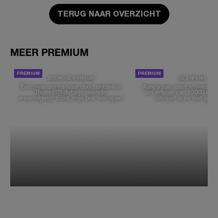
TERUG NAAR OVERZICHT
MEER PREMIUM
BEDROGEN VROUW
DE ERFENIS
Een paar uur na haar dood ontdekte
Amy’s zus voert al twintig ja
Thom (32) dat zijn vriendin
om erfenis van 10.000 euro
vreemdging: 'Echt, mijn bek viel open'
uitvaart is ze niet gew