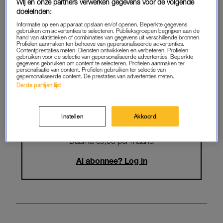
Krijg onbeperkt toegang tot alle
Wij en onze partners verwerken gegevens voor de volgende
doeleinden:
artikelen
Informatie op een apparaat opslaan en/of openen. Beperkte gegevens
gebruiken om advertenties te selecteren. Publieksgroepen begrijpen aan de
Lees LINDA.magazine online
hand van statistieken of combinaties van gegevens uit verschillende bronnen.
Profielen aanmaken ten behoeve van gepersonaliseerde advertenties.
Contentprestaties meten. Diensten ontwikkelen en verbeteren. Profielen
Geniet van te gekke winacties en
gebruiken voor de selectie van gepersonaliseerde advertenties. Beperkte
gegevens gebruiken om content te selecteren. Profielen aanmaken ter
lekkere puzzels
personalisatie van content. Profielen gebruiken ter selectie van
gepersonaliseerde content. De prestaties van advertenties meten.
Maandelijks opzegbaar
Derde partijen lijst
Instellen
Akkoord
START GRATIS MAAND
Daarna €5,95 per maand
Al abonnee? Log in