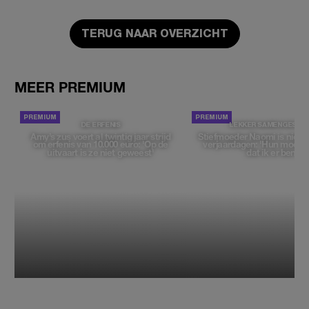
TERUG NAAR OVERZICHT
MEER PREMIUM
DE ERFENIS
LEKKER SAMENGESTE
Amy’s zus voert al twintig jaar strijd
Stiefmoeder Naomi is niet 
om erfenis van 10.000 euro: 'Op de
verjaardagen: 'Hun moeder 
uitvaart is ze niet geweest'
dat ik er ben'