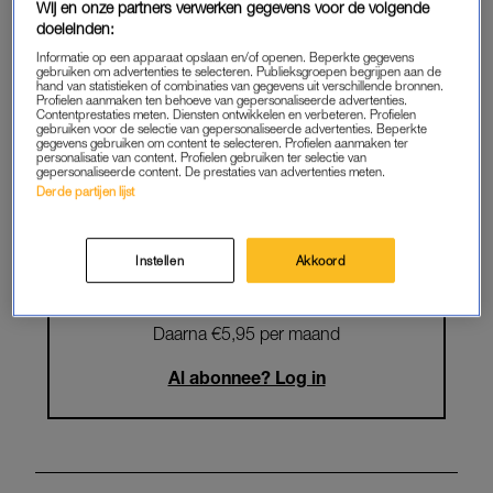
Wij en onze partners verwerken gegevens voor de volgende
Krijg onbeperkt toegang tot alle
doeleinden:
artikelen
Informatie op een apparaat opslaan en/of openen. Beperkte gegevens
gebruiken om advertenties te selecteren. Publieksgroepen begrijpen aan de
hand van statistieken of combinaties van gegevens uit verschillende bronnen.
Lees LINDA.magazine online
Profielen aanmaken ten behoeve van gepersonaliseerde advertenties.
Contentprestaties meten. Diensten ontwikkelen en verbeteren. Profielen
gebruiken voor de selectie van gepersonaliseerde advertenties. Beperkte
Geniet van te gekke winacties en
gegevens gebruiken om content te selecteren. Profielen aanmaken ter
personalisatie van content. Profielen gebruiken ter selectie van
lekkere puzzels
gepersonaliseerde content. De prestaties van advertenties meten.
Derde partijen lijst
Maandelijks opzegbaar
Instellen
Akkoord
START GRATIS MAAND
Daarna €5,95 per maand
Al abonnee? Log in