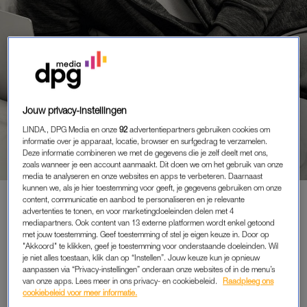
Jouw privacy-instellingen
PORTRETTEN
FERNANDO HALMAN: ‘IN MIJ
LINDA., DPG Media en onze
92
advertentiepartners gebruiken cookies om
SCHUILT HET KLEINE JOCHIE
informatie over je apparaat, locatie, browser en surfgedrag te verzamelen.
DAT ZICH NAAR ZIJN PA
Deze informatie combineren we met de gegevens die je zelf deelt met ons,
zoals wanneer je een account aanmaakt. Dit doen we om het gebruik van onze
PROBEERT TE BEWIJZEN’
media te analyseren en onze websites en apps te verbeteren. Daarnaast
kunnen we, als je hier toestemming voor geeft, je gegevens gebruiken om onze
content, communicatie en aanbod te personaliseren en je relevante
advertenties te tonen, en voor marketingdoeleinden delen met 4
mediapartners. Ook content van 13 externe platformen wordt enkel getoond
PREMIUM
met jouw toestemming. Geef toestemming of stel je eigen keuze in. Door op
"Akkoord" te klikken, geef je toestemming voor onderstaande doeleinden. Wil
LEES VERDER MET
je niet alles toestaan, klik dan op “Instellen”. Jouw keuze kun je opnieuw
aanpassen via “Privacy-instellingen” onderaan onze websites of in de menu’s
PREMIUM
van onze apps. Lees meer in ons privacy- en cookiebeleid.
Raadpleeg ons
cookiebeleid voor meer informatie.