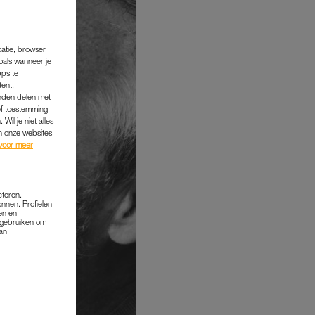
catie, browser
oals wanneer je
pps te
tent,
inden delen met
ef toestemming
Wil je niet alles
an onze websites
voor meer
cteren.
onnen. Profielen
en en
s gebruiken om
van