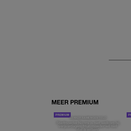
MEER PREMIUM
LEKKER SAMENGESTELD
Stiefmoeder Naomi is niet welkom bij
verjaardagen: 'Hun moeder wil niet
dat ik er ben'