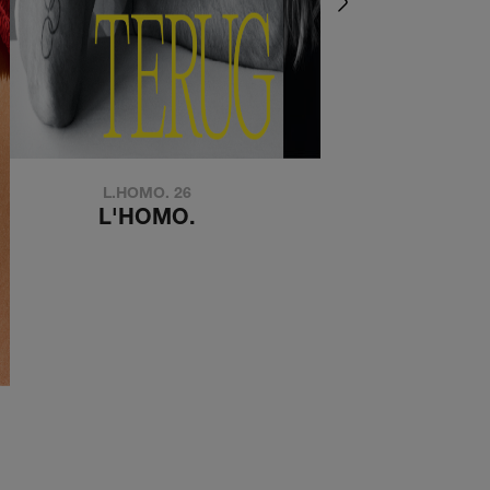
L.HOMO. 26
de kouwe kant
L'HOMO.
DE KOUWE KA