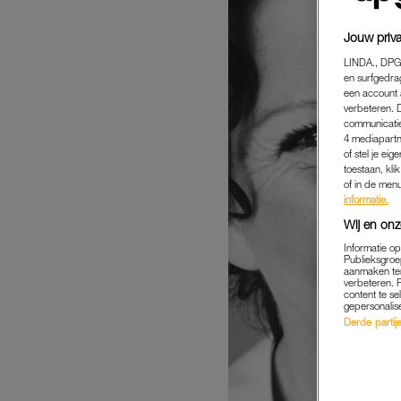
Jouw priva
LINDA., DPG
en surfgedra
een account 
verbeteren. 
communicatie
4 mediapartn
of stel je ei
toestaan, kli
of in de men
informatie.
Wij en onz
Informatie o
Publieksgroe
aanmaken ten
verbeteren. 
content te se
gepersonalis
Derde partijen