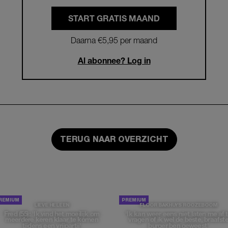
START GRATIS MAAND
Daarna €5,95 per maand
Al abonnee? Log in
TERUG NAAR OVERZICHT
LIEVE HELEEN
FLOOR BAKHUYS ROOZEBOOM
Fred (55): 'Ik vind het moeilijk om
'Ik kan weer eens niet laten me af 
meerdere keren klaar te komen
vragen of ik wel de beste, braafst
tijdens een vrijpartij'
burger ben geweest'