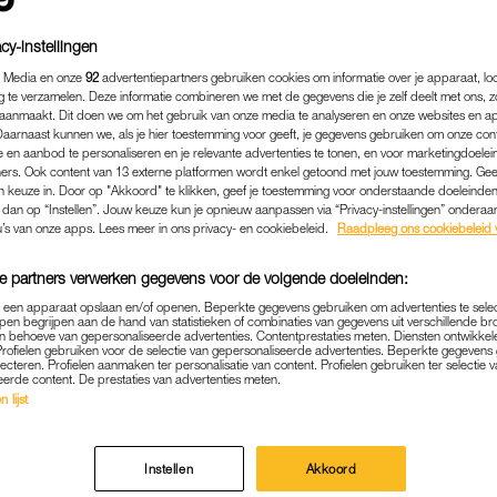
cy-instellingen
 Media en onze
92
advertentiepartners gebruiken cookies om informatie over je apparaat, lo
g te verzamelen. Deze informatie combineren we met de gegevens die je zelf deelt met ons, z
aanmaakt. Dit doen we om het gebruik van onze media te analyseren en onze websites en a
Daarnaast kunnen we, als je hier toestemming voor geeft, je gegevens gebruiken om onze con
 en aanbod te personaliseren en je relevante advertenties te tonen, en voor marketingdoele
ers. Ook content van 13 externe platformen wordt enkel getoond met jouw toestemming. Ge
gen keuze in. Door op "Akkoord" te klikken, geef je toestemming voor onderstaande doeleinden. 
k dan op “Instellen”. Jouw keuze kun je opnieuw aanpassen via “Privacy-instellingen” ondera
u’s van onze apps. Lees meer in ons privacy- en cookiebeleid.
Raadpleeg ons cookiebeleid 
e partners verwerken gegevens voor de volgende doeleinden:
p een apparaat opslaan en/of openen. Beperkte gegevens gebruiken om advertenties te sele
pen begrijpen aan de hand van statistieken of combinaties van gegevens uit verschillende br
 behoeve van gepersonaliseerde advertenties. Contentprestaties meten. Diensten ontwikkel
Profielen gebruiken voor de selectie van gepersonaliseerde advertenties. Beperkte gegeven
lecteren. Profielen aanmaken ter personalisatie van content. Profielen gebruiken ter selectie 
eerde content. De prestaties van advertenties meten.
 lijst
Instellen
Akkoord