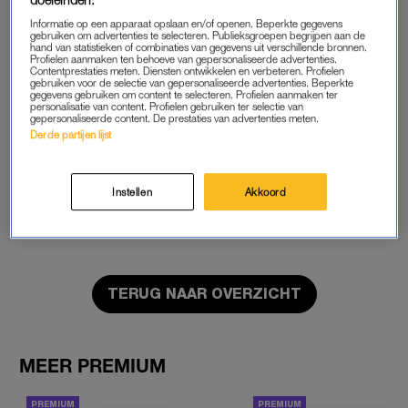
Informatie op een apparaat opslaan en/of openen. Beperkte gegevens
START GRATIS MAAND
gebruiken om advertenties te selecteren. Publieksgroepen begrijpen aan de
hand van statistieken of combinaties van gegevens uit verschillende bronnen.
Profielen aanmaken ten behoeve van gepersonaliseerde advertenties.
Contentprestaties meten. Diensten ontwikkelen en verbeteren. Profielen
Daarna €5,95 per maand
gebruiken voor de selectie van gepersonaliseerde advertenties. Beperkte
gegevens gebruiken om content te selecteren. Profielen aanmaken ter
personalisatie van content. Profielen gebruiken ter selectie van
Al abonnee? Log in
gepersonaliseerde content. De prestaties van advertenties meten.
Derde partijen lijst
Instellen
Akkoord
GOED ARTIKEL? DELEN MAAR.
TERUG NAAR OVERZICHT
MEER PREMIUM