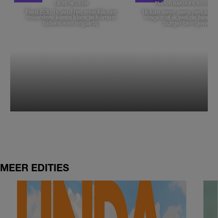
LIEVE HELEEN
FLOOR BAKHUYS ROOZE
Fred (55): 'Ik vind het moeilijk om
'Ik kan weer eens niet late
meerdere keren klaar te komen
vragen of ik wel de beste, 
tijdens een vrijpartij'
burger ben geweest
MEER EDITIES