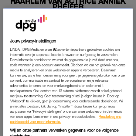
HAARLEM VAN ACTRICE ANNIEK
PHEIFER
10-08-2024
|
LINDE VERHULST
PREMIUM
Jouw privacy-instellingen
LEES VERDER MET
LINDA., DPG Media en onze
92
advertentiepartners gebruiken cookies om
informatie over je apparaat, locatie, browser en surfgedrag te verzamelen.
PREMIUM
Deze informatie combineren we met de gegevens die je zelf deelt met ons,
zoals wanneer je een account aanmaakt. Dit doen we om het gebruik van onze
media te analyseren en onze websites en apps te verbeteren. Daarnaast
kunnen we, als je hier toestemming voor geeft, je gegevens gebruiken om onze
Krijg onbeperkt toegang tot alle
content, communicatie en aanbod te personaliseren en je relevante
artikelen
advertenties te tonen, en voor marketingdoeleinden delen met 4
mediapartners. Ook content van 13 externe platformen wordt enkel getoond
Lees LINDA.magazine online
met jouw toestemming. Geef toestemming of stel je eigen keuze in. Door op
"Akkoord" te klikken, geef je toestemming voor onderstaande doeleinden. Wil
je niet alles toestaan, klik dan op “Instellen”. Jouw keuze kun je opnieuw
Geniet van te gekke winacties en
aanpassen via “Privacy-instellingen” onderaan onze websites of in de menu’s
lekkere puzzels
van onze apps. Lees meer in ons privacy- en cookiebeleid.
Raadpleeg ons
cookiebeleid voor meer informatie.
Maandelijks opzegbaar
Wij en onze partners verwerken gegevens voor de volgende
doeleinden: