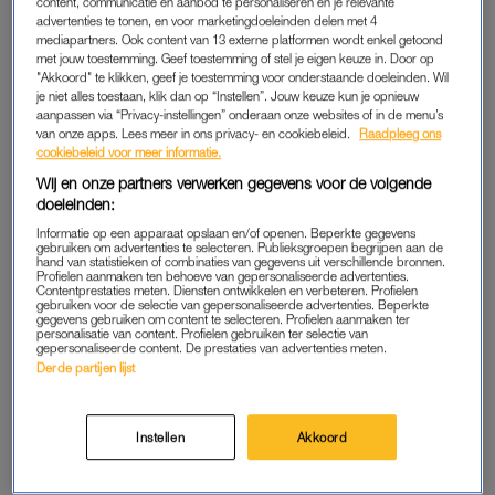
content, communicatie en aanbod te personaliseren en je relevante
was begonnen.” Na die helse week kreeg Hugo overal pijn. Hij
advertenties te tonen, en voor marketingdoeleinden delen met 4
mediapartners. Ook content van 13 externe platformen wordt enkel getoond
werd onderzocht en een scala aan oorzaken passeerden de
met jouw toestemming. Geef toestemming of stel je eigen keuze in. Door op
revue. “Volgens de huisarts een burn-out, daarna kreeg ik de
"Akkoord" te klikken, geef je toestemming voor onderstaande doeleinden. Wil
je niet alles toestaan, klik dan op “Instellen”. Jouw keuze kun je opnieuw
diagnoses fibromyalgie, chronisch vermoeidheid syndroom
aanpassen via “Privacy-instellingen” onderaan onze websites of in de menu’s
kwam ook voorbij alsook PTSS en zelfs een
van onze apps. Lees meer in ons privacy- en cookiebeleid.
Raadpleeg ons
depersonalisatiestoornis (gevoel van vervreemding, red.)”. Er
cookiebeleid voor meer informatie.
volgden allerlei behandelingen, zonder resultaat. Hugo: “Ik
Wij en onze partners verwerken gegevens voor de volgende
doeleinden:
wilde zo graag doorleven, gewoon weer gezond zijn. Ik pushte
mijn lichaam tot het uiterste. Ook weer met die reis.”
Informatie op een apparaat opslaan en/of openen. Beperkte gegevens
gebruiken om advertenties te selecteren. Publieksgroepen begrijpen aan de
hand van statistieken of combinaties van gegevens uit verschillende bronnen.
Profielen aanmaken ten behoeve van gepersonaliseerde advertenties.
Contentprestaties meten. Diensten ontwikkelen en verbeteren. Profielen
EINDE WERELDREIS
gebruiken voor de selectie van gepersonaliseerde advertenties. Beperkte
gegevens gebruiken om content te selecteren. Profielen aanmaken ter
In 2017 besloot Hugo zijn wereldreis toch af te breken, omdat
personalisatie van content. Profielen gebruiken ter selectie van
gepersonaliseerde content. De prestaties van advertenties meten.
het “echt niet meer ging”. Hugo ging terug naar Amsterdam,
Derde partijen lijst
zijn vriendin bleef in Canada waar zij op dat moment
verbleven. Omdat hij eerder huis en haard van de hand had
Instellen
Akkoord
gedaan, restte hem niets anders dan bivakkeren bij een
vriendin. “Ik had nog maar twee rugzakken over aan spullen.”