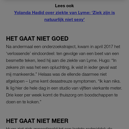
Lees ook
Yolanda Hadid over ziekte van Lyme: ‘Ziek zijn is
natuurlijk niet sexy’
HET GAAT NIET GOED
Na andermaal een onderzoekstraject, kwam in april 2017 het
‘verlossende’ eindoordeel: ten gevolge van een beet van een
besmette teken, leed hij aan die ziekte van Lyme. Hugo: “In
zekere zin was het een opluchting, ik wist in ieder geval wat
mij mankeerde.” Helaas was de ellende daarmee niet
afgelopen – Lyme kent desastreuze symptomen. “Ik kan niks.
Ik lig hier de hele dag in een studio van vijftien vierkante meter.
Drie keer per week komt de thuiszorg om boodschappen te
doen en te koken.”
HET GAAT NIET MEER
Hugo ziet zich genoodzaakt tot een laatste redmiddel: de