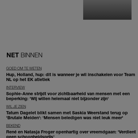
NET
BINNEN
GOED OM TE WETEN
Hup, Holland, hup: dit is wanneer je wil inschakelen voor Team
NL op het EK atletiek
INTERVIEW
Sophie-Anne strijdt voor zichtbaarheid van mensen met een
beperking: 'Wij willen helemaal niet bijzonder zijn'
WIL JE ZIEN
Tatum Dagelet blikt samen met Saskia Weerstand terug op
'Brutale Meiden': 'Mensen beledigen was niet leuk meer'
BEKEND
René en Natasja Froger openhartig over vreemdgaan: 'Verdient
geen schoonheidsprijs'