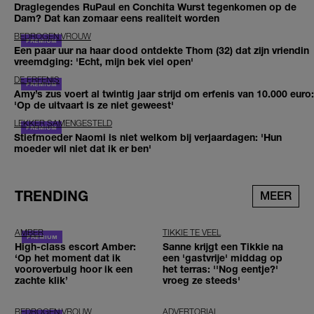
Draglegendes RuPaul en Conchita Wurst tegenkomen op de
Dam? Dat kan zomaar eens realiteit worden
BEDROGEN VROUW
Een paar uur na haar dood ontdekte Thom (32) dat zijn vriendin
vreemdging: 'Echt, mijn bek viel open'
DE ERFENIS
Amy’s zus voert al twintig jaar strijd om erfenis van 10.000 euro:
'Op de uitvaart is ze niet geweest'
LEKKER SAMENGESTELD
Stiefmoeder Naomi is niet welkom bij verjaardagen: 'Hun
moeder wil niet dat ik er ben'
TRENDING
MEER
AMBER
TIKKIE TE VEEL
High-class escort Amber:
Sanne krijgt een Tikkie na
‘Op het moment dat ik
een 'gastvrije' middag op
vooroverbuig hoor ik een
het terras: ''Nog eentje?'
zachte klik’
vroeg ze steeds'
BEDROGEN VROUW
ADVERTORIAL