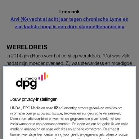
Lees ook
Arvi (46) vecht al acht jaar tegen chronische Lyme en
zijn laatste hoop is een dure stamcelbehandeling
WERELDREIS
In 2014 ging Hugo voor het eerst op wereldreis. “Dat was vlak
nadat mijn moeder overleed. Zij was stewardess en moedigde
dat altijd aan.” Op die reis ontmoette hij zijn toenmalige
vriendin. “Twee jaar later besloot het stel weer op reis te gaan.
“Al vraag ik me achteraf af waarom, want ik voelde me al zo
slecht,” zegt Hugo nu.
Jouw privacy-instellingen
LINDA., DPG Media en onze
92
advertentiepartners gebruiken cookies om
DIAGNOSES
informatie over je apparaat, locatie, browser en surfgedrag te verzamelen.
Deze informatie combineren we met de gegevens die je zelf deelt met ons,
Dat ‘slechte gevoel’ begon feitelijk al in 2013. “Ik had in één
zoals wanneer je een account aanmaakt. Dit doen we om het gebruik van onze
week drie tentamens, ik moest verhuizen, m’n moeder kreeg
media te analyseren en onze websites en apps te verbeteren. Daarnaast
kunnen we, als je hier toestemming voor geeft, je gegevens gebruiken om onze
een TIA en ik had problemen met mijn eigen bedrijf dat ik net