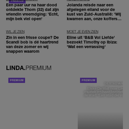
Een paar uur na haar dood
Jolanda reisde naar een
ontdekte Thom (32) dat zijn
afgelegen eiland voor de
vriendin vreemdging: 'Echt,
kust van Zuid-Australië: 'Wij
mijn bek viel open'
kwamen aan, onze koffers
niet'
WIL JE ZIEN
MOET JE EVEN ZIEN
Zin in een frisse coupe? De
Eline uit 'B&B Vol Liefde'
Scandi bob is dé haartrend
bezoekt Timothy op Ibiza:
van deze zomer en wij
'Wat een verrassing'
snappen waarom
LINDA.
PREMIUM
ACHTERGROND
DE STAD VAN
Elske DeWall over Leeu
muziek en haar favoriete p
de stad: 'Een stad die voelt 