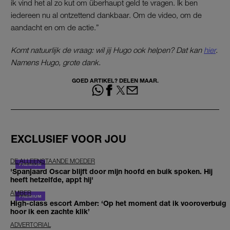
ik vind het al zo kut om überhaupt geld te vragen. Ik ben
iedereen nu al ontzettend dankbaar. Om de video, om de
aandacht en om de actie.”
Komt natuurlijk de vraag: wil jij Hugo ook helpen? Dat kan
hier
.
Namens Hugo, grote dank.
GOED ARTIKEL? DELEN MAAR.
EXCLUSIEF VOOR JOU
DE ALLEENSTAANDE MOEDER
'Spanjaard Oscar blijft door mijn hoofd en buik spoken. Hij
heeft hetzelfde, appt hij'
AMBER
High-class escort Amber: ‘Op het moment dat ik vooroverbuig
hoor ik een zachte klik’
ADVERTORIAL