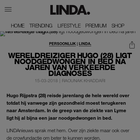
HOME
HOME
TRENDING
TRENDING
LIFESTYLE
LIFESTYLE
PREMIUM
PREMIUM
SHOP
SHOP
PERSOONLIJK
|
LINDA.
WERELDREIZIGER HUGO (28) LIGT
NOODGEDWONGEN IN BED NA
JAREN VAN VERKEERDE
DIAGNOSES
15-03-2018
|
RAOUNAK KHADDARI
Hugo Rijpstra (28) reisde jarenlang de hele wereld over
totdat hij vanwege zijn gezondheid moest terugkeren
naar Amsterdam. In de greep van de ziekte van Lyme
ligt hij al bijna een jaar noodgedwongen in bed.
LINDAnieuws sprak met hem. Over zijn ziekte maar ook over
de crowfundactie om beter te kunnen worden.