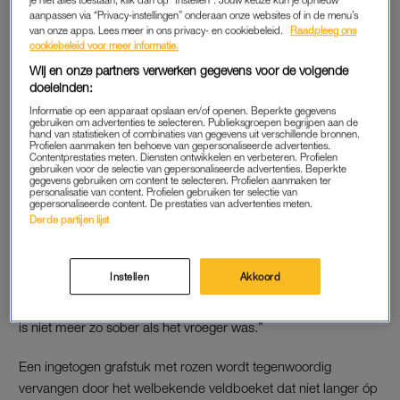
aanpassen via “Privacy-instellingen” onderaan onze websites of in de menu’s
van onze apps. Lees meer in ons privacy- en cookiebeleid.
Raadpleeg ons
cookiebeleid voor meer informatie.
Wij en onze partners verwerken gegevens voor de volgende
doeleinden:
Informatie op een apparaat opslaan en/of openen. Beperkte gegevens
gebruiken om advertenties te selecteren. Publieksgroepen begrijpen aan de
hand van statistieken of combinaties van gegevens uit verschillende bronnen.
Profielen aanmaken ten behoeve van gepersonaliseerde advertenties.
Contentprestaties meten. Diensten ontwikkelen en verbeteren. Profielen
gebruiken voor de selectie van gepersonaliseerde advertenties. Beperkte
gegevens gebruiken om content te selecteren. Profielen aanmaken ter
personalisatie van content. Profielen gebruiken ter selectie van
gepersonaliseerde content. De prestaties van advertenties meten.
TRENDS
Derde partijen lijst
Volgens de uitvaartstylist durven Nederlanders hun uitvaarten
steeds uitbundiger aan te kleden. “Er wordt meer gedeeld en
Instellen
Akkoord
gesproken over de dood en uitvaarten. Nabestaanden durven
het leven meer te vieren. Dat zie je ook terug in de styling. Het
is niet meer zo sober als het vroeger was.”
Een ingetogen grafstuk met rozen wordt tegenwoordig
vervangen door het welbekende veldboeket dat niet langer óp