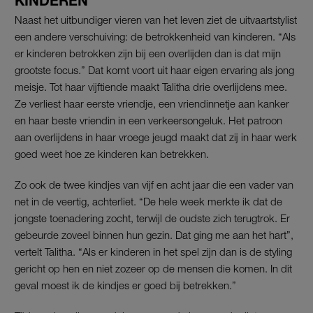
KINDEREN
Naast het uitbundiger vieren van het leven ziet de uitvaartstylist
een andere verschuiving: de betrokkenheid van kinderen. “Als
er kinderen betrokken zijn bij een overlijden dan is dat mijn
grootste focus.” Dat komt voort uit haar eigen ervaring als jong
meisje. Tot haar vijftiende maakt Talitha drie overlijdens mee.
Ze verliest haar eerste vriendje, een vriendinnetje aan kanker
en haar beste vriendin in een verkeersongeluk. Het patroon
aan overlijdens in haar vroege jeugd maakt dat zij in haar werk
goed weet hoe ze kinderen kan betrekken.
Zo ook de twee kindjes van vijf en acht jaar die een vader van
net in de veertig, achterliet. “De hele week merkte ik dat de
jongste toenadering zocht, terwijl de oudste zich terugtrok. Er
gebeurde zoveel binnen hun gezin. Dat ging me aan het hart”,
vertelt Talitha. “Als er kinderen in het spel zijn dan is de styling
gericht op hen en niet zozeer op de mensen die komen. In dit
geval moest ik de kindjes er goed bij betrekken.”