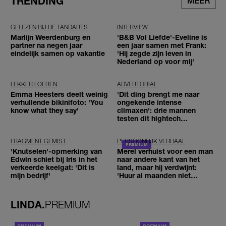
TRENDING
MEER
GELEZEN BIJ DE TANDARTS
INTERVIEW
Marlijn Weerdenburg en
'B&B Vol Liefde'-Eveline is
partner na negen jaar
een jaar samen met Frank:
eindelijk samen op vakantie
'Hij zegde zijn leven in
Nederland op voor mij'
LEKKER LOEREN
ADVERTORIAL
Emma Heesters deelt weinig
'Dit ding brengt me naar
verhullende bikinifoto: 'You
ongekende intense
know what they say'
climaxen': drie mannen
testen dit hightech
seksspeeltje
FRAGMENT GEMIST
PERSOONLIJK VERHAAL
'Knutselen'-opmerking van
Merel verhuist voor een man
Edwin schiet bij Iris in het
naar andere kant van het
verkeerde keelgat: 'Dit is
land, maar hij verdwijnt:
mijn bedrijf'
'Huur al maanden niet
betaald'
LINDA.
PREMIUM