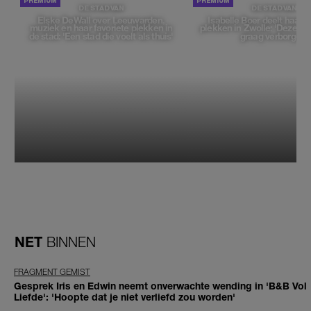
DE STAD VAN
DE STAD VAN
Elske DeWall over Leeuwarden,
Isabelle Boer deelt haar f
muziek en haar favoriete plekken in
plekken in Zwolle: 'Deze pl
de stad: 'Een stad die voelt als thuis'
graag verborgen'
NET
BINNEN
FRAGMENT GEMIST
Gesprek Iris en Edwin neemt onverwachte wending in 'B&B Vol
Liefde': 'Hoopte dat je niet verliefd zou worden'