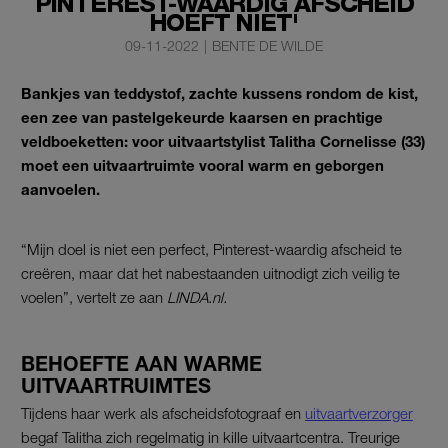
PINTEREST-WAARDIG AFSCHEID
HOEFT NIET'
09-11-2022
|
BENTE DE WILDE
Bankjes van teddystof, zachte kussens rondom de kist,
een zee van pastelgekeurde kaarsen en prachtige
veldboeketten: voor uitvaartstylist Talitha Cornelisse (33)
moet een uitvaartruimte vooral warm en geborgen
aanvoelen.
“Mijn doel is niet een perfect, Pinterest-waardig afscheid te
creëren, maar dat het nabestaanden uitnodigt zich veilig te
voelen”, vertelt ze aan
LINDA.nl.
BEHOEFTE AAN WARME
UITVAARTRUIMTES
Tijdens haar werk als afscheidsfotograaf en
uitvaartverzorger
begaf Talitha zich regelmatig in kille uitvaartcentra. Treurige