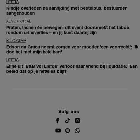
HEFTIG
Kindje overleden na aanrijding met bestelbus, bestuurder
aangehouden
ADVERTORIAL
Praten, lachen én bewegen: dit event doorbreekt het taboe
rondom urineverlies – en jij kunt daarbij zijn
BIJZONDER
Edson da Graça noemt zorgen voor moeder 'een voorrecht': 'Ik
doe het met mijn hele hart'
HEFTIG
Eline uit 'B&B Vol Liefde' verloor haar vriend bij liquidatie: 'Een
beeld dat op je netvlies blijft'
Volg ons