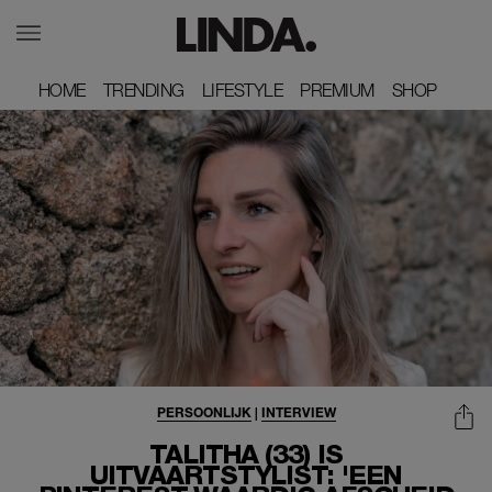
HOME
HOME
TRENDING
TRENDING
LIFESTYLE
LIFESTYLE
PREMIUM
PREMIUM
SHOP
SHOP
PERSOONLIJK
|
INTERVIEW
TALITHA (33) IS
UITVAARTSTYLIST: 'EEN