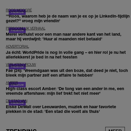
ROOS MOGGRÉ
'"Roos, waarom heb je de naam van je ex op je LinkedIn-tijdlijn
gezet?" vroeg mijn vriendin'
PERSOONLIJK VERHAAL
Merel verhuist voor een man naar andere kant van het land,
maar hij verdwijnt: 'Huur al maanden niet betaald'
ADVERTORIAL
Ja écht: WorldPride is nog in volle gang – en hier rol je nu het
allerlekkerst je bed in na het feesten
VERLATEN VROUW
Fae (24): 'Vreemdgaan was uit den boze, dat deed je niet, toch
bleek mijn partner zelf een affaire te hebben'
AMBER
High-class escort Amber: 'De tong van een ander in me, een
vreemde aftershave: mijn lief trekt het niet meer'
DE STAD VAN
Elske DeWall over Leeuwarden, muziek en haar favoriete
plekken in de stad: 'Een stad die voelt als thuis'