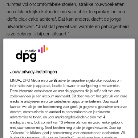
ruimtes vol oncomfortabele stoelen, strakke rouwboeketten,
een afstandelijke katheder om vanachter te spreken en een
kleffe plak cake achteraf. Dat kan anders, dacht de jonge
uitvaartexpert. “Juist dat gevoel van warmte en geborgenheid
is zo belangrijk bij een uitvaart.”
Naast het regelen en fotograferen van de uitvaart biedt zij
daarom sinds een jaar ook het aankleden van uitvaartlocaties
en thuisopbaringen aan. Talitha werkt met een basis van
warme materialen en neutrale kleuren die ze zelf fijn en
Jouw privacy-instellingen
passend vindt. Die breidt ze uit met de persoonlijke
LINDA., DPG Media en onze
92
advertentiepartners gebruiken cookies om
voorkeuren van de overledene. “Ik maak het persoonlijk door
informatie over je apparaat, locatie, browser en surfgedrag te verzamelen.
bijvoorbeeld de lievelingskleur terug te laten komen in kaarsen
Deze informatie combineren we met de gegevens die je zelf deelt met ons,
zoals wanneer je een account aanmaakt. Dit doen we om het gebruik van onze
of bloemen.”
media te analyseren en onze websites en apps te verbeteren. Daarnaast
kunnen we, als je hier toestemming voor geeft, je gegevens gebruiken om onze
content, communicatie en aanbod te personaliseren en je relevante
advertenties te tonen, en voor marketingdoeleinden delen met 4
mediapartners. Ook content van 13 externe platformen wordt enkel getoond
met jouw toestemming. Geef toestemming of stel je eigen keuze in. Door op
"Akkoord" te klikken, geef je toestemming voor onderstaande doeleinden. Wil
je niet alles toestaan, klik dan op “Instellen”. Jouw keuze kun je opnieuw