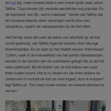
de
kist
ligt, maar ernaast staat in een mooie grote vaas, aldus
Talitha. “Qua kleuren zijn neutrale aardetinten erg populair. En
de teddystof, een fijn, zacht materiaal.” Verder ziet Talitha dat
de rouwauto steeds vaker vervangen wordt door een
uitvaartbus, waarin de nabestaanden bij de kist zitten.
Het handje zand dat vaak als teken van afscheid op de kist
wordt gestrooid, ziet Talitha ingeruild worden door kleurige
bloemblaadjes. En ze wijst op het relatief nieuwe ‘lintenritueel’.
“Linten, vaak in de hoeveelheid van het aantal nabestaanden,
worden in de handen van de overledene gelegd die ze als het
ware vasthoudt. Bij het sluiten van de kist blijven een paar
linten buiten boord. Het is nu ritueel om die linten tijdens de
ceremonie of voordat de kist de oven ingaat, door te knippen”,
legt Talitha uit. “Een heel mooie manier om bewust afscheid te
nemen.”