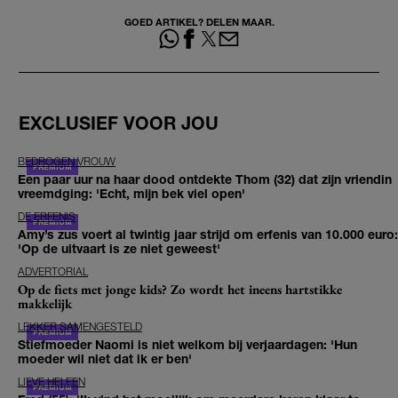
GOED ARTIKEL? DELEN MAAR.
EXCLUSIEF VOOR JOU
BEDROGEN VROUW
Een paar uur na haar dood ontdekte Thom (32) dat zijn vriendin
vreemdging: 'Echt, mijn bek viel open'
DE ERFENIS
Amy’s zus voert al twintig jaar strijd om erfenis van 10.000 euro:
'Op de uitvaart is ze niet geweest'
ADVERTORIAL
Op de fiets met jonge kids? Zo wordt het ineens hartstikke
makkelijk
LEKKER SAMENGESTELD
Stiefmoeder Naomi is niet welkom bij verjaardagen: 'Hun
moeder wil niet dat ik er ben'
LIEVE HELEEN