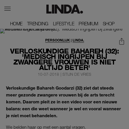
HOME
HOME
TRENDING
TRENDING
LIFESTYLE
LIFESTYLE
PREMIUM
PREMIUM
SHOP
SHOP
PERSOONLIJK
|
LINDA.
VERLOSKUNDIGE BAHAREH (32):
'MEDISCH INGRIJPEN BIJ
ZWANGERE VROUWEN IS NIET
ALTIJD BETER'
10-07-2018
|
STIJN DE VRIES
Verloskundige Bahareh Goodarzi (32) ziet dat steeds
meer gezonde zwangere vrouwen bij de arts terecht
komen. Daarom pleit ze in een video voor een nieuwe
balans: een die weet wanneer je wel en vooral wanneer
je níet moet behandelen.
We belden haar op met een aantal vragen.