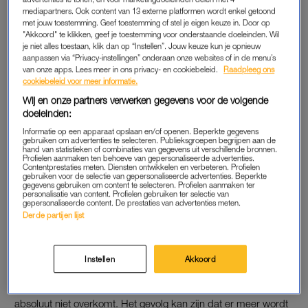
“Als er een complicatie plaatsvindt tijdens de zwangerschap of
mediapartners. Ook content van 13 externe platformen wordt enkel getoond
met jouw toestemming. Geef toestemming of stel je eigen keuze in. Door op
de bevalling is dat zeker nodig. Maar als er geen complicaties
"Akkoord" te klikken, geef je toestemming voor onderstaande doeleinden. Wil
zijn, kan het ingrijpen juíst voor problemen zorgen. Een knip
je niet alles toestaan, klik dan op “Instellen”. Jouw keuze kun je opnieuw
bijvoorbeeld, leidt vaker tot klachten na de bevalling dan als
aanpassen via “Privacy-instellingen” onderaan onze websites of in de menu’s
van onze apps. Lees meer in ons privacy- en cookiebeleid.
Raadpleeg ons
een vrouw zelf uitscheurt. Verloskundigen, gynaecologen en
cookiebeleid voor meer informatie.
vrouwen denken vooral na over of het te voorkomen was
Wij en onze partners verwerken gegevens voor de volgende
geweest door méér te doen. Maar de vraag die ik stel is:
doeleinden:
moeten we niet ook de andere kant belichten? Zou het niet zo
Informatie op een apparaat opslaan en/of openen. Beperkte gegevens
kunnen zijn dat de uitkomst minder gunstig is omdat we te
gebruiken om advertenties te selecteren. Publieksgroepen begrijpen aan de
hand van statistieken of combinaties van gegevens uit verschillende bronnen.
véél hebben gedaan in plaats van te weinig. Die kant van het
Profielen aanmaken ten behoeve van gepersonaliseerde advertenties.
Contentprestaties meten. Diensten ontwikkelen en verbeteren. Profielen
verhaal wordt te weinig belicht en daar wordt ook te weinig
gebruiken voor de selectie van gepersonaliseerde advertenties. Beperkte
gegevens gebruiken om content te selecteren. Profielen aanmaken ter
over gepraat.”
personalisatie van content. Profielen gebruiken ter selectie van
gepersonaliseerde content. De prestaties van advertenties meten.
Derde partijen lijst
Hoe kan het dat er zoveel angst is omtrent een
zwangerschap?
“Als er verhalen in de media terechtkomen, gaat het met name
Instellen
Akkoord
over dingen die fout gaan bij zwangerschappen en geboorten.
Dat kan angst veroorzaken en vrouwen willen dat het hen
absoluut niet overkomt. Het gevolg kan zijn dat er meer wordt