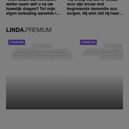
welke naam wilt u na uw
voor zijn vrouw met
huwelijk dragen? Tot mijn
beginnende dementie zou
eigen verbazing aarzelde ik
zorgen. Hij wist dat hij haar
geen moment'
zou moeten loslaten'
LINDA.
PREMIUM
DE STAD VAN
DE STAD VAN
Elske DeWall over Leeuwarden,
Isabelle Boer deelt haar f
muziek en haar favoriete plekken in
plekken in Zwolle: 'Deze pl
de stad: 'Een stad die voelt als thuis'
graag verborgen'