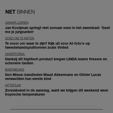
NET
BINNEN
LEKKER LOEREN
Jan Kooijman springt niet zomaar even in het zwembad: 'Geef
me je jurypunten'
GOED OM TE WETEN
Te mooi om waar te zijn? Kijk uit voor AI-foto's op
tweedehandsplatformen zoals Vinted
ADVERTORIAL
Dankzij dit hightech product kregen LINDA.lezers frissere en
schonere tanden
BABYNIEUWS
Son Mieux-bandleden Maud Akkermans en Olivier Lucas
verwachten hun eerste kind
HITTEPLAN
Zonnebrand in de aanslag, want we krijgen dit weekend weer
tropische temperaturen