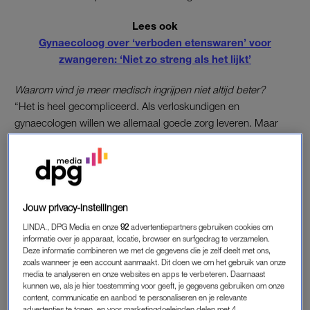
Lees ook
Gynaecoloog over ‘verboden etenswaren’ voor
zwangeren: ‘Niet zo streng als het lijkt’
Waarom vind je meer medisch ingrijpen niet altijd beter?
“Het is heel gecompliceerd. Als verloskundigen en
gynaecologen willen we allemaal goede zorg leveren. Maar
door de jaren heen is het idee ontstaan dat hoe meer we doen
tijdens de zwangerschap en geboorte, hoe groter de kans is
dat we gezonde baby’s krijgen. Vroeger werden vrouwen
alleen doorverwezen als ze het nodig hadden. Daardoor
overleden er gelukkig minder baby’s en vrouwen. Maar de lijst
Jouw privacy-instellingen
met redenen om naar de gynaecoloog te gaan, wordt steeds
LINDA., DPG Media en onze
92
advertentiepartners gebruiken cookies om
langer. Vrouwen vragen zelf ook vaker om bijvoorbeeld een
informatie over je apparaat, locatie, browser en surfgedrag te verzamelen.
Deze informatie combineren we met de gegevens die je zelf deelt met ons,
echo, inleiding en keizersnede, ook als dat niet nodig is, omdat
zoals wanneer je een account aanmaakt. Dit doen we om het gebruik van onze
zij denken dat het beter of makkelijker is.”
media te analyseren en onze websites en apps te verbeteren. Daarnaast
kunnen we, als je hier toestemming voor geeft, je gegevens gebruiken om onze
content, communicatie en aanbod te personaliseren en je relevante
Maar bij sommige vrouwen is dat wel nodig, toch?
advertenties te tonen, en voor marketingdoeleinden delen met 4