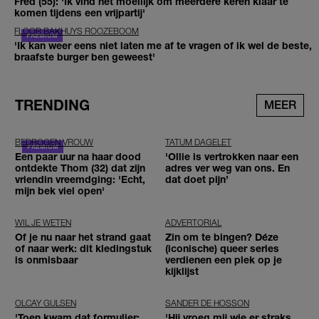
Fred (55): 'Ik vind het moeilijk om meerdere keren klaar te
komen tijdens een vrijpartij'
FLOOR BAKHUYS ROOZEBOOM
'Ik kan weer eens niet laten me af te vragen of ik wel de beste,
braafste burger ben geweest'
TRENDING
MEER
BEDROGEN VROUW
TATUM DAGELET
Een paar uur na haar dood
'Ollie is vertrokken naar een
ontdekte Thom (32) dat zijn
adres ver weg van ons. En
vriendin vreemdging: 'Echt,
dat doet pijn’
mijn bek viel open'
WIL JE WETEN
ADVERTORIAL
Of je nu naar het strand gaat
Zin om te bingen? Déze
of naar werk: dit kledingstuk
(iconische) queer series
is onmisbaar
verdienen een plek op je
kijklijst
OLCAY GULSEN
SANDER DE HOSSON
'Toen kwam dat formulier:
'Hij vroeg mij wie er straks