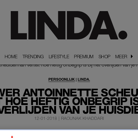
HOME
HOME
TRENDING
TRENDING
LIFESTYLE
LIFESTYLE
PREMIUM
PREMIUM
SHOP
SHOP
MEER
MEER
PERSOONLIJK
|
LINDA.
EWER ANTOINNETTE SCHE
 HOE HEFTIG ONBEGRIP IS
VERLIJDEN VAN JE HUISDI
12-01-2018
|
RAOUNAK KHADDARI
nette Scheulderman heeft dertien maanden gerouwd 