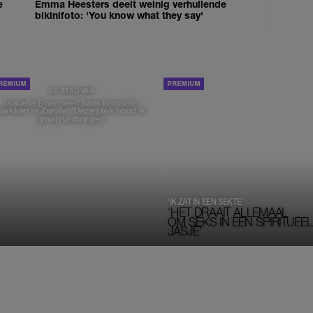
e
Emma Heesters deelt weinig verhullende
bikinifoto: 'You know what they say'
PORTRETTEN
DE STAD VAN
Isabelle Boer deelt haar favoriete
plekken in Zwolle: 'Deze plek houd ik
graag verborgen'
‘IK ZAT IN EEN SEKTE’
‘HET DRAAIT ALLEMAAL
OM SEKS IN EEN SPIRITUEEL 
JASJE’