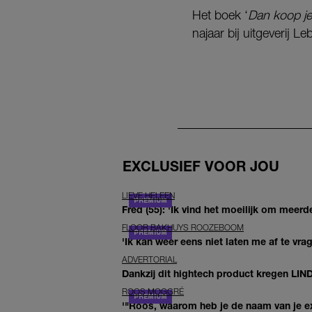
Het boek ‘
Dan koop j
najaar bij uitgeverij L
EXCLUSIEF VOOR JOU
LIEVE HELEEN
Fred (55): 'Ik vind het moeilijk om meerde
FLOOR BAKHUYS ROOZEBOOM
'Ik kan weer eens niet laten me af te vr
ADVERTORIAL
Dankzij dit hightech product kregen LIN
ROOS MOGGRÉ
'"Roos, waarom heb je de naam van je ex 