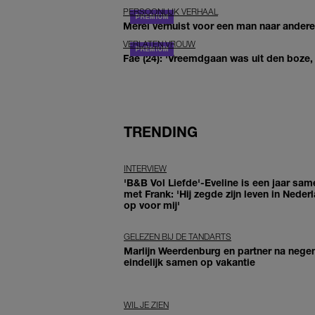
PERSOONLIJK VERHAAL
Merel verhuist voor een man naar andere 
VERLATEN VROUW
Fae (24): 'Vreemdgaan was uit den boze, d
TRENDING
INTERVIEW
'B&B Vol Liefde'-Eveline is een jaar sam
met Frank: 'Hij zegde zijn leven in Neder
op voor mij'
GELEZEN BIJ DE TANDARTS
Marlijn Weerdenburg en partner na negen
eindelijk samen op vakantie
WIL JE ZIEN