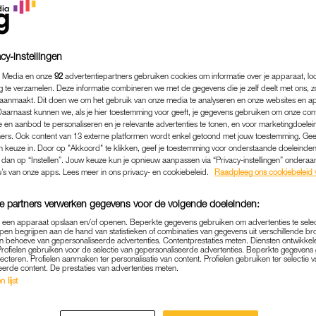
teeds niet geaccepteerd om zoveel verdriet te hebben
t ze hoe eenzaam verdriet is als mensen het niet begrijpe
cy-instellingen
Lees ook
 Media en onze
92
advertentiepartners gebruiken cookies om informatie over je apparaat, lo
‘Waarom krijg je geen vrije dag als je huisdier is ove
g te verzamelen. Deze informatie combineren we met de gegevens die je zelf deelt met ons, z
aanmaakt. Dit doen we om het gebruik van onze media te analyseren en onze websites en a
Daarnaast kunnen we, als je hier toestemming voor geeft, je gegevens gebruiken om onze con
 en aanbod te personaliseren en je relevante advertenties te tonen, en voor marketingdoele
ers. Ook content van 13 externe platformen wordt enkel getoond met jouw toestemming. Ge
ntoinnette en haar teckel Bubbels onafscheidelijk. “Ze gin
gen keuze in. Door op "Akkoord" te klikken, geef je toestemming voor onderstaande doeleinden. 
.” Helaas werd haar hond ziek en kwam ze in september 20
k dan op “Instellen”. Jouw keuze kun je opnieuw aanpassen via “Privacy-instellingen” ondera
u’s van onze apps. Lees meer in ons privacy- en cookiebeleid.
Raadpleeg ons cookiebeleid 
n het begin van dertien maanden rouw. Ze werd door haar
n. Een paar gingen mee naar de crematie van de teckel e
e partners verwerken gegevens voor de volgende doeleinden:
vrienden een herdenkingsbijeenkomst georganiseerd in het 
p een apparaat opslaan en/of openen. Beperkte gegevens gebruiken om advertenties te sele
vrienden reageerden zo. Een enkele vriend had onbegrip.”
pen begrijpen aan de hand van statistieken of combinaties van gegevens uit verschillende br
 behoeve van gepersonaliseerde advertenties. Contentprestaties meten. Diensten ontwikkel
Profielen gebruiken voor de selectie van gepersonaliseerde advertenties. Beperkte gegeven
lecteren. Profielen aanmaken ter personalisatie van content. Profielen gebruiken ter selectie 
eerde content. De prestaties van advertenties meten.
 lijst
t om een dier door veel mensen niet wordt begrepen. Ze ze
en nieuwe”, terwijl we het verdriet om verlies bij een mens 