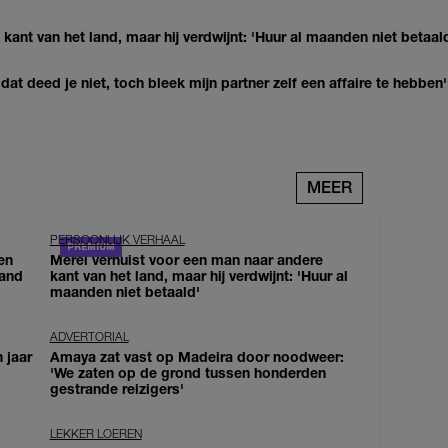
kant van het land, maar hij verdwijnt: 'Huur al maanden niet betaal
at deed je niet, toch bleek mijn partner zelf een affaire te hebben'
MEER
PERSOONLIJK VERHAAL
en
Merel verhuist voor een man naar andere
land
kant van het land, maar hij verdwijnt: 'Huur al
maanden niet betaald'
ADVERTORIAL
 jaar
Amaya zat vast op Madeira door noodweer:
'We zaten op de grond tussen honderden
gestrande reizigers'
LEKKER LOEREN