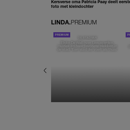
Kersverse oma Patricia Paay deelt eerst
foto met kleindochter
LINDA.
PREMIUM
DE STAD VAN
Elske DeWall over Leeuwarden,
muziek en haar favoriete plekken in
de stad: 'Een stad die voelt als thuis'