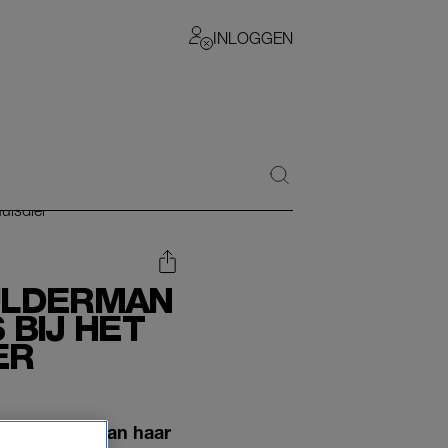
INLOGGEN
ULDERMAN
 BIJ HET
ER
om de dood van haar