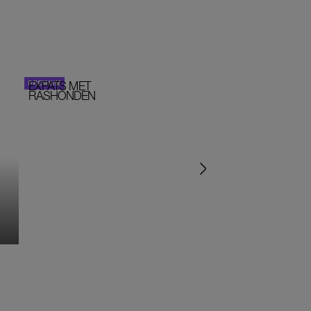
EXPATS MET
STOM!
PERSOONLIJK VERHA
RASHONDEN
MONIQUE KLEMANN