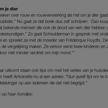
m je dier
boeken over rouw en rouwverwerking als het om je dier gaa
Bubbels.” Nu gaat ze dat boek dus zelf schrijven: ‘
Dan koop
s bij bekende mensen die ook de dood van een dier hebben
 deskundigen.” Zo gaat Scheulderman in gesprek met ond
 en spreekt ze met de moeder van Frédérique Huydts. Die 
 de vergelijking maken. Ze verloor eerst twee kinderen en
door niet minder verdriet om mijn hond.’”
jaar uitkomt staan ook tips om met het verlies van je huisdi
n heeft Antoinette nu al een advies: “Gun jezelf tijd om te
delvinger op aan iedereen die dat niet begrijpt.”
k op haar hondjes: