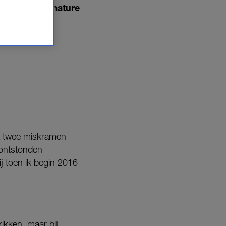
d ze een premature
r de ultieme
na twee miskramen
 ontstonden
j toen ik begin 2016
ikken, maar bij