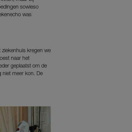
loedingen sowieso
gwekenecho was
et ziekenhuis kregen we
moest naar het
oeder geplaatst om de
ng niet meer kon. De