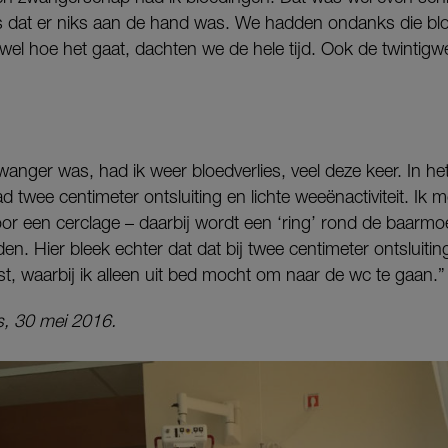
ns dat er niks aan de hand was. We hadden ondanks die b
 wel hoe het gaat, dachten we de hele tijd. Ook de twinti
anger was, had ik weer bloedverlies, veel deze keer. In h
d twee centimeter ontsluiting en lichte weeënactiviteit. Ik 
oor een cerclage – daarbij wordt een ‘ring’ rond de baarm
den. Hier bleek echter dat dat bij twee centimeter ontsluiti
t, waarbij ik alleen uit bed mocht om naar de wc te gaan.”
s, 30 mei 2016.