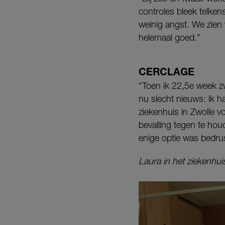
controles bleek telke
weinig angst. We zien
helemaal goed.”
CERCLAGE
“Toen ik 22,5e week zw
nu slecht nieuws: ik ha
ziekenhuis in Zwolle v
bevalling tegen te hou
enige optie was bedrus
Laura in het ziekenhui