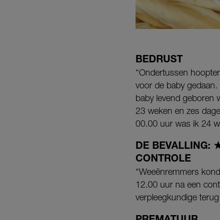
BEDRUST
“Ondertussen hoopten
voor de baby gedaan. 
baby levend geboren wo
23 weken en zes dagen
00.00 uur was ik 24 w
DE BEVALLING:
CONTROLE
“Weeënremmers konden 
12.00 uur na een contr
verpleegkundige terug
PREMATUUR