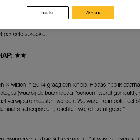
eken kreeg ze een grote bloeding en na 24 weken ha
Instellen
Akkoord
ura, secretaresse, vijf sterren te verdelen: 1 ster staat voo
t perfecte sprookje.
HAP: ★★
 en ik wilden in 2014 graag een kindje. Helaas heb ik daar
etages (waarbij de baarmoeder ‘schoon’ wordt gemaakt),
tief verwijderd moesten worden. We waren dan ook heel bli
emaal is scheepsrecht, dachten we, dit komt goed.”
ken zwangerschap had ik bloedingen. Dat was wel even schr