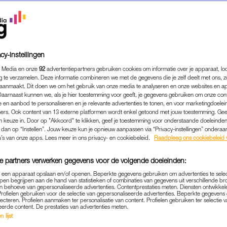
cy-instellingen
 Media en onze
92
advertentiepartners gebruiken cookies om informatie over je apparaat, lo
g te verzamelen. Deze informatie combineren we met de gegevens die je zelf deelt met ons, z
aanmaakt. Dit doen we om het gebruik van onze media te analyseren en onze websites en a
Daarnaast kunnen we, als je hier toestemming voor geeft, je gegevens gebruiken om onze con
 en aanbod te personaliseren en je relevante advertenties te tonen, en voor marketingdoele
ers. Ook content van 13 externe platformen wordt enkel getoond met jouw toestemming. Ge
gen keuze in. Door op "Akkoord" te klikken, geef je toestemming voor onderstaande doeleinden. 
k dan op “Instellen”. Jouw keuze kun je opnieuw aanpassen via “Privacy-instellingen” ondera
PERSOONLIJK
|
LINDA.
u’s van onze apps. Lees meer in ons privacy- en cookiebeleid.
Raadpleeg ons cookiebeleid 
URA BEVIEL AL NA 24 WE
e partners verwerken gegevens voor de volgende doeleinden:
ERSCHAP: ‘ZE WAS ZO KL
p een apparaat opslaan en/of openen. Beperkte gegevens gebruiken om advertenties te sele
FRAGIEL’
pen begrijpen aan de hand van statistieken of combinaties van gegevens uit verschillende br
 behoeve van gepersonaliseerde advertenties. Contentprestaties meten. Diensten ontwikkel
Profielen gebruiken voor de selectie van gepersonaliseerde advertenties. Beperkte gegeven
04-01-2019
|
VERENA VERHOEVEN
lecteren. Profielen aanmaken ter personalisatie van content. Profielen gebruiken ter selectie 
eerde content. De prestaties van advertenties meten.
 lijst
a twee miskramen voor de derde keer zwanger. De ee