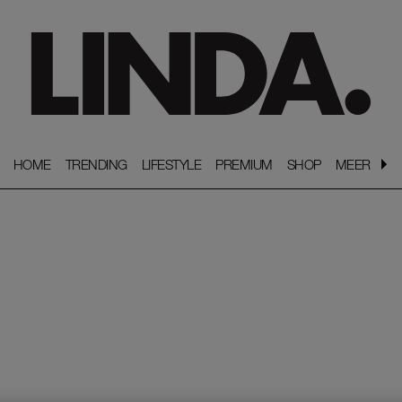
HOME
HOME
TRENDING
TRENDING
LIFESTYLE
LIFESTYLE
PREMIUM
PREMIUM
SHOP
SHOP
MEER
MEER