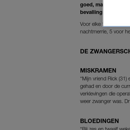
goed, maar bij 22 w
bevalling.
Voor elke fase heeft La
nachtmerrie, 5 voor he
DE ZWANGERSC
MISKRAMEN
“Mijn vriend Rick (31)
gehad en door de curr
verklevingen die opera
weer zwanger was. Dri
BLOEDINGEN
“Bij zes en twaalf we