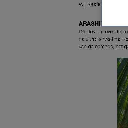
Wij zouden het wel wet
ARASHIYAMA B
Dé plek om even te o
natuurreservaat met e
van de bamboe, het ger