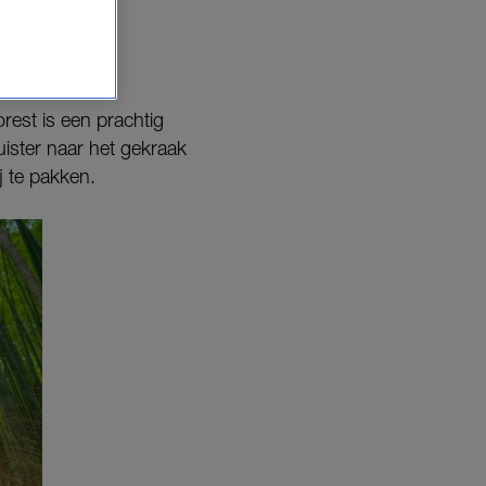
est is een prachtig
ister naar het gekraak
j te pakken.