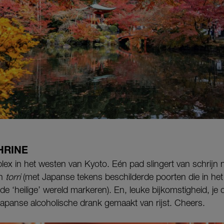
HRINE
x in het westen van Kyoto. Eén pad slingert van schrijn na
en
torri
(met Japanse tekens beschilderde poorten die in he
e ‘heilige’ wereld markeren). En, leuke bijkomstigheid, je d
apanse alcoholische drank gemaakt van rijst. Cheers.