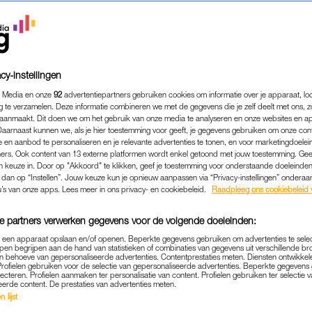
cy-instellingen
 Media en onze
92
advertentiepartners gebruiken cookies om informatie over je apparaat, lo
g te verzamelen. Deze informatie combineren we met de gegevens die je zelf deelt met ons, z
aanmaakt. Dit doen we om het gebruik van onze media te analyseren en onze websites en a
Daarnaast kunnen we, als je hier toestemming voor geeft, je gegevens gebruiken om onze con
 en aanbod te personaliseren en je relevante advertenties te tonen, en voor marketingdoele
ers. Ook content van 13 externe platformen wordt enkel getoond met jouw toestemming. Ge
gen keuze in. Door op "Akkoord" te klikken, geef je toestemming voor onderstaande doeleinden. 
PERSOONLIJK
|
LINDA.
k dan op “Instellen”. Jouw keuze kun je opnieuw aanpassen via “Privacy-instellingen” ondera
u’s van onze apps. Lees meer in ons privacy- en cookiebeleid.
Raadpleeg ons cookiebeleid 
PRACHTFOTO'S WAARDOOR
CT OP JE BUCKETLIST BE
e partners verwerken gegevens voor de volgende doeleinden:
p een apparaat opslaan en/of openen. Beperkte gegevens gebruiken om advertenties te sele
21-06-2019
|
MAUD MAARSSEN
pen begrijpen aan de hand van statistieken of combinaties van gegevens uit verschillende br
 behoeve van gepersonaliseerde advertenties. Contentprestaties meten. Diensten ontwikkel
Profielen gebruiken voor de selectie van gepersonaliseerde advertenties. Beperkte gegeven
e hoofdstad van Japan, maakt misschien niet direct
lecteren. Profielen aanmaken ter personalisatie van content. Profielen gebruiken ter selectie 
eerde content. De prestaties van advertenties meten.
et zien van déze foto’s denk je daar wellicht anders o
 lijst