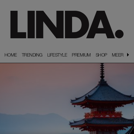
HOME
HOME
TRENDING
TRENDING
LIFESTYLE
LIFESTYLE
PREMIUM
PREMIUM
SHOP
SHOP
MEER
MEER