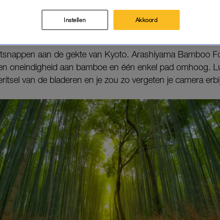
en, haal die rolkoffer maar van zolder.
Instellen
Akkoord
AMBOO FOREST
ntsnappen aan de gekte van Kyoto. Arashiyama Bamboo For
en oneindigheid aan bamboe en één enkel pad omhoog. Lu
itsel van de bladeren en je zou zo vergeten je camera erbi