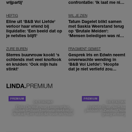
vrijpartij'
confrontatie: 'Ik laat me niet
tegenhouden'
HEFTIG
WIL JE ZIEN
Eline uit 'B&B Vol Liefde'
Tatum Dagelet blikt samen
verloor haar vriend bij
met Saskia Weerstand terug
liquidatie: 'Een beeld dat op
op 'Brutale Meiden':
je netvlies blijft'
'Mensen beledigen was niet
leuk meer'
ZURE BUREN
FRAGMENT GEMIST
Sterres buurvrouw kookt 's
Gesprek Iris en Edwin neemt
ochtends met veel knoflook
onverwachte wending in
en kruiden: 'Ook mijn huis
'B&B Vol Liefde': 'Hoopte
stinkt'
dat je niet verliefd zou
worden'
LINDA.
PREMIUM
DE STAD VAN
DE STAD VAN
Elske DeWall over Leeuwarden,
Isabelle Boer deelt haar f
muziek en haar favoriete plekken in
plekken in Zwolle: 'Deze pl
de stad: 'Een stad die voelt als thuis'
graag verborgen'