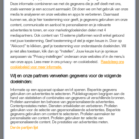
Deze informatie combineren we met de gegevens die je zelf deelt met ons,
naar het oude normaal. We zijn gewend geraakt om niet meer
zoals wanneer je een account aanmaakt. Dit doen we om het gebruik van onze
te knuffelen en schudden minder snel onze handen. Het duurt
media te analyseren en onze websites en apps te verbeteren. Daarnaast
kunnen we, als je hier toestemming voor geeft, je gegevens gebruiken om onze
nog even voordat we daar overheen komen.”
content, communicatie en aanbod te personaliseren en je relevante
advertenties te tonen, en voor marketingdoeleinden delen met 4
mediapartners. Ook content van 13 externe platformen wordt enkel getoond
‘FINANCIËLE NEKSLAG’
met jouw toestemming. Geef toestemming of stel je eigen keuze in. Door op
"Akkoord" te klikken, geef je toestemming voor onderstaande doeleinden. Wil
En nu door naar de voorspellingen, want die zijn er volop.
je niet alles toestaan, klik dan op “Instellen”. Jouw keuze kun je opnieuw
aanpassen via “Privacy-instellingen” onderaan onze websites of in de menu’s
Sommige voorspellingen zijn niet leuk om te vertellen,
van onze apps. Lees meer in ons privacy- en cookiebeleid.
Raadpleeg ons
waarschuwt Woolthuis vooraf. “Je hoeft er niet paranormaal
cookiebeleid voor meer informatie.
voor te zijn om te voorspellen dat 2021 een financiële nekslag
Wij en onze partners verwerken gegevens voor de volgende
voor velen gaat worden. Dat is niet leuk om te zeggen, maar zo
doeleinden:
is het wel.”
Informatie op een apparaat opslaan en/of openen. Beperkte gegevens
gebruiken om advertenties te selecteren. Publieksgroepen begrijpen aan de
hand van statistieken of combinaties van gegevens uit verschillende bronnen.
Desondanks zal 2021 “niet zo’n impact hebben als 2020”. “We
Profielen aanmaken ten behoeve van gepersonaliseerde advertenties.
Contentprestaties meten. Diensten ontwikkelen en verbeteren. Profielen
zijn keihard geconfronteerd met dit virus, er zijn beperkingen
gebruiken voor de selectie van gepersonaliseerde advertenties. Beperkte
gegevens gebruiken om content te selecteren. Profielen aanmaken ter
opgelegd en we hebben dierbaren verloren. Het nieuwe jaar
personalisatie van content. Profielen gebruiken ter selectie van
gepersonaliseerde content. De prestaties van advertenties meten.
zal niet zo worden als 2020, omdat het bijna niet erger kan.”
Derde partijen lijst
Lees ook