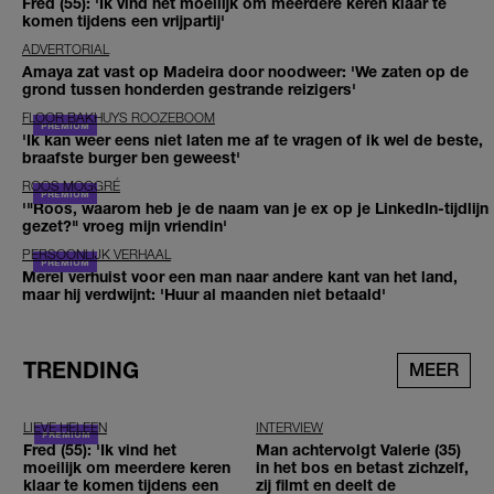
Fred (55): 'Ik vind het moeilijk om meerdere keren klaar te
komen tijdens een vrijpartij'
ADVERTORIAL
Amaya zat vast op Madeira door noodweer: 'We zaten op de
grond tussen honderden gestrande reizigers'
FLOOR BAKHUYS ROOZEBOOM
'Ik kan weer eens niet laten me af te vragen of ik wel de beste,
braafste burger ben geweest'
ROOS MOGGRÉ
'"Roos, waarom heb je de naam van je ex op je LinkedIn-tijdlijn
gezet?" vroeg mijn vriendin'
PERSOONLIJK VERHAAL
Merel verhuist voor een man naar andere kant van het land,
maar hij verdwijnt: 'Huur al maanden niet betaald'
TRENDING
MEER
LIEVE HELEEN
INTERVIEW
Fred (55): 'Ik vind het
Man achtervolgt Valerie (35)
moeilijk om meerdere keren
in het bos en betast zichzelf,
klaar te komen tijdens een
zij filmt en deelt de