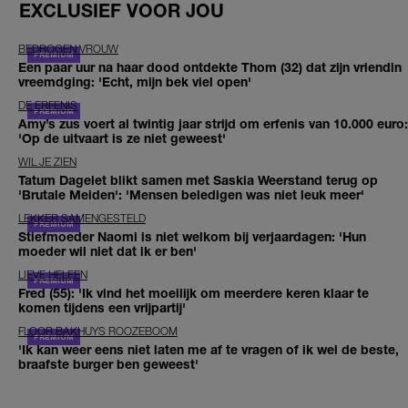
EXCLUSIEF VOOR JOU
BEDROGEN VROUW
Een paar uur na haar dood ontdekte Thom (32) dat zijn vriendin
vreemdging: 'Echt, mijn bek viel open'
DE ERFENIS
Amy’s zus voert al twintig jaar strijd om erfenis van 10.000 euro:
'Op de uitvaart is ze niet geweest'
WIL JE ZIEN
Tatum Dagelet blikt samen met Saskia Weerstand terug op
'Brutale Meiden': 'Mensen beledigen was niet leuk meer'
LEKKER SAMENGESTELD
Stiefmoeder Naomi is niet welkom bij verjaardagen: 'Hun
moeder wil niet dat ik er ben'
LIEVE HELEEN
Fred (55): 'Ik vind het moeilijk om meerdere keren klaar te
komen tijdens een vrijpartij'
FLOOR BAKHUYS ROOZEBOOM
'Ik kan weer eens niet laten me af te vragen of ik wel de beste,
braafste burger ben geweest'