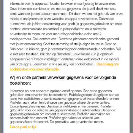
waarom is praten over menstruatie op de werkvloer nog
informatie over je apparaat, locatie, browser en surfgedrag te verzamelen.
steeds een taboe? Het is nou eenmaal zo dat het werk van
Deze informatie combineren we met de gegevens die je zelf deelt met ons,
zoals wanneer je een account aanmaakt. Dit doen we om het gebruik van onze
een vrouw kan lijden onder haar menstruatie. Waarom zou je
media te analyseren en onze websites en apps te verbeteren. Daarnaast
daar niet op inspelen als bedrijf? ”
kunnen we, als je hier toestemming voor geeft, je gegevens gebruiken om onze
content, communicatie en aanbod te personaliseren en je relevante
advertenties te tonen, en voor marketingdoeleinden delen met 4
De Groot heeft naar eigen zeggen – gelukkig – maar één dag
mediapartners. Ook content van 13 externe platformen wordt enkel getoond
in de maand echt last van rugkrampen en vermoeidheid. Al
met jouw toestemming. Geef toestemming of stel je eigen keuze in. Door op
kan ze daar al flink van balen. “Ik menstrueer op de een of
"Akkoord" te klikken, geef je toestemming voor onderstaande doeleinden. Wil
je niet alles toestaan, klik dan op “Instellen”. Jouw keuze kun je opnieuw
andere manier altijd op dagen dat ik iets belangrijks heb. Dat
aanpassen via “Privacy-instellingen” onderaan onze websites of in de menu’s
kan al behoorlijk irritant zijn. Maar moet je nagaan als je tot de
van onze apps. Lees meer in ons privacy- en cookiebeleid.
Raadpleeg ons
cookiebeleid voor meer informatie.
groep vrouwen hoort die pijnstilling neemt om te kunnen
functioneren. Daar moet meer aandacht aan worden
Wij en onze partners verwerken gegevens voor de volgende
doeleinden:
besteed.”
Informatie op een apparaat opslaan en/of openen. Beperkte gegevens
gebruiken om advertenties te selecteren. Publieksgroepen begrijpen aan de
Maar hoe dan?
hand van statistieken of combinaties van gegevens uit verschillende bronnen.
Profielen aanmaken ten behoeve van gepersonaliseerde advertenties.
Contentprestaties meten. Diensten ontwikkelen en verbeteren. Profielen
Volgens De Groot leer je als vrouw van jongs af aan om de
gebruiken voor de selectie van gepersonaliseerde advertenties. Beperkte
gegevens gebruiken om content te selecteren. Profielen aanmaken ter
schijn op te houden dat alles goed met je gaat. “Vrouwen zijn
personalisatie van content. Profielen gebruiken ter selectie van
gepersonaliseerde content. De prestaties van advertenties meten.
vechters, ze zitten liever de klachten achter hun bureau uit dan
Derde partijen lijst
dat ze hun collega’s eerlijk vertellen dat ze kwalen hebben