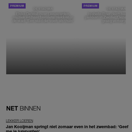
DE STAD VAN
DE STAD VAN
Elske DeWall over Leeuwarden,
Isabelle Boer deelt haar f
muziek en haar favoriete plekken in
plekken in Zwolle: 'Deze pl
de stad: 'Een stad die voelt als thuis'
graag verborgen'
NET
BINNEN
LEKKER LOEREN
Jan Kooijman springt niet zomaar even in het zwembad: 'Geef
me je jurypunten'