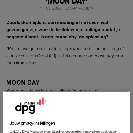
'MOON DAY'
17-09-2020
|
EMMA POSMA
Doorlekken tijdens een meeting of nèt even wat
gevoeliger zijn voor de kritiek van je collega omdat je
ongesteld bent. Is een ‘moon day’ de oplossing?
“Praten over je menstruatie is bij zoveel bedrijven een no go, ”
aldus Kristel de Groot (29), initiatiefnemer van
moon day
: een
menstruatiedag.
MOON DAY
Krampen in je onderrug, sneller geïrriteerd raken,
vermoeidheid en hoofdpijn: het zijn allemaal bijwerkingen van
de menstruatie, die je werk flink in de weg kunnen zitten. En
daarom introduceerde Kristel de Groot de
moon day
in haar
bedrijf
Your Super,
een online marktplaats voor poedervormige
Jouw privacy-instellingen
superfoods. “Vijftig procent van de wereldbevolking is vrouw,
LINDA., DPG Media en onze
92
advertentiepartners gebruiken cookies om