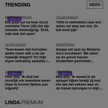
TRENDING
MEER
BEDROGEN VROUW
TATUM DAGELET
Een paar uur na haar dood
'Ollie is vertrokken naar een
ontdekte Thom (32) dat zijn
adres ver weg van ons. En
vriendin vreemdging: 'Echt,
dat doet pijn’
mijn bek viel open'
OLCAY GULSEN
ADVERTORIAL
'Toen kwam dat formulier:
Amaya zat vast op Madeira
welke naam wilt u na uw
door noodweer: 'We zaten
huwelijk dragen? Tot mijn
op de grond tussen
eigen verbazing aarzelde ik
honderden gestrande
geen moment'
reizigers'
LIEVE HELEEN
VRIJPARTIJ
Fred (55): 'Ik vind het
Noa (26): 'Ik moest in de
moeilijk om meerdere keren
spiegel kijken terwijl zij met
klaar te komen tijdens een
me aan het seksen was en
vrijpartij'
de tranen sprongen in mijn
ogen'
LINDA.
PREMIUM