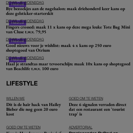
DIT-WIL-JE WOENSDAG
Bye bezoekjes aan de nagelsalon: maak driehonderd keer kans op
deze gelsticker-starterskit
DIT-WIL-JE WOENSDAG
Fingers crossed: maak 11 x kans op deze mega leuke Tote Bag Mini
van Cluse t.w.v. 79,95
DIT-WIL-JE WOENSDAG
Goed nieuws voor je wishlist: maak 4 x kans op 250 euro
shoptegoed van Otrium
DIT-WIL-JE WOENSDAG
Haal je strandtas maar tevoorschijn: maak 10x kans op shoptegoed
van Beachlife t.w.v. 100 euro
LIFESTYLE
WILLEN WE
GOED OM TE WETEN
Dít is de hair hack van Hailey
Deze 6 signalen verraden direct
Bieber die nog geen 20 euro
dat een restaurant een 'tourist
kost
trap' is
GOED OM TE WETEN
ADVERTORIAL