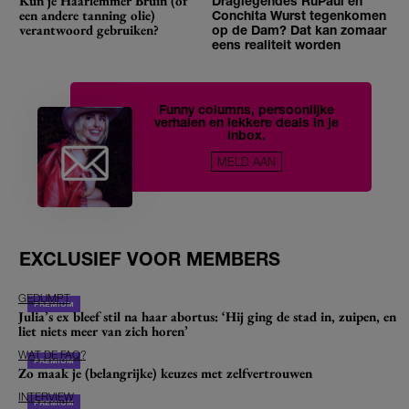
Kun je Haarlemmer Bruin (of
Draglegendes RuPaul en
een andere tanning olie)
Conchita Wurst tegenkomen
verantwoord gebruiken?
op de Dam? Dat kan zomaar
eens realiteit worden
Funny columns, persoonlijke
verhalen en lekkere deals in je
inbox.
MELD AAN
EXCLUSIEF VOOR MEMBERS
GEDUMPT
Julia’s ex bleef stil na haar abortus: ‘Hij ging de stad in, zuipen, en
liet niets meer van zich horen’
WAT DE FAQ?
Zo maak je (belangrijke) keuzes met zelfvertrouwen
INTERVIEW