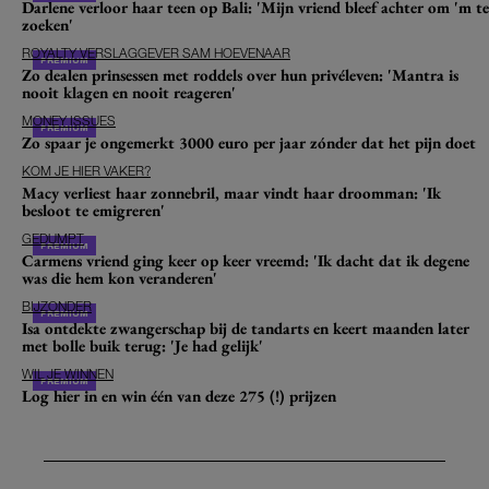
Darlene verloor haar teen op Bali: 'Mijn vriend bleef achter om 'm te
zoeken'
ROYALTY VERSLAGGEVER SAM HOEVENAAR
Zo dealen prinsessen met roddels over hun privéleven: 'Mantra is
nooit klagen en nooit reageren'
MONEY ISSUES
Zo spaar je ongemerkt 3000 euro per jaar zónder dat het pijn doet
KOM JE HIER VAKER?
Macy verliest haar zonnebril, maar vindt haar droomman: 'Ik
besloot te emigreren'
GEDUMPT
Carmens vriend ging keer op keer vreemd: 'Ik dacht dat ik degene
was die hem kon veranderen'
BIJZONDER
Isa ontdekte zwangerschap bij de tandarts en keert maanden later
met bolle buik terug: 'Je had gelijk'
WIL JE WINNEN
Log hier in en win één van deze 275 (!) prijzen