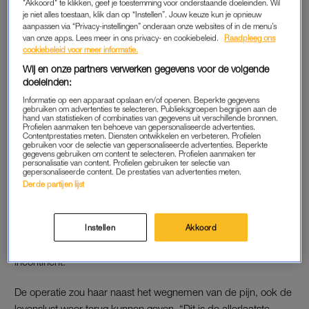
"Akkoord" te klikken, geef je toestemming voor onderstaande doeleinden. Wil
je niet alles toestaan, klik dan op “Instellen”. Jouw keuze kun je opnieuw
aanpassen via “Privacy-instellingen” onderaan onze websites of in de menu’s
Zieke Celeste (27): 'Ik wil niet
van onze apps. Lees meer in ons privacy- en cookiebeleid.
Raadpleeg ons
nu al aan mijn
cookiebeleid voor meer informatie.
begrafenismuziek hoeven
denken'
Wij en onze partners verwerken gegevens voor de volgende
doeleinden:
LEES OOK
Informatie op een apparaat opslaan en/of openen. Beperkte gegevens
gebruiken om advertenties te selecteren. Publieksgroepen begrijpen aan de
hand van statistieken of combinaties van gegevens uit verschillende bronnen.
Profielen aanmaken ten behoeve van gepersonaliseerde advertenties.
De verwachting is dat Celeste daarna weer kan lopen en
Contentprestaties meten. Diensten ontwikkelen en verbeteren. Profielen
fietsen, zoals ze na de eerste operatie ook weer kon. Dat staat
gebruiken voor de selectie van gepersonaliseerde advertenties. Beperkte
gegevens gebruiken om content te selecteren. Profielen aanmaken ter
in schril contrast met hoe haar leven er op dit moment uitziet.
personalisatie van content. Profielen gebruiken ter selectie van
gepersonaliseerde content. De prestaties van advertenties meten.
“Het gaat eigenlijk niet heel goed met me. Ik probeer wel
Derde partijen lijst
positief te blijven, maar het is pittig. Het is voornamelijk de
grote hoeveelheid pijn die me belemmert in wat ik kan doen.
Ik lig eigenlijk gewoon de hele dag in bed.” Celeste is nog
Instellen
Akkoord
steeds verlamd en doordat ze niets voelt in haar onderbuik
incontinent.
De operatie zou haar naast het wegnemen van de pijn, ook de
levenslust weer terug kunnen geven. “Dit is de allerlaatste