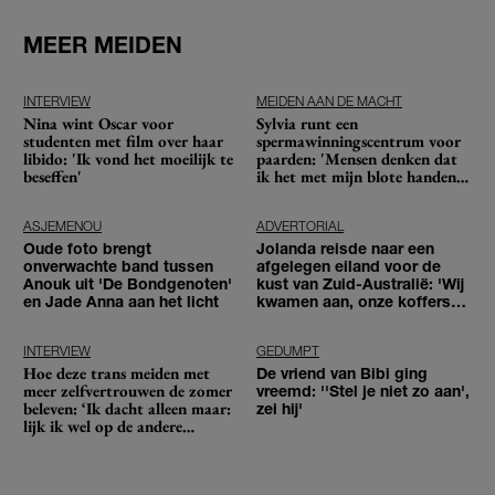
MEER MEIDEN
INTERVIEW
MEIDEN AAN DE MACHT
Nina wint Oscar voor
Sylvia runt een
studenten met film over haar
spermawinningscentrum voor
libido: 'Ik vond het moeilijk te
paarden: 'Mensen denken dat
beseffen'
ik het met mijn blote handen
doe'
ASJEMENOU
ADVERTORIAL
Oude foto brengt
Jolanda reisde naar een
onverwachte band tussen
afgelegen eiland voor de
Anouk uit 'De Bondgenoten'
kust van Zuid-Australië: 'Wij
en Jade Anna aan het licht
kwamen aan, onze koffers
niet'
INTERVIEW
GEDUMPT
Hoe deze trans meiden met
De vriend van Bibi ging
meer zelfvertrouwen de zomer
vreemd: ''Stel je niet zo aan',
beleven: ‘Ik dacht alleen maar:
zei hij'
lijk ik wel op de andere
meiden?’