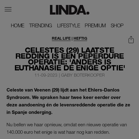
HOME
HOME
TRENDING
TRENDING
LIFESTYLE
LIFESTYLE
PREMIUM
PREMIUM
SHOP
SHOP
REAL LIFE
|
HEFTIG
CELESTES (29) LAATSTE
REDDING IS EEN PEPERDURE
OPERATIE: 'ANDERS IS
EUTHANASIE DE ENIGE OPTIE'
11-09-2023
|
GABY BOTERKOOPER
Celeste van Veenen (29) lijdt aan het Ehlers-Danlos
Syndroom. We spraken haar twee keer eerder over
deze aandoening én de levensreddende operatie die ze
in Spanje onderging.
Nu bellen we haar opnieuw, omdat een nieuwe operatie van
140.000 euro het enige is wat haar nog kan redden.