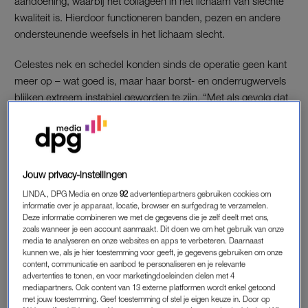
aandoening, waarbij het collageen in het lichaam van slechte
kwaliteit is. Hierdoor functioneren banden, pezen en andere
ondersteunende weefsels in het lichaam slecht.
Celestes nek en schedel konden sinds de operatie geen kant
meer op – wat goed is, maar haar borst- en onderrugwervels
blijken extreem instabiel geworden te zijn. “Met als gevolg dat
mijn blaas, darmen en benen – eigenlijk alles onder m’n navel
– niet meer werkt, doordat mijn zenuwen bekneld zitten tussen
die wervels en er dus geen doorgifte van prikkels plaatsvindt.”
Jouw privacy-instellingen
OPERATIE
LINDA., DPG Media en onze
92
advertentiepartners gebruiken cookies om
informatie over je apparaat, locatie, browser en surfgedrag te verzamelen.
Een twee dagen durende operatie is Celestes enige redding.
Deze informatie combineren we met de gegevens die je zelf deelt met ons,
“Daarbij word je op een tafel gelegd en trekken ze als het ware
zoals wanneer je een account aanmaakt. Dit doen we om het gebruik van onze
media te analyseren en onze websites en apps te verbeteren. Daarnaast
je wervelkolom uit elkaar zodat er ruimte tussen de wervels
kunnen we, als je hier toestemming voor geeft, je gegevens gebruiken om onze
ontstaat en de verdrukkingen van de zenuwen opgelost
content, communicatie en aanbod te personaliseren en je relevante
advertenties te tonen, en voor marketingdoeleinden delen met 4
worden. Vervolgens worden de wervels vanaf mijn schouders
mediapartners. Ook content van 13 externe platformen wordt enkel getoond
tot mijn bekken vastgezet met staven en schroeven.”
met jouw toestemming. Geef toestemming of stel je eigen keuze in. Door op