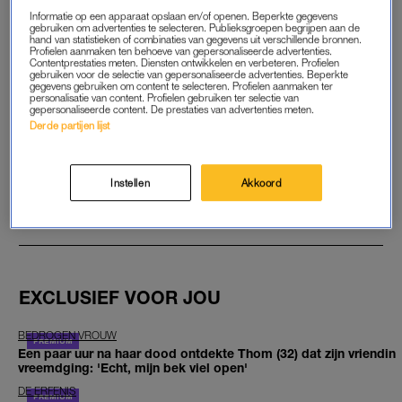
Informatie op een apparaat opslaan en/of openen. Beperkte gegevens
gebruiken om advertenties te selecteren. Publieksgroepen begrijpen aan de
hand van statistieken of combinaties van gegevens uit verschillende bronnen.
START GRATIS MAAND
Profielen aanmaken ten behoeve van gepersonaliseerde advertenties.
Contentprestaties meten. Diensten ontwikkelen en verbeteren. Profielen
gebruiken voor de selectie van gepersonaliseerde advertenties. Beperkte
Daarna €5,95 per maand
gegevens gebruiken om content te selecteren. Profielen aanmaken ter
personalisatie van content. Profielen gebruiken ter selectie van
gepersonaliseerde content. De prestaties van advertenties meten.
Al abonnee? Log in
Derde partijen lijst
Instellen
Akkoord
GOED ARTIKEL? DELEN MAAR.
EXCLUSIEF VOOR JOU
BEDROGEN VROUW
Een paar uur na haar dood ontdekte Thom (32) dat zijn vriendin
vreemdging: 'Echt, mijn bek viel open'
DE ERFENIS