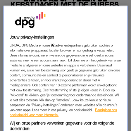
KERSTDAGEN MET DE PUBERS,
HOE KOMEN WE DIE DOOR?
11-12-2024
|
KLUUN
Jouw privacy-instellingen
PREMIUM
LINDA., DPG Media en onze
92
advertentiepartners gebruiken cookies om
LEES VERDER MET
informatie over je apparaat, locatie, browser en surfgedrag te verzamelen.
Deze informatie combineren we met de gegevens die je zelf deelt met ons,
PREMIUM
zoals wanneer je een account aanmaakt. Dit doen we om het gebruik van onze
media te analyseren en onze websites en apps te verbeteren. Daarnaast
kunnen we, als je hier toestemming voor geeft, je gegevens gebruiken om onze
content, communicatie en aanbod te personaliseren en je relevante
Krijg onbeperkt toegang tot alle
advertenties te tonen, en voor marketingdoeleinden delen met 4
artikelen
mediapartners. Ook content van 13 externe platformen wordt enkel getoond
met jouw toestemming. Geef toestemming of stel je eigen keuze in. Door op
"Akkoord" te klikken, geef je toestemming voor onderstaande doeleinden. Wil
Lees LINDA.magazine online
je niet alles toestaan, klik dan op “Instellen”. Jouw keuze kun je opnieuw
aanpassen via “Privacy-instellingen” onderaan onze websites of in de menu’s
Geniet van te gekke winacties en
van onze apps. Lees meer in ons privacy- en cookiebeleid.
Raadpleeg ons
lekkere puzzels
cookiebeleid voor meer informatie.
Wij en onze partners verwerken gegevens voor de volgende
Maandelijks opzegbaar
doeleinden: