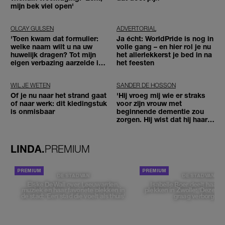
mijn bek viel open'
OLCAY GULSEN
ADVERTORIAL
'Toen kwam dat formulier:
Ja écht: WorldPride is nog in
welke naam wilt u na uw
volle gang – en hier rol je nu
huwelijk dragen? Tot mijn
het allerlekkerst je bed in na
eigen verbazing aarzelde ik
het feesten
geen moment'
WIL JE WETEN
SANDER DE HOSSON
Of je nu naar het strand gaat
'Hij vroeg mij wie er straks
of naar werk: dit kledingstuk
voor zijn vrouw met
is onmisbaar
beginnende dementie zou
zorgen. Hij wist dat hij haar
zou moeten loslaten'
LINDA.
PREMIUM
DE STAD VAN
DE STAD VAN
Elske DeWall over Leeuwarden,
Isabelle Boer deelt haar f
muziek en haar favoriete plekken in
plekken in Zwolle: 'Deze pl
de stad: 'Een stad die voelt als thuis'
graag verborgen'