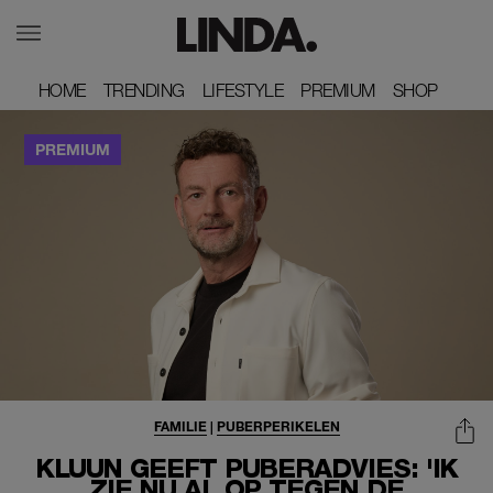
HOME
HOME
TRENDING
TRENDING
LIFESTYLE
LIFESTYLE
PREMIUM
PREMIUM
SHOP
SHOP
FAMILIE
|
PUBERPERIKELEN
KLUUN GEEFT PUBERADVIES: 'IK
ZIE NU AL OP TEGEN DE