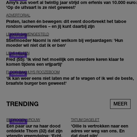
Amy’s zus voert al twintig jaar strijd om erfenis van 10.000 euro:
'Op de uitvaart is ze niet geweest'
ADVERTORIAL
Praten, lachen én bewegen: dit event doorbreekt het taboe
rondom urineverlies – en jij kunt daarbij zijn
LEKKER SAMENGESTELD
Stiefmoeder Naomi is niet welkom bij verjaardagen: 'Hun
moeder wil niet dat ik er ben'
LIEVE HELEEN
Fred (55): 'Ik vind het moeilijk om meerdere keren klaar te
komen tijdens een vrijpartij'
FLOOR BAKHUYS ROOZEBOOM
'Ik kan weer eens niet laten me af te vragen of ik wel de beste,
braafste burger ben geweest'
TRENDING
MEER
BEDROGEN VROUW
TATUM DAGELET
Een paar uur na haar dood
'Ollie is vertrokken naar een
ontdekte Thom (32) dat zijn
adres ver weg van ons. En
vriendin vreemdging: 'Echt,
dat doet pijn’