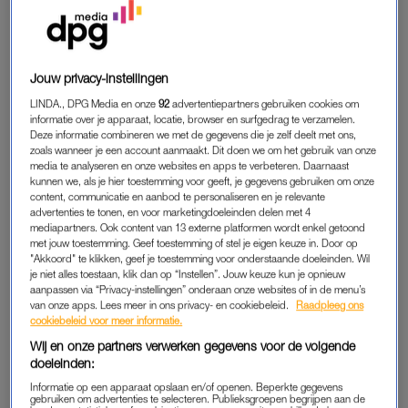
sleep ik me wel doorheen.”
Verwachtingsvol maakt ze een plan voor de bevalling. “Ik wilde
thuis bevallen, net als bij de eerste. Het is prettig om in je eigen
Jouw privacy-instellingen
omgeving te zijn. De eerste keer beviel ik onder de douche, dit
LINDA., DPG Media en onze
92
advertentiepartners gebruiken cookies om
keer wilde ik in bad bevallen met mijn zoontje Esa erbij. Hij
informatie over je apparaat, locatie, browser en surfgedrag te verzamelen.
was toen drie en ik betrok hem overal bij. Ondanks de
Deze informatie combineren we met de gegevens die je zelf deelt met ons,
coronapandemie ging hij met mijn afspraken mee. Hij hoorde
zoals wanneer je een account aanmaakt. Dit doen we om het gebruik van onze
media te analyseren en onze websites en apps te verbeteren. Daarnaast
bij de verloskundige haar hartje kloppen. Ik legde hem alles
kunnen we, als je hier toestemming voor geeft, je gegevens gebruiken om onze
uit, dat vond hij ontzettend leuk.”
content, communicatie en aanbod te personaliseren en je relevante
advertenties te tonen, en voor marketingdoeleinden delen met 4
mediapartners. Ook content van 13 externe platformen wordt enkel getoond
met jouw toestemming. Geef toestemming of stel je eigen keuze in. Door op
Charlotte (33) wil nooit meer
"Akkoord" te klikken, geef je toestemming voor onderstaande doeleinden. Wil
bevallen: 'Alles wat kon
je niet alles toestaan, klik dan op “Instellen”. Jouw keuze kun je opnieuw
scheuren, scheurde'
aanpassen via “Privacy-instellingen” onderaan onze websites of in de menu’s
van onze apps. Lees meer in ons privacy- en cookiebeleid.
Raadpleeg ons
cookiebeleid voor meer informatie.
LEES OOK
Wij en onze partners verwerken gegevens voor de volgende
doeleinden:
Informatie op een apparaat opslaan en/of openen. Beperkte gegevens
DE BEVALLING: ★★★★★
gebruiken om advertenties te selecteren. Publieksgroepen begrijpen aan de