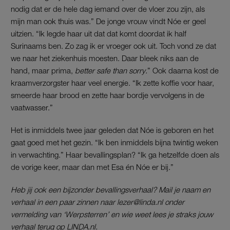
nodig dat er de hele dag iemand over de vloer zou zijn, als
mijn man ook thuis was.” De jonge vrouw vindt Nóe er geel
uitzien. “Ik legde haar uit dat dat komt doordat ik half
Surinaams ben. Zo zag ik er vroeger ook uit. Toch vond ze dat
we naar het ziekenhuis moesten. Daar bleek niks aan de
hand, maar prima,
better safe than sorry.
” Ook daarna kost de
kraamverzorgster haar veel energie. “Ik zette koffie voor haar,
smeerde haar brood en zette haar bordje vervolgens in de
vaatwasser.”
Het is inmiddels twee jaar geleden dat Nóe is geboren en het
gaat goed met het gezin. “Ik ben inmiddels bijna twintig weken
in verwachting.” Haar bevallingsplan? “Ik ga hetzelfde doen als
de vorige keer, maar dan met Esa én Nóe er bij.”
Heb jij ook een bijzonder bevallingsverhaal? Mail je naam en
verhaal in een paar zinnen naar lezer@linda.nl onder
vermelding van ‘Werpsterren’ en wie weet lees je straks jouw
verhaal terug op LINDA.nl.