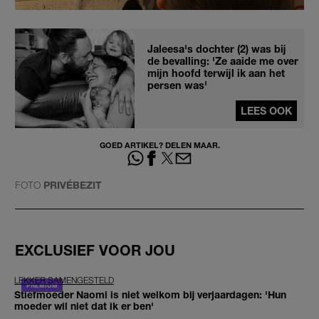
Jaleesa's dochter (2) was bij
de bevalling: 'Ze aaide me over
mijn hoofd terwijl ik aan het
persen was'
LEES OOK
GOED ARTIKEL? DELEN MAAR.
FOTO
PRIVÉBEZIT
EXCLUSIEF VOOR JOU
LEKKER SAMENGESTELD
Stiefmoeder Naomi is niet welkom bij verjaardagen: 'Hun
moeder wil niet dat ik er ben'