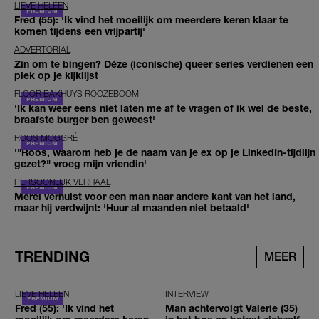
LIEVE HELEEN
Fred (55): 'Ik vind het moeilijk om meerdere keren klaar te
komen tijdens een vrijpartij'
ADVERTORIAL
Zin om te bingen? Déze (iconische) queer series verdienen een
plek op je kijklijst
FLOOR BAKHUYS ROOZEBOOM
'Ik kan weer eens niet laten me af te vragen of ik wel de beste,
braafste burger ben geweest'
ROOS MOGGRÉ
'"Roos, waarom heb je de naam van je ex op je LinkedIn-tijdlijn
gezet?" vroeg mijn vriendin'
PERSOONLIJK VERHAAL
Merel verhuist voor een man naar andere kant van het land,
maar hij verdwijnt: 'Huur al maanden niet betaald'
TRENDING
MEER
LIEVE HELEEN
INTERVIEW
Fred (55): 'Ik vind het
Man achtervolgt Valerie (35)