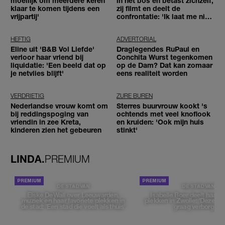
moeilijk om meerdere keren
in het bos en betast zichzelf,
klaar te komen tijdens een
zij filmt en deelt de
vrijpartij'
confrontatie: 'Ik laat me niet
tegenhouden'
HEFTIG
ADVERTORIAL
Eline uit 'B&B Vol Liefde'
Draglegendes RuPaul en
verloor haar vriend bij
Conchita Wurst tegenkomen
liquidatie: 'Een beeld dat op
op de Dam? Dat kan zomaar
je netvlies blijft'
eens realiteit worden
VERDRIETIG
ZURE BUREN
Nederlandse vrouw komt om
Sterres buurvrouw kookt 's
bij reddingspoging van
ochtends met veel knoflook
vriendin in zee Kreta,
en kruiden: 'Ook mijn huis
kinderen zien het gebeuren
stinkt'
LINDA.
PREMIUM
DE STAD VAN
DE STAD VAN
Elske DeWall over Leeuwarden,
Isabelle Boer deelt haar f
muziek en haar favoriete plekken in
plekken in Zwolle: 'Deze pl
de stad: 'Een stad die voelt als thuis'
graag verborgen'