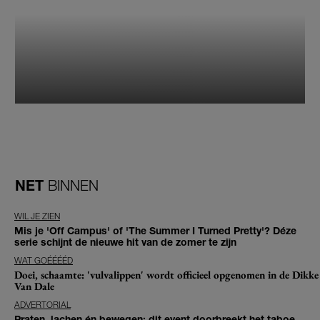
NET
BINNEN
WIL JE ZIEN
Mis je 'Off Campus' of 'The Summer I Turned Pretty'? Déze
serie schijnt de nieuwe hit van de zomer te zijn
WAT GOÉÉÉÉD
Doei, schaamte: 'vulvalippen' wordt officieel opgenomen in de Dikke
Van Dale
ADVERTORIAL
Praten, lachen én bewegen: dit event doorbreekt het taboe