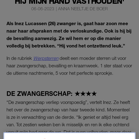
HIJ MIJN HAND VASTHOUDEN'
06-06-2023
|
ANNA NEELTJE DE BOER
Als Inez Lucassen (26) zwanger is, gaat haar zoon mee
naar haar afspraken met de verloskundige. Ook is hij bij
de bevalling aanwezig. Ze wil hem er op die manier
volledig bij betrekken. “
Hij vond het ontzettend leuk.”
In de rubriek
Werpsterren
deelt een moeder sterren uit voor
haar zwangerschap, bevalling en kraamweek. 1 ster staat voor
de ultieme nachtmerrie, 5 voor het perfecte sprookje.
DE ZWANGERSCHAP: ★★★★
“De zwangerschap verliep voorspoedig”, vertelt Inez. Ze heeft
het over de zwangerschap van haar tweede kind. Momenteel
is ze in verwachting van de derde. “Ik geniet er altijd heel erg
van. Tot zestien weken ben ik misselijk en ren ik elke ochtend
vanuit mijn bed naar de wc. Dat is even volhouden, maar daar