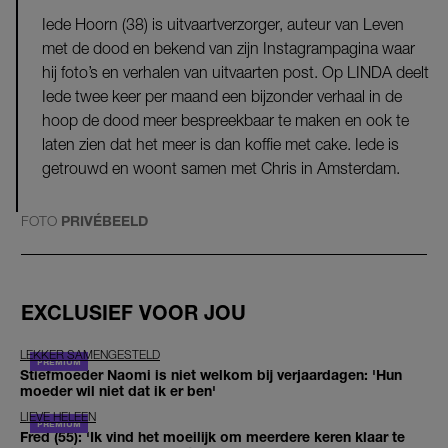
Iede Hoorn (38) is uitvaartverzorger, auteur van Leven
met de dood en bekend van zijn Instagrampagina waar
hij foto’s en verhalen van uitvaarten post. Op LINDA deelt
Iede twee keer per maand een bijzonder verhaal in de
hoop de dood meer bespreekbaar te maken en ook te
laten zien dat het meer is dan koffie met cake. Iede is
getrouwd en woont samen met Chris in Amsterdam.
FOTO
PRIVÉBEELD
EXCLUSIEF VOOR JOU
LEKKER SAMENGESTELD
Stiefmoeder Naomi is niet welkom bij verjaardagen: 'Hun
moeder wil niet dat ik er ben'
LIEVE HELEEN
Fred (55): 'Ik vind het moeilijk om meerdere keren klaar te