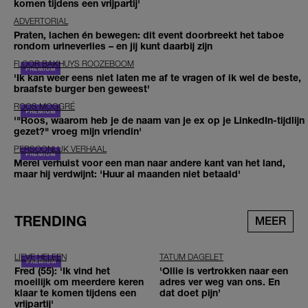
komen tijdens een vrijpartij'
ADVERTORIAL
Praten, lachen én bewegen: dit event doorbreekt het taboe
rondom urineverlies – en jij kunt daarbij zijn
FLOOR BAKHUYS ROOZEBOOM
'Ik kan weer eens niet laten me af te vragen of ik wel de beste,
braafste burger ben geweest'
ROOS MOGGRÉ
'"Roos, waarom heb je de naam van je ex op je LinkedIn-tijdlijn
gezet?" vroeg mijn vriendin'
PERSOONLIJK VERHAAL
Merel verhuist voor een man naar andere kant van het land,
maar hij verdwijnt: 'Huur al maanden niet betaald'
TRENDING
MEER
LIEVE HELEEN
TATUM DAGELET
Fred (55): 'Ik vind het
'Ollie is vertrokken naar een
moeilijk om meerdere keren
adres ver weg van ons. En
klaar te komen tijdens een
dat doet pijn’
vrijpartij'