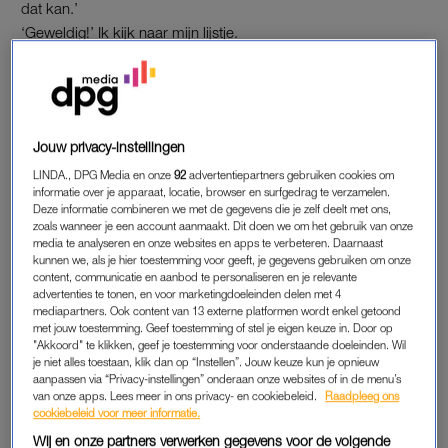
dat kan.’
‘Geweldig!’ Ik kijk naar mijn lijstje.
‘We gaan bij de ceremonie livemuziek doen, verzorgd door
vrienden. Voorganger hoef je niet te regelen, catering ook niet.
Het lijkt ons wel zo leuk om zelf taarten en cakes te bakken.
En o ja, we hebben ook een kleinzoon die in licht en geluid zit,
Jouw privacy-instellingen
dus die neemt dat bij de ceremonie voor zijn rekening.’
LINDA., DPG Media en onze
92
advertentiepartners gebruiken cookies om
informatie over je apparaat, locatie, browser en surfgedrag te verzamelen.
Deze informatie combineren we met de gegevens die je zelf deelt met ons,
PERSOONLIJK EN CREATIEF
zoals wanneer je een account aanmaakt. Dit doen we om het gebruik van onze
media te analyseren en onze websites en apps te verbeteren. Daarnaast
De overledene was vroeger tuinarchitect en hij heeft duidelijk
kunnen we, als je hier toestemming voor geeft, je gegevens gebruiken om onze
zijn creativiteit goed doorgegeven. Mijn glimlach wordt steeds
content, communicatie en aanbod te personaliseren en je relevante
breder. Een familie die het heft in eigen hand neemt en
een
advertenties te tonen, en voor marketingdoeleinden delen met 4
mediapartners. Ook content van 13 externe platformen wordt enkel getoond
afscheid persoonlijk
en creatief benadert; blijer maak je mij
met jouw toestemming. Geef toestemming of stel je eigen keuze in. Door op
niet.
"Akkoord" te klikken, geef je toestemming voor onderstaande doeleinden. Wil
je niet alles toestaan, klik dan op “Instellen”. Jouw keuze kun je opnieuw
aanpassen via “Privacy-instellingen” onderaan onze websites of in de menu’s
‘Rouwvervoer?’ Even denk ik dat ik dan toch iets heb
van onze apps. Lees meer in ons privacy- en cookiebeleid.
Raadpleeg ons
gevonden wat ik kan doen, maar nee. ‘We hebben een busje,’
cookiebeleid voor meer informatie.
zegt een van zijn kinderen. ‘Hij reed altijd rond in busjes, dus
Wij en onze partners verwerken gegevens voor de volgende