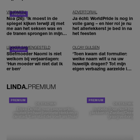
VRIJPARTIJ
ADVERTORIAL
Noa (26): 'Ik moest in de
Ja écht: WorldPride is nog in
spiegel kijken terwijl zij met
volle gang – en hier rol je nu
me aan het seksen was en
het allerlekkerst je bed in na
de tranen sprongen in mijn
het feesten
ogen'
LEKKER SAMENGESTELD
OLCAY GULSEN
Stiefmoeder Naomi is niet
'Toen kwam dat formulier:
welkom bij verjaardagen:
welke naam wilt u na uw
'Hun moeder wil niet dat ik
huwelijk dragen? Tot mijn
er ben'
eigen verbazing aarzelde ik
geen moment'
LINDA.
PREMIUM
DE STAD VAN
DE STAD VAN
Elske DeWall over Leeuwarden,
Isabelle Boer deelt haar f
muziek en haar favoriete plekken in
plekken in Zwolle: 'Deze pl
de stad: 'Een stad die voelt als thuis'
graag verborgen'