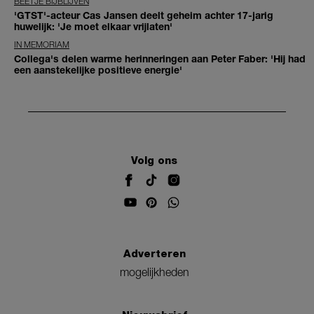
BEETJE BIJBLIJVEN
'GTST'-acteur Cas Jansen deelt geheim achter 17-jarig
huwelijk: 'Je moet elkaar vrijlaten'
IN MEMORIAM
Collega's delen warme herinneringen aan Peter Faber: 'Hij had
een aanstekelijke positieve energie'
Volg ons
Adverteren
mogelijkheden