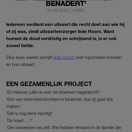
BENADERT'
31-03-2026
|
LINDA.
Iedereen verdient een uitvaart die recht doet aan wie hij
of zij was, vindt uitvaartverzorger Iede Hoorn. Want
hoewel de dood verdrietig en schrijnend is, is er ook
zoveel liefde.
Elke twee weken schrijft
Iede Hoorn
over bijzondere mensen
en hun uitvaart.
EEN GEZAMENLIJK PROJECT
‘En hebben jullie al over de bloemen nagedacht? ‘
‘Een van onze kleindochters is bloemist, dus zij gaat iets
maken.’
‘Dat is nog eens handig!’
‘De kaart …?’
‘Die ontwerpen we zelf. We hebben iemand in de familie die