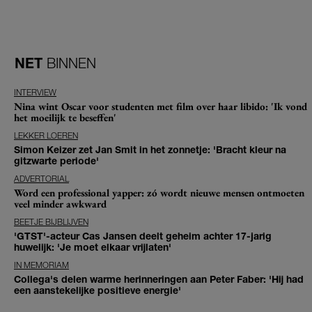
NET
BINNEN
INTERVIEW
Nina wint Oscar voor studenten met film over haar libido: 'Ik vond
het moeilijk te beseffen'
LEKKER LOEREN
Simon Keizer zet Jan Smit in het zonnetje: 'Bracht kleur na
gitzwarte periode'
ADVERTORIAL
Word een professional yapper: zó wordt nieuwe mensen ontmoeten
veel minder awkward
BEETJE BIJBLIJVEN
'GTST'-acteur Cas Jansen deelt geheim achter 17-jarig
huwelijk: 'Je moet elkaar vrijlaten'
IN MEMORIAM
Collega's delen warme herinneringen aan Peter Faber: 'Hij had
een aanstekelijke positieve energie'