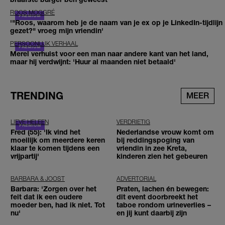
ROOS MOGGRÉ
'"Roos, waarom heb je de naam van je ex op je LinkedIn-tijdlijn
gezet?" vroeg mijn vriendin'
PERSOONLIJK VERHAAL
Merel verhuist voor een man naar andere kant van het land,
maar hij verdwijnt: 'Huur al maanden niet betaald'
TRENDING
MEER
LIEVE HELEEN
VERDRIETIG
Fred (55): 'Ik vind het
Nederlandse vrouw komt om
moeilijk om meerdere keren
bij reddingspoging van
klaar te komen tijdens een
vriendin in zee Kreta,
vrijpartij'
kinderen zien het gebeuren
BARBARA & JOOST
ADVERTORIAL
Barbara: 'Zorgen over het
Praten, lachen én bewegen:
feit dat ik een oudere
dit event doorbreekt het
moeder ben, had ik niet. Tot
taboe rondom urineverlies –
nu'
en jij kunt daarbij zijn