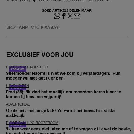
GOED ARTIKEL? DELEN MAAR.
BRON
ANP
FOTO
PIXABAY
EXCLUSIEF VOOR JOU
LEKKER SAMENGESTELD
Stiefmoeder Naomi is niet welkom bij verjaardagen: 'Hun
moeder wil niet dat ik er ben'
LIEVE HELEEN
Fred (55): 'Ik vind het moeilijk om meerdere keren klaar te
komen tijdens een vrijpartij'
ADVERTORIAL
Op de fiets met jonge kids? Zo wordt het ineens hartstikke
makkelijk
FLOOR BAKHUYS ROOZEBOOM
'Ik kan weer eens niet laten me af te vragen of ik wel de beste,
braafste burger ben geweest'