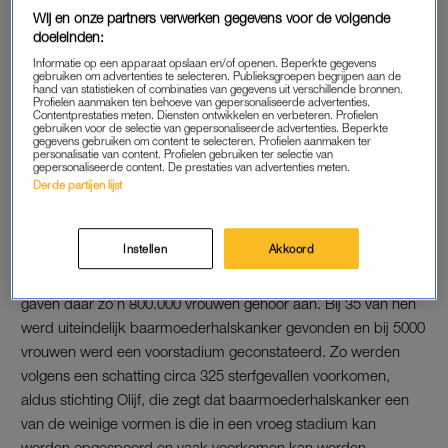
Wij en onze partners verwerken gegevens voor de volgende
200 vrouwen overlijden aan de gevolgen daarvan. Volgens het
doeleinden:
RIVM kunnen veel meer gevallen worden opgespoord als
Informatie op een apparaat opslaan en/of openen. Beperkte gegevens
vaker gehoor wordt geven aan de oproep.
gebruiken om advertenties te selecteren. Publieksgroepen begrijpen aan de
hand van statistieken of combinaties van gegevens uit verschillende bronnen.
Profielen aanmaken ten behoeve van gepersonaliseerde advertenties.
Lees ook
Contentprestaties meten. Diensten ontwikkelen en verbeteren. Profielen
gebruiken voor de selectie van gepersonaliseerde advertenties. Beperkte
Overlevingskans voor kankerpatiënten opnieuw licht
gegevens gebruiken om content te selecteren. Profielen aanmaken ter
personalisatie van content. Profielen gebruiken ter selectie van
toegenomen
gepersonaliseerde content. De prestaties van advertenties meten.
Derde partijen lijst
AANSPOREN
Instellen
Akkoord
Vrouwen tussen de 30 en 60 jaar wordt om de vijf jaar
gevraagd om een uitstrijkje te laten maken. De laatste keer
gaven daar zo’n 800.000 vrouwen gehoor aan. Bij 35 van hen
werd uiteindelijk baarmoederhalskanker gevonden en bij 5000
vrouwen werd een voorstadium geconstateerd. Zo werden
volgens een schatting circa 325 sterfgevallen voorkomen,
aldus stichting Olijf, die zegt dat baarmoederhalskanker een
van de weinige vormen is die in een vroeg stadium kan
worden opgespoord en vaak voorkomen kan worden.