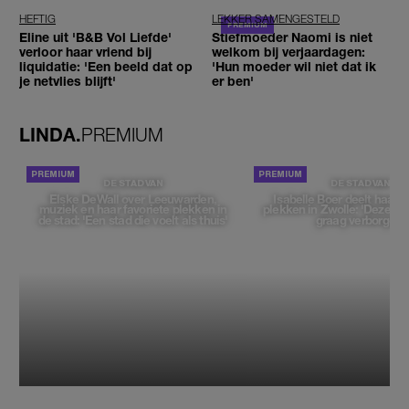
HEFTIG
LEKKER SAMENGESTELD
Eline uit 'B&B Vol Liefde'
Stiefmoeder Naomi is niet
verloor haar vriend bij
welkom bij verjaardagen:
liquidatie: 'Een beeld dat op
'Hun moeder wil niet dat ik
je netvlies blijft'
er ben'
LINDA.
PREMIUM
DE STAD VAN
DE STAD VAN
Elske DeWall over Leeuwarden,
Isabelle Boer deelt haar f
muziek en haar favoriete plekken in
plekken in Zwolle: 'Deze pl
de stad: 'Een stad die voelt als thuis'
graag verborgen'