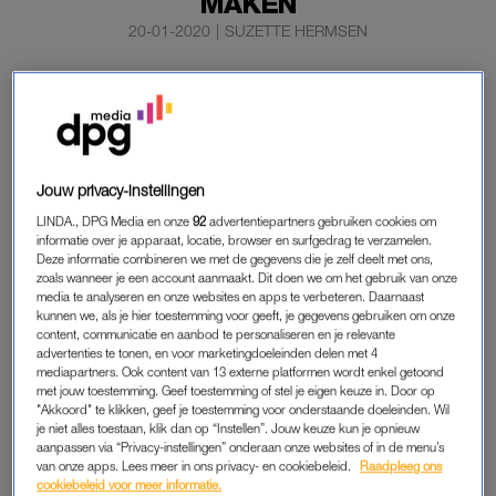
MAKEN
20-01-2020
|
SUZETTE HERMSEN
Het aantal vrouwen dat een uitstrijkje laat maken na
een oproep tot deelname aan het bevolkingsonderzoek,
stijgt niet meer.
Deden in het verleden nog zeven op de tien vrouwen mee aan
Jouw privacy-instellingen
dit onderzoek naar baarmoederhalskanker, zijn dat nu zes op
LINDA., DPG Media en onze
92
advertentiepartners gebruiken cookies om
de tien vrouwen.
informatie over je apparaat, locatie, browser en surfgedrag te verzamelen.
Deze informatie combineren we met de gegevens die je zelf deelt met ons,
zoals wanneer je een account aanmaakt. Dit doen we om het gebruik van onze
media te analyseren en onze websites en apps te verbeteren. Daarnaast
OVERLIJDEN
kunnen we, als je hier toestemming voor geeft, je gegevens gebruiken om onze
content, communicatie en aanbod te personaliseren en je relevante
Vooral vrouwen tussen de 35 en 50 jaar laten minder vaak een
advertenties te tonen, en voor marketingdoeleinden delen met 4
uitstrijkje maken. Dat meldt de stichting Olijf, een
mediapartners. Ook content van 13 externe platformen wordt enkel getoond
patiëntenorganisatie voor vrouwen met gynaecologische
met jouw toestemming. Geef toestemming of stel je eigen keuze in. Door op
"Akkoord" te klikken, geef je toestemming voor onderstaande doeleinden. Wil
kanker. De stichting baseert zich op cijfers van het RIVM.
je niet alles toestaan, klik dan op “Instellen”. Jouw keuze kun je opnieuw
aanpassen via “Privacy-instellingen” onderaan onze websites of in de menu’s
Jaarlijks krijgen 800 vrouwen in Nederland de diagnose
van onze apps. Lees meer in ons privacy- en cookiebeleid.
Raadpleeg ons
cookiebeleid voor meer informatie.
baarmoederhalskanker, blijkt uit diezelfde cijfers. Ongeveer