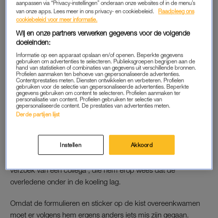
aanpassen via “Privacy-instellingen” onderaan onze websites of in de menu’s
het besef dat er mogelijk iets goed mis was gegaan. Volgens
van onze apps. Lees meer in ons privacy- en cookiebeleid.
Raadpleeg ons
de advocaat hebben ze zelfs de overgebleven kist geopend
cookiebeleid voor meer informatie.
en de persoon vergeleken met het fotomateriaal dat ze
Wij en onze partners verwerken gegevens voor de volgende
hadden voor de uitvaart die nog moest plaatsvinden. De
doeleinden:
conclusie was pijnlijk: de man in de kist was niet dezelfde
Informatie op een apparaat opslaan en/of openen. Beperkte gegevens
gebruiken om advertenties te selecteren. Publieksgroepen begrijpen aan de
persoon als op het bidprentje stond en in de
hand van statistieken of combinaties van gegevens uit verschillende bronnen.
Profielen aanmaken ten behoeve van gepersonaliseerde advertenties.
Powerpointpresentatie was te zien.
Contentprestaties meten. Diensten ontwikkelen en verbeteren. Profielen
gebruiken voor de selectie van gepersonaliseerde advertenties. Beperkte
gegevens gebruiken om content te selecteren. Profielen aanmaken ter
personalisatie van content. Profielen gebruiken ter selectie van
gepersonaliseerde content. De prestaties van advertenties meten.
ONTSLAG
Derde partijen lijst
Yarden erkent dat er een grote fout is gemaakt en besloot een
medewerker, – een zogeheten ovenist – op staande voet te
Instellen
Akkoord
ontslaan. Maar volgens de medewerker is hij niet de schuldige
van het drama. Hij zou de crematie hebben uitgevoerd ‘op
verzoek van een collega’, die hem erop wees dat de
overledene onder in de koeling lag.
Omdat de formulieren en sticker op de kist overeenkwamen
moet er volgens hem ergens anders iets mis zijn gegaan.