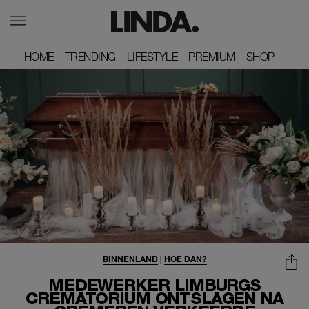
HOME
HOME
TRENDING
TRENDING
LIFESTYLE
LIFESTYLE
PREMIUM
PREMIUM
SHOP
SHOP
BINNENLAND
|
HOE DAN?
MEDEWERKER LIMBURGS
CREMATORIUM ONTSLAGEN NA