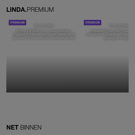
LINDA.
PREMIUM
DE STAD VAN
DE STAD VAN
Elske DeWall over Leeuwarden,
Isabelle Boer deelt haar f
muziek en haar favoriete plekken in
plekken in Zwolle: 'Deze pl
de stad: 'Een stad die voelt als thuis'
graag verborgen'
NET
BINNEN