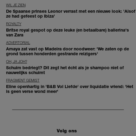
WIL JE ZIEN
De Spaanse prinses Leonor verrast met een nieuwe look: 'Alsof
ze had gefeest op Ibiza'
ROYALTY
Britse royal gespot op deze leuke (en betaalbare) ballerina's
van Zara
ADVERTORIAL
Amaya zat vast op Madeira door noodweer: 'We zaten op de
grond tussen honderden gestrande reizigers'
OH, JA JOH?
Schuim bedriegt? Dit zegt het écht als je shampoo niet of
nauwelijks schuimt
FRAGMENT GEMIST
Eline openhartig in 'B&B Vol Liefde' over liquidatie vriend: 'Het
is geen verse wond meer'
Volg ons