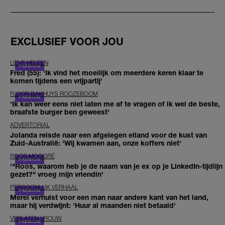
EXCLUSIEF VOOR JOU
LIEVE HELEEN
Fred (55): 'Ik vind het moeilijk om meerdere keren klaar te
komen tijdens een vrijpartij'
FLOOR BAKHUYS ROOZEBOOM
'Ik kan weer eens niet laten me af te vragen of ik wel de beste,
braafste burger ben geweest'
ADVERTORIAL
Jolanda reisde naar een afgelegen eiland voor de kust van
Zuid-Australië: 'Wij kwamen aan, onze koffers niet'
ROOS MOGGRÉ
'"Roos, waarom heb je de naam van je ex op je LinkedIn-tijdlijn
gezet?" vroeg mijn vriendin'
PERSOONLIJK VERHAAL
Merel verhuist voor een man naar andere kant van het land,
maar hij verdwijnt: 'Huur al maanden niet betaald'
VERLATEN VROUW