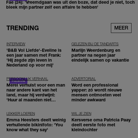
Fae (24): 'Vreemdgaan was uit den boze, dat deed je niet, toch
bleek mijn partner zelf een affaire te hebben'
TRENDING
MEER
INTERVIEW
GELEZEN BIJ DE TANDARTS
'B&B Vol Liefde'-Eveline is
Marlijn Weerdenburg en
een jaar samen met Frank:
partner na negen jaar
'Hij zegde zijn leven in
eindelijk samen op vakantie
Nederland op voor mij'
PERSOONLIJK VERHAAL
ADVERTORIAL
Merel verhuist voor een man
Word een professional
naar andere kant van het
yapper: zó wordt nieuwe
land, maar hij verdwijnt:
mensen ontmoeten veel
'Huur al maanden niet
minder awkward
betaald'
LEKKER LOEREN
WIL JE ZIEN
Emma Heesters deelt weinig
Kersverse oma Patricia Paay
verhullende bikinifoto: 'You
deelt eerste foto met
know what they say'
kleindochter