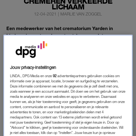
CREMEREN VERKEERDE
LICHAAM
12-04-2021
|
MARLIE VAN ZOGGEL
Een medewerker van het crematorium Yarden in
Limburg is op staande voet ontslagen, nadat een man
per ongeluk twee dagen te vroeg werd gecremeerd.
“Onze ergste nachtmerrie kwam uit”, zegt de advocaat van de
uitvaartorganisatie in een reactie tegen
De Limburger
.
Jouw privacy-instellingen
LINDA., DPG Media en onze
92
advertentiepartners gebruiken cookies om
OVERGEBLEVEN KIST
informatie over je apparaat, locatie, browser en surfgedrag te verzamelen.
Deze informatie combineren we met de gegevens die je zelf deelt met ons,
Het incident gebeurde afgelopen januari. De fout kwam aan
zoals wanneer je een account aanmaakt. Dit doen we om het gebruik van onze
media te analyseren en onze websites en apps te verbeteren. Daarnaast
het licht toen een medewerker het lichaam van een overleden
kunnen we, als je hier toestemming voor geeft, je gegevens gebruiken om onze
persoon in de koeling zag liggen, die eigenlijk die ochtend
content, communicatie en aanbod te personaliseren en je relevante
gecremeerd had moeten worden.
advertenties te tonen, en voor marketingdoeleinden delen met 4
mediapartners. Ook content van 13 externe platformen wordt enkel getoond
met jouw toestemming. Geef toestemming of stel je eigen keuze in. Door op
Toen ze op onderzoek uitging ontdekte ze dat het lichaam van
"Akkoord" te klikken, geef je toestemming voor onderstaande doeleinden. Wil
een andere persoon uit de koeling was verdwenen. Zo kwam
je niet alles toestaan, klik dan op “Instellen”. Jouw keuze kun je opnieuw