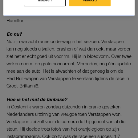
hele race aan de leiding, winst). Hij is de 25ste coureur in de
geschiedenis die dat heeft bereikt, naast onder anderen Lewis
Hamilton.
En nu?
Nu zijn we acht races onderweg in het seizoen. Verstappen
kan nog steeds uitvallen, crashen of wat dan ook, maar verder
ziet het er echt goed uit voor ‘m. Hij is in bloedvorm. Over twee
weken neemt de grote concurrent, Mercedes, nog één update
mee aan de auto. Het is afwachten of dat genoeg is om de
Red Bull-wagen van Verstappen te verslaan tijdens de race in
Groot-Brittannië.
Hoe is het met de fanbase?
In Oostenrijk waren zondag duizenden in oranje gestoken
Nederlanders uitzinnig van vreugde toen Verstappen won.
Verstappen zei zelf voor de camera dat hij genoot van al die
steun. Hij deelde trots foto’s van het oranjelegioen op zijn
Instagrampagina. Ook op tv was de race een succes: 1,7