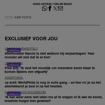
GOED ARTIKEL? DELEN MAAR.
FOTO
ANP FOTO
EXCLUSIEF VOOR JOU
LEKKER SAMENGESTELD
Stiefmoeder Naomi is niet welkom bij verjaardagen: 'Hun
moeder wil niet dat ik er ben'
LIEVE HELEEN
Fred (55): 'Ik vind het moeilijk om meerdere keren klaar te
komen tijdens een vrijpartij'
ADVERTORIAL
Ja écht: WorldPride is nog in volle gang – en hier rol je nu het
allerlekkerst je bed in na het feesten
FLOOR BAKHUYS ROOZEBOOM
'Ik kan weer eens niet laten me af te vragen of ik wel de beste,
braafste burger ben geweest'