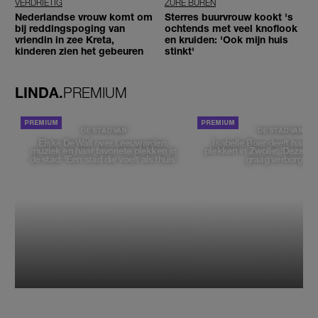
VERDRIETIG
ZURE BUREN
Nederlandse vrouw komt om
Sterres buurvrouw kookt 's
bij reddingspoging van
ochtends met veel knoflook
vriendin in zee Kreta,
en kruiden: 'Ook mijn huis
kinderen zien het gebeuren
stinkt'
LINDA.
PREMIUM
DE STAD VAN
DE STAD VAN
Elske DeWall over Leeuwarden,
Isabelle Boer deelt haar f
muziek en haar favoriete plekken in
plekken in Zwolle: 'Deze pl
de stad: 'Een stad die voelt als thuis'
graag verborgen'