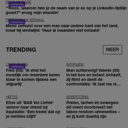
ROOS MOGGRÉ
'"Roos, waarom heb je de naam van je ex op je LinkedIn-tijdlijn
gezet?" vroeg mijn vriendin'
PERSOONLIJK VERHAAL
Merel verhuist voor een man naar andere kant van het land,
maar hij verdwijnt: 'Huur al maanden niet betaald'
TRENDING
MEER
LIEVE HELEEN
INTERVIEW
Fred (55): 'Ik vind het
Man achtervolgt Valerie (35)
moeilijk om meerdere keren
in het bos en betast zichzelf,
klaar te komen tijdens een
zij filmt en deelt de
vrijpartij'
confrontatie: 'Ik laat me niet
tegenhouden'
HEFTIG
ADVERTORIAL
Eline uit 'B&B Vol Liefde'
Praten, lachen én bewegen:
verloor haar vriend bij
dit event doorbreekt het
liquidatie: 'Een beeld dat op
taboe rondom urineverlies –
je netvlies blijft'
en jij kunt daarbij zijn