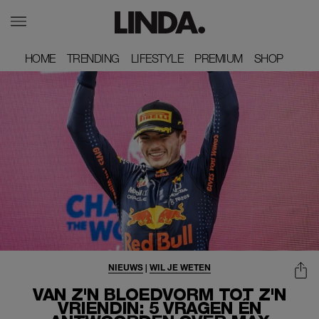
HOME
HOME
TRENDING
TRENDING
LIFESTYLE
LIFESTYLE
PREMIUM
PREMIUM
SHOP
SHOP
NIEUWS
|
WIL JE WETEN
VAN Z'N BLOEDVORM TOT Z'N
VRIENDIN: 5 VRAGEN ÉN