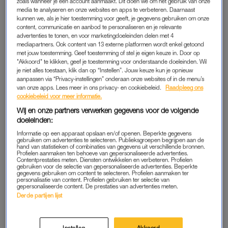
zoals wanneer je een account aanmaakt. Dit doen we om het gebruik van onze
dus dat Max koos voor de racerij. Hij debuteerde al op zijn
media te analyseren en onze websites en apps te verbeteren. Daarnaast
kunnen we, als je hier toestemming voor geeft, je gegevens gebruiken om onze
zeventiende en is nu 23 jaar. Hij woont in Monaco en model
content, communicatie en aanbod te personaliseren en je relevante
Kelly Piquet
(dochter van drievoudig wereldkampioen Nelson
advertenties te tonen, en voor marketingdoeleinden delen met 4
mediapartners. Ook content van 13 externe platformen wordt enkel getoond
Piquet) is zijn bloedmooie vriendin.
met jouw toestemming. Geef toestemming of stel je eigen keuze in. Door op
"Akkoord" te klikken, geef je toestemming voor onderstaande doeleinden. Wil
Hoe goed doet Max Verstappen het in de Formule 1?
je niet alles toestaan, klik dan op “Instellen”. Jouw keuze kun je opnieuw
aanpassen via “Privacy-instellingen” onderaan onze websites of in de menu’s
Super goed. Verstappen is pas 23 jaar en maakt de belofte
van onze apps. Lees meer in ons privacy- en cookiebeleid.
Raadpleeg ons
van mega getalenteerd racemonster meer dan waar. De
cookiebeleid voor meer informatie.
afgelopen drie Grand Prix won de Nederlander op rij. Op dit
Wij en onze partners verwerken gegevens voor de volgende
moment gaat hij in het klassement aan kop. Hij heeft 32
doeleinden:
punten meer dan de nummer twee. Dat is Lewis Hamilton, de
Informatie op een apparaat opslaan en/of openen. Beperkte gegevens
gebruiken om advertenties te selecteren. Publieksgroepen begrijpen aan de
man die al zeven keer eerder wereldkampioen werd.
hand van statistieken of combinaties van gegevens uit verschillende bronnen.
Profielen aanmaken ten behoeve van gepersonaliseerde advertenties.
Contentprestaties meten. Diensten ontwikkelen en verbeteren. Profielen
Hoe ging het zondag?
gebruiken voor de selectie van gepersonaliseerde advertenties. Beperkte
gegevens gebruiken om content te selecteren. Profielen aanmaken ter
Indrukwekkend goed. Verstappen won niet zomaar, maar met
personalisatie van content. Profielen gebruiken ter selectie van
gepersonaliseerde content. De prestaties van advertenties meten.
overmacht. Kenners zeggen dat hij in een flow zit waardoor hij
Derde partijen lijst
record op record aan het verpulveren is. Zonder enige
bedreiging reed Verstappen in Oostenrijk naar de finish. Hij
scoorde zijn eerste Grand Slam (pole-position, snelste ronde,
Instellen
Akkoord