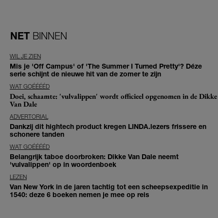
NET
BINNEN
WIL JE ZIEN
Mis je 'Off Campus' of 'The Summer I Turned Pretty'? Déze
serie schijnt de nieuwe hit van de zomer te zijn
WAT GOÉÉÉÉD
Doei, schaamte: 'vulvalippen' wordt officieel opgenomen in de Dikke
Van Dale
ADVERTORIAL
Dankzij dit hightech product kregen LINDA.lezers frissere en
schonere tanden
WAT GOÉÉÉÉD
Belangrijk taboe doorbroken: Dikke Van Dale neemt
'vulvalippen' op in woordenboek
LEZEN
Van New York in de jaren tachtig tot een scheepsexpeditie in
1540: deze 6 boeken nemen je mee op reis