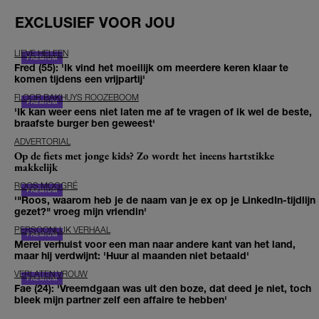
EXCLUSIEF VOOR JOU
LIEVE HELEEN
Fred (55): 'Ik vind het moeilijk om meerdere keren klaar te
komen tijdens een vrijpartij'
FLOOR BAKHUYS ROOZEBOOM
'Ik kan weer eens niet laten me af te vragen of ik wel de beste,
braafste burger ben geweest'
ADVERTORIAL
Op de fiets met jonge kids? Zo wordt het ineens hartstikke
makkelijk
ROOS MOGGRÉ
'"Roos, waarom heb je de naam van je ex op je LinkedIn-tijdlijn
gezet?" vroeg mijn vriendin'
PERSOONLIJK VERHAAL
Merel verhuist voor een man naar andere kant van het land,
maar hij verdwijnt: 'Huur al maanden niet betaald'
VERLATEN VROUW
Fae (24): 'Vreemdgaan was uit den boze, dat deed je niet, toch
bleek mijn partner zelf een affaire te hebben'