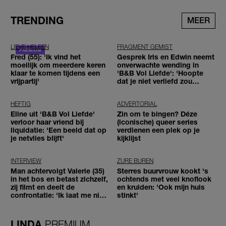
TRENDING
MEER
LIEVE HELEEN
FRAGMENT GEMIST
Fred (55): 'Ik vind het
Gesprek Iris en Edwin neemt
moeilijk om meerdere keren
onverwachte wending in
klaar te komen tijdens een
'B&B Vol Liefde': 'Hoopte
vrijpartij'
dat je niet verliefd zou
worden'
HEFTIG
ADVERTORIAL
Eline uit 'B&B Vol Liefde'
Zin om te bingen? Déze
verloor haar vriend bij
(iconische) queer series
liquidatie: 'Een beeld dat op
verdienen een plek op je
je netvlies blijft'
kijklijst
INTERVIEW
ZURE BUREN
Man achtervolgt Valerie (35)
Sterres buurvrouw kookt 's
in het bos en betast zichzelf,
ochtends met veel knoflook
zij filmt en deelt de
en kruiden: 'Ook mijn huis
confrontatie: 'Ik laat me niet
stinkt'
tegenhouden'
LINDA.
PREMIUM