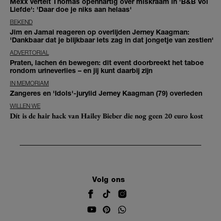
Mexx vertelt Thomas openhartig over miskraam in 'B&B Vol
Liefde': 'Daar doe je niks aan helaas'
BEKEND
Jim en Jamai reageren op overlijden Jerney Kaagman:
'Dankbaar dat je blijkbaar iets zag in dat jongetje van zestien'
ADVERTORIAL
Praten, lachen én bewegen: dit event doorbreekt het taboe
rondom urineverlies – en jij kunt daarbij zijn
IN MEMORIAM
Zangeres en 'Idols'-jurylid Jerney Kaagman (79) overleden
WILLEN WE
Dít is de hair hack van Hailey Bieber die nog geen 20 euro kost
Volg ons