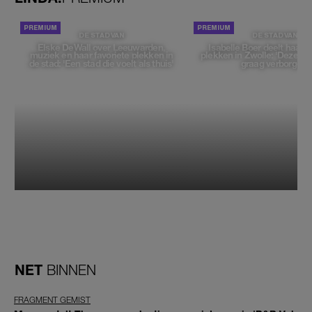
DE STAD VAN
DE STAD VAN
Elske DeWall over Leeuwarden,
Isabelle Boer deelt haar f
muziek en haar favoriete plekken in
plekken in Zwolle: 'Deze pl
de stad: 'Een stad die voelt als thuis'
graag verborgen'
NET
BINNEN
FRAGMENT GEMIST