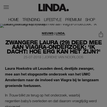
HOME
HOME
TRENDING
TRENDING
LIFESTYLE
LIFESTYLE
PREMIUM
PREMIUM
SHOP
SHOP
NIEUWS
|
LINDA.
ZWANGERE LAURA (29) DEED MEE
AAN VIAGRA-ONDERZOEK: 'IK
DACHT: HOE ERG KAN HET ZIJN?'
25-07-2018
|
JORIEKE VAN NOORLOOS
Laura Hoekstra uit Leusden deed, destijds zwanger,
mee aan het stopgezette onderzoek van het UMC
Amsterdam naar de invloed van Viagra bij te langzaam
groeiende foetussen.
In
Trouw
blikt ze terug op het onderzoek, waarbij
negentien baby’s overleden en dat daarom vroegtijdig werd
stopgezet.