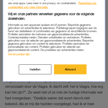
was’.
van onze apps. Lees meer in ons privacy- en cookiebeleid.
Raadpleeg ons
cookiebeleid voor meer informatie.
Wij en onze partners verwerken gegevens voor de volgende
STERFGEVALLEN
doeleinden:
Laura’s baby werd uiteindelijk niet te vroeg geboren. Ze was
Informatie op een apparaat opslaan en/of openen. Beperkte gegevens
gebruiken om advertenties te selecteren. Publieksgroepen begrijpen aan de
ervan overtuigd dat het kwam door de Viagra die ze had
hand van statistieken of combinaties van gegevens uit verschillende bronnen.
geslikt. Totdat ze door de gynaecoloog werd gebeld: “Die
Profielen aanmaken ten behoeve van gepersonaliseerde advertenties.
Contentprestaties meten. Diensten ontwikkelen en verbeteren. Profielen
vertelde me dat ik al die tijd placebotabletten had geslikt, en
gebruiken voor de selectie van gepersonaliseerde advertenties. Beperkte
gegevens gebruiken om content te selecteren. Profielen aanmaken ter
dat het onderzoek werd stopgezet omdat er onder de Viagra-
personalisatie van content. Profielen gebruiken ter selectie van
gepersonaliseerde content. De prestaties van advertenties meten.
groep meer sterfgevallen waren.”
Derde partijen lijst
‘HOE ERG KAN HET ZIJN?’
Instellen
Akkoord
“Ik was behoorlijk geschrokken toen ik hoorde dat er
longaandoeningen en mogelijk zelfs sterfgevallen waren
veroorzaakt door de Viagra. Ik dacht zelf: het is Viagra, hoe erg
kan het zijn?”. Ze weet niet of ze met de huidige informatie wel
had meegedaan. “Destijds waren dat soort risico’s niet
bekend. Als ze mij die hadden voorgelegd, had ik er heel