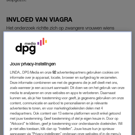
INVLOED VAN VIAGRA
Het onderzoek richtte zich op zwangere vrouwen wiens
ongeboren kind al in een vroegtijdig stadium van de
zwangerschap ernstige groeiproblemen en een slechte
prognose had. Gekeken werd of door het toedienen van het
middel sildenafil, beter bekend als Viagra, de placenta sneller
zou groeien. Dit zou namelijk de groei van de baby kunnen
Jouw privacy-instellingen
stimuleren.
LINDA., DPG Media en onze
92
advertentiepartners gebruiken cookies om
informatie over je apparaat, locatie, browser en surfgedrag te verzamelen.
Deze informatie combineren we met de gegevens die je zelf deelt met ons,
zoals wanneer je een account aanmaakt. Dit doen we om het gebruik van onze
LAURA DURFDE HET AAN
media te analyseren en onze websites en apps te verbeteren. Daarnaast
kunnen we, als je hier toestemming voor geeft, je gegevens gebruiken om onze
Aan het onderzoek deden 180 vrouwen mee. Omdat de
content, communicatie en aanbod te personaliseren en je relevante
resultaten tot dan toe goed waren, en er geen sprake zou zijn
advertenties te tonen, en voor marketingdoeleinden delen met 4
van ernstige bijwerkingen, durfden Hoekstra en haar man het
mediapartners. Ook content van 13 externe platformen wordt enkel getoond
met jouw toestemming. Geef toestemming of stel je eigen keuze in. Door op
aan om mee te doen. Ze tekenden een contract, waarin stond
"Akkoord" te klikken, geef je toestemming voor onderstaande doeleinden. Wil
dat de uitkomst van het onderzoek ‘niet gegarandeerd goed
je niet alles toestaan, klik dan op “Instellen”. Jouw keuze kun je opnieuw
aanpassen via “Privacy-instellingen” onderaan onze websites of in de menu’s