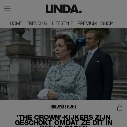
HOME
HOME
TRENDING
TRENDING
LIFESTYLE
LIFESTYLE
PREMIUM
PREMIUM
SHOP
SHOP
NIEUWS
|
HUH?
'THE CROWN'-KIJKERS ZIJN
GESCHOKT OMDAT ZE DÍT IN