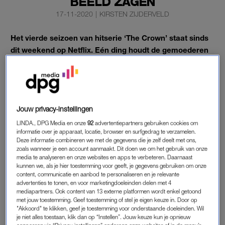
BEELD ZAGEN
17-11-2020
|
KIRSTEN ZIJDERVELD
Het vierde seizoen van hitserie ‘The Crown’ staat sinds
dit weekend op Netflix. Eén ding houdt de gemoederen
flink bezig.
Spoiler alert: in dit artikel wordt iets genoemd dat in aflevering
drie te zien is, dus lees vooral niet verder als je dit nog niet wilt
weten.
Jouw privacy-instellingen
LINDA., DPG Media en onze
92
advertentiepartners gebruiken cookies om
Lees ook
informatie over je apparaat, locatie, browser en surfgedrag te verzamelen.
Prinses Diana-actrice ‘The Crown’ onderkoeld na opname
Deze informatie combineren we met de gegevens die je zelf deelt met ons,
zoals wanneer je een account aanmaakt. Dit doen we om het gebruik van onze
zwembadscène
media te analyseren en onze websites en apps te verbeteren. Daarnaast
kunnen we, als je hier toestemming voor geeft, je gegevens gebruiken om onze
content, communicatie en aanbod te personaliseren en je relevante
advertenties te tonen, en voor marketingdoeleinden delen met 4
THE CROWN
mediapartners. Ook content van 13 externe platformen wordt enkel getoond
Oké, waar we het over hebben is een muis (of is het een rat?).
met jouw toestemming. Geef toestemming of stel je eigen keuze in. Door op
"Akkoord" te klikken, geef je toestemming voor onderstaande doeleinden. Wil
Deze is al aan het begin van de derde aflevering van
seizoen
je niet alles toestaan, klik dan op “Instellen”. Jouw keuze kun je opnieuw
vier
te zien. Vanaf minuut 1:16 – tijdens een scène met The