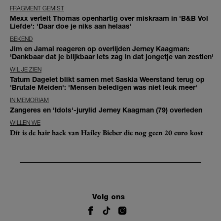
FRAGMENT GEMIST
Mexx vertelt Thomas openhartig over miskraam in 'B&B Vol
Liefde': 'Daar doe je niks aan helaas'
BEKEND
Jim en Jamai reageren op overlijden Jerney Kaagman:
'Dankbaar dat je blijkbaar iets zag in dat jongetje van zestien'
WIL JE ZIEN
Tatum Dagelet blikt samen met Saskia Weerstand terug op
'Brutale Meiden': 'Mensen beledigen was niet leuk meer'
IN MEMORIAM
Zangeres en 'Idols'-jurylid Jerney Kaagman (79) overleden
WILLEN WE
Dít is de hair hack van Hailey Bieber die nog geen 20 euro kost
Volg ons