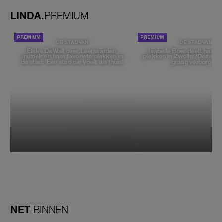
LINDA.
PREMIUM
DE STAD VAN
DE STAD VAN
Elske DeWall over Leeuwarden,
Isabelle Boer deelt haar f
muziek en haar favoriete plekken in
plekken in Zwolle: 'Deze pl
de stad: 'Een stad die voelt als thuis'
graag verborgen'
NET
BINNEN