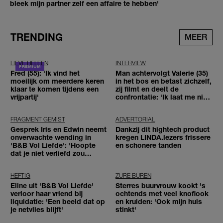
bleek mijn partner zelf een affaire te hebben'
TRENDING
MEER
LIEVE HELEEN
INTERVIEW
Fred (55): 'Ik vind het
Man achtervolgt Valerie (35)
moeilijk om meerdere keren
in het bos en betast zichzelf,
klaar te komen tijdens een
zij filmt en deelt de
vrijpartij'
confrontatie: 'Ik laat me niet
tegenhouden'
FRAGMENT GEMIST
ADVERTORIAL
Gesprek Iris en Edwin neemt
Dankzij dit hightech product
onverwachte wending in
kregen LINDA.lezers frissere
'B&B Vol Liefde': 'Hoopte
en schonere tanden
dat je niet verliefd zou
worden'
HEFTIG
ZURE BUREN
Eline uit 'B&B Vol Liefde'
Sterres buurvrouw kookt 's
verloor haar vriend bij
ochtends met veel knoflook
liquidatie: 'Een beeld dat op
en kruiden: 'Ook mijn huis
je netvlies blijft'
stinkt'