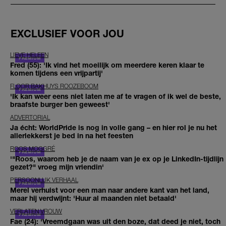
EXCLUSIEF VOOR JOU
LIEVE HELEEN
Fred (55): 'Ik vind het moeilijk om meerdere keren klaar te
komen tijdens een vrijpartij'
FLOOR BAKHUYS ROOZEBOOM
'Ik kan weer eens niet laten me af te vragen of ik wel de beste,
braafste burger ben geweest'
ADVERTORIAL
Ja écht: WorldPride is nog in volle gang – en hier rol je nu het
allerlekkerst je bed in na het feesten
ROOS MOGGRÉ
'"Roos, waarom heb je de naam van je ex op je LinkedIn-tijdlijn
gezet?" vroeg mijn vriendin'
PERSOONLIJK VERHAAL
Merel verhuist voor een man naar andere kant van het land,
maar hij verdwijnt: 'Huur al maanden niet betaald'
VERLATEN VROUW
Fae (24): 'Vreemdgaan was uit den boze, dat deed je niet, toch