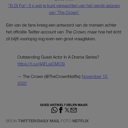
‘To Di For’: 5 x wat je kunt verwachten van het vierde seizoen
van ‘The Crown’
Eén van de fans kreeg een antwoord van de mensen achter
het officiële Twitter-account van
The Crown
, maar hoe het écht
zit blijft voorlopig nog even een groot vraagteken.
Outstanding Guest Actor In A Drama Series?
https://t.co/4AFLwCMCSi
— The Crown (@TheCrownNetflix)
November 15,
2020
GOED ARTIKEL? DELEN MAAR.
BRON
TWITTER/DAILY MAIL
FOTO
NETFLIX