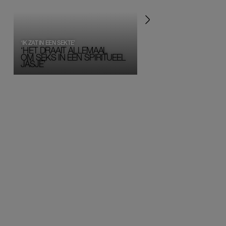
‘IK ZAT IN EEN SEKTE’
‘HET DRAAIT ALLEMAAL
OM SEKS IN EEN SPIRITUEEL 
JASJE’