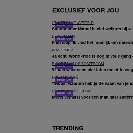
EXCLUSIEF VOOR JOU
LEKKER SAMENGESTELD
Stiefmoeder Naomi is niet welkom bij ver
LIEVE HELEEN
Fred (55): 'Ik vind het moeilijk om meerde
ADVERTORIAL
Ja écht: WorldPride is nog in volle gang –
FLOOR BAKHUYS ROOZEBOOM
'Ik kan weer eens niet laten me af te vr
ROOS MOGGRÉ
'"Roos, waarom heb je de naam van je ex 
PERSOONLIJK VERHAAL
Merel verhuist voor een man naar andere 
TRENDING