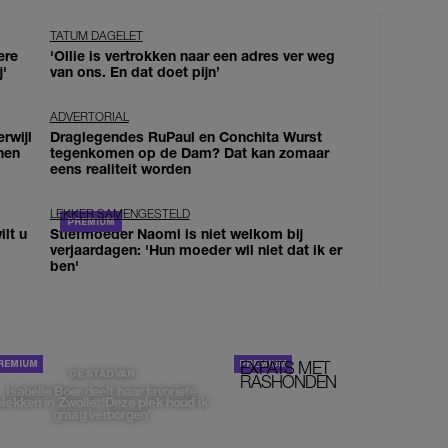
TATUM DAGELET
ere
'Ollie is vertrokken naar een adres ver weg
j'
van ons. En dat doet pijn’
ADVERTORIAL
erwijl
Draglegendes RuPaul en Conchita Wurst
nen
tegenkomen op de Dam? Dat kan zomaar
eens realiteit worden
LEKKER SAMENGESTELD
lt u
Stiefmoeder Naomi is niet welkom bij
verjaardagen: 'Hun moeder wil niet dat ik er
ben'
EXPATS MET
STOM!
DE STAD VAN
RASHONDEN
Isabelle Boer deelt haar favoriete
plekken in Zwolle: 'Deze plek houd ik
graag verborgen'