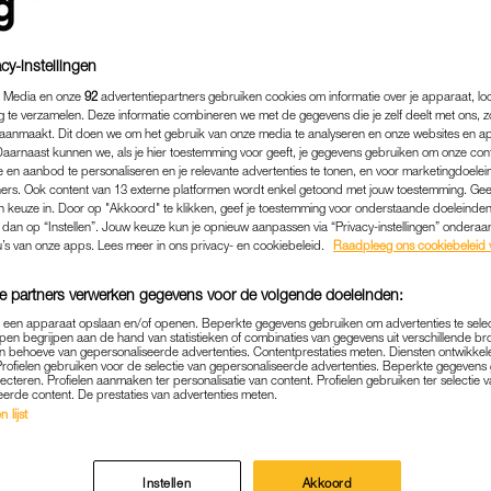
cy-instellingen
 Media en onze
92
advertentiepartners gebruiken cookies om informatie over je apparaat, lo
g te verzamelen. Deze informatie combineren we met de gegevens die je zelf deelt met ons, z
aanmaakt. Dit doen we om het gebruik van onze media te analyseren en onze websites en a
Daarnaast kunnen we, als je hier toestemming voor geeft, je gegevens gebruiken om onze con
 en aanbod te personaliseren en je relevante advertenties te tonen, en voor marketingdoele
ers. Ook content van 13 externe platformen wordt enkel getoond met jouw toestemming. Ge
gen keuze in. Door op "Akkoord" te klikken, geef je toestemming voor onderstaande doeleinden. 
k dan op “Instellen”. Jouw keuze kun je opnieuw aanpassen via “Privacy-instellingen” ondera
u’s van onze apps. Lees meer in ons privacy- en cookiebeleid.
Raadpleeg ons cookiebeleid 
NIEUWS
|
NIEUWS
e partners verwerken gegevens voor de volgende doeleinden:
 DEMONSTRATIES IN AME
p een apparaat opslaan en/of openen. Beperkte gegevens gebruiken om advertenties te sele
pen begrijpen aan de hand van statistieken of combinaties van gegevens uit verschillende br
N TEGEN SCHRAPPEN FE
 behoeve van gepersonaliseerde advertenties. Contentprestaties meten. Diensten ontwikkel
Profielen gebruiken voor de selectie van gepersonaliseerde advertenties. Beperkte gegeven
lecteren. Profielen aanmaken ter personalisatie van content. Profielen gebruiken ter selectie 
ABORTUSRECHT
eerde content. De prestaties van advertenties meten.
 lijst
25-06-2022
|
ROY HEETHAAR
atsen is in de VS gedemonstreerd tegen
het schrapp
Instellen
Akkoord