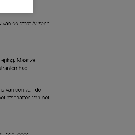
van de staat Arizona
dieping. Maar ze
stranten had
is van een van de
het afschaffen van het
n tocht door