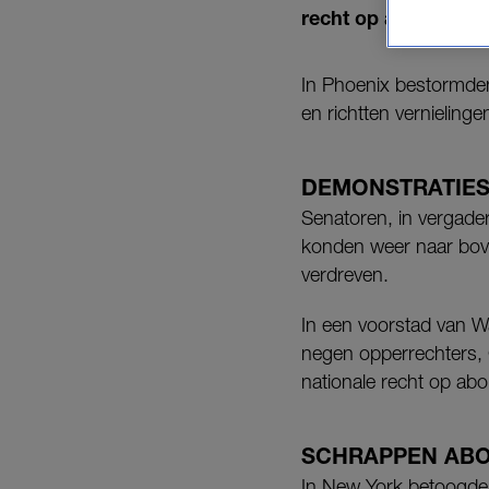
recht op abortus do
In Phoenix bestormde
en richtten vernielinge
DEMONSTRATIE
Senatoren, in vergader
konden weer naar bove
verdreven.
In een voorstad van W
negen opperrechters, C
nationale recht op abor
SCHRAPPEN AB
In New York betoogden