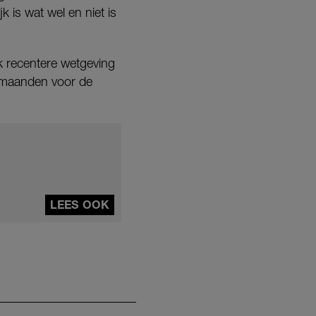
k is wat wel en niet is
ok recentere wetgeving
r maanden voor de
LEES OOK