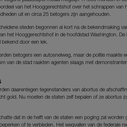
ordeel van het Hooggerechtshof over het schrappen van h
dheden uit en circa 25 betogers zijn aangehouden.
cheidene steden begonnen al kort na de bekendmaking van
van het Hooggerechtshof in de hoofdstad Washington. De 
jd bekend door een lek.
erden betogers een autosnelweg, maar de politie maakte e
rum van de stad raakten agenten slaags met demonstrante
S
erden daarentegen tegenstanders van abortus de afschaffin
cht gold. Nu moeten de staten zelf bepalen of ze abortus 
chatte dat in de helft van de staten een poging zal worden
beperken of te verbieden. Het wegvallen van de federale reg