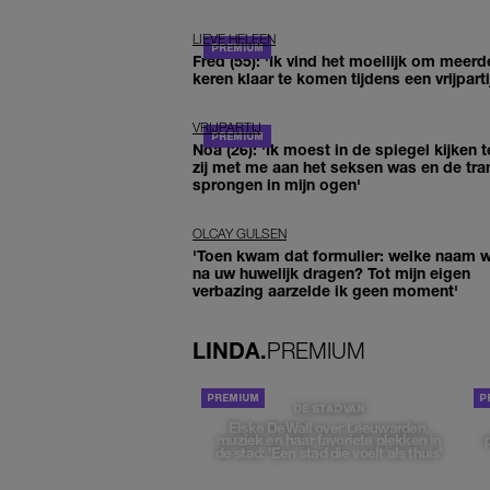
LIEVE HELEEN
Fred (55): 'Ik vind het moeilijk om meerd
keren klaar te komen tijdens een vrijparti
VRIJPARTIJ
Noa (26): 'Ik moest in de spiegel kijken t
zij met me aan het seksen was en de tra
sprongen in mijn ogen'
OLCAY GULSEN
'Toen kwam dat formulier: welke naam wi
na uw huwelijk dragen? Tot mijn eigen
verbazing aarzelde ik geen moment'
LINDA.
PREMIUM
DE STAD VAN
Elske DeWall over Leeuwarden,
muziek en haar favoriete plekken in
de stad: 'Een stad die voelt als thuis'