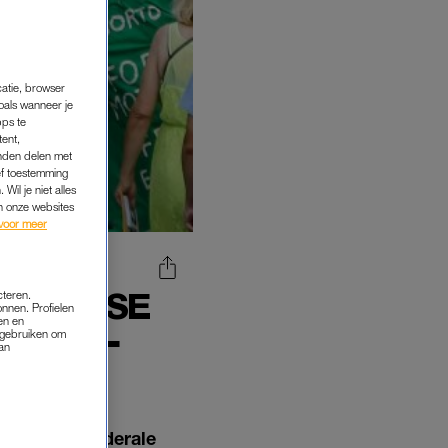
catie, browser
oals wanneer je
pps te
tent,
inden delen met
ef toestemming
Wil je niet alles
an onze websites
voor meer
RIKAANSE
cteren.
onnen. Profielen
DERAAL
en en
s gebruiken om
van
en
van het federale