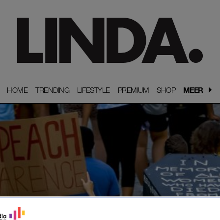
HOME
HOME
TRENDING
TRENDING
LIFESTYLE
LIFESTYLE
PREMIUM
PREMIUM
SHOP
SHOP
MEER