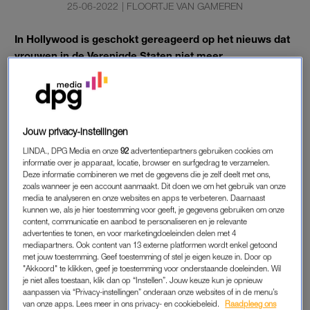
25-06-2022
|
FLOORTJE VAN GAMEREN
In Hollywood is geschokt gereageerd op het nieuws dat
vrouwen in de Verenigde Staten niet meer
grondwettelijk het recht hebben op een abortus.
Het Amerikaanse Hooggerechtshof heeft de uitspraak in de
zaak Roe vs Wade verworpen, waardoor vrouwen in de VS in
Jouw privacy-instellingen
1973 het recht op abortus kregen.
LINDA., DPG Media en onze
92
advertentiepartners gebruiken cookies om
informatie over je apparaat, locatie, browser en surfgedrag te verzamelen.
Deze informatie combineren we met de gegevens die je zelf deelt met ons,
zoals wanneer je een account aanmaakt. Dit doen we om het gebruik van onze
ABORTUS
media te analyseren en onze websites en apps te verbeteren. Daarnaast
kunnen we, als je hier toestemming voor geeft, je gegevens gebruiken om onze
“Niemand, niet de regering, niet de politiek en niet het
content, communicatie en aanbod te personaliseren en je relevante
Hooggerechtshof zou de toegang tot abortus,
advertenties te tonen, en voor marketingdoeleinden delen met 4
geboortebeperking en voorbehoedsmiddelen moeten
mediapartners. Ook content van 13 externe platformen wordt enkel getoond
met jouw toestemming. Geef toestemming of stel je eigen keuze in. Door op
beperken. Mensen moeten de VRIJHEID hebben om te
"Akkoord" te klikken, geef je toestemming voor onderstaande doeleinden. Wil
kiezen”, schrijft de band Pearl Jam.
je niet alles toestaan, klik dan op “Instellen”. Jouw keuze kun je opnieuw
aanpassen via “Privacy-instellingen” onderaan onze websites of in de menu’s
van onze apps. Lees meer in ons privacy- en cookiebeleid.
Raadpleeg ons
Actrice Alyssa Milano spreekt over een “droevige dag” voor