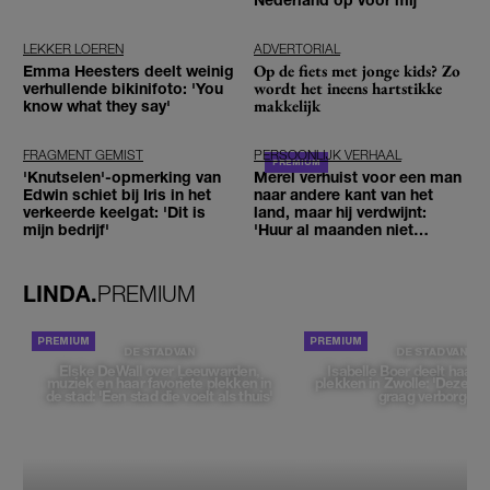
LEKKER LOEREN
ADVERTORIAL
Op de fiets met jonge kids? Zo
Emma Heesters deelt weinig
wordt het ineens hartstikke
verhullende bikinifoto: 'You
makkelijk
know what they say'
FRAGMENT GEMIST
PERSOONLIJK VERHAAL
'Knutselen'-opmerking van
Merel verhuist voor een man
Edwin schiet bij Iris in het
naar andere kant van het
verkeerde keelgat: 'Dit is
land, maar hij verdwijnt:
mijn bedrijf'
'Huur al maanden niet
betaald'
LINDA.
PREMIUM
DE STAD VAN
DE STAD VAN
Elske DeWall over Leeuwarden,
Isabelle Boer deelt haar f
muziek en haar favoriete plekken in
plekken in Zwolle: 'Deze pl
de stad: 'Een stad die voelt als thuis'
graag verborgen'