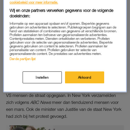
cookiebeleid voor meer informatie.
Amerika. “Het verbieden van abortus gaat over het controleren
Wij en onze partners verwerken gegevens voor de volgende
van vrouwen en trans mannen. Het gaat over witte suprematie,
doeleinden:
het patriarchaat en vrouwenhaat.”
Informatie op een apparaat opslaan en/of openen. Beperkte gegevens
gebruiken om advertenties te selecteren. Publieksgroepen begrijpen aan de
hand van statistieken of combinaties van gegevens uit verschillende bronnen.
Actrice Elizabeth Banks vindt het bijzonder dat in de VS
Profielen aanmaken ten behoeve van gepersonaliseerde advertenties.
Contentprestaties meten. Diensten ontwikkelen en verbeteren. Profielen
“iedereen een wapen” krijgt, maar dat niemand “lichamelijke
gebruiken voor de selectie van gepersonaliseerde advertenties. Beperkte
gegevens gebruiken om content te selecteren. Profielen aanmaken ter
integriteit” krijgt. Ook collega Patricia Arquette maakt dezelfde
personalisatie van content. Profielen gebruiken ter selectie van
vergelijking. “Het Hooggerechtshof is een totale ramp”, schrijft
gepersonaliseerde content. De prestaties van advertenties meten.
Derde partijen lijst
de actrice.
Instellen
Akkoord
DE STRAAT OP
Na het besluit
van het Hooggerechtshof zijn verspreid over de
VS mensen de straat opgegaan. In New York verzamelden
zich volgens
ABC News
meer dan tienduizend mensen voor
een mars. Ook de minister van Justitie van de staat New York
had zich bij het protest gevoegd.