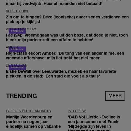
maar hij verdwijnt: 'Huur al maanden niet betaald'
ADVERTORIAL
Zin om te bingen? Déze (iconische) queer series verdienen een
plek op je kijklijst
VERLATEN VROUW
Fae (24): 'Vreemdgaan was uit den boze, dat deed je niet, toch
bleek mijn partner zelf een affaire te hebben'
AMBER
High-class escort Amber: 'De tong van een ander in me, een
vreemde aftershave: mijn lief trekt het niet meer'
DE STAD VAN
Elske DeWall over Leeuwarden, muziek en haar favoriete
plekken in de stad: 'Een stad die voelt als thuis'
TRENDING
MEER
GELEZEN BIJ DE TANDARTS
INTERVIEW
Marlijn Weerdenburg en
'B&B Vol Liefde'-Eveline is
partner na negen jaar
een jaar samen met Frank:
eindelijk samen op vakantie
'Hij zegde zijn leven in
Nederland op voor mij'