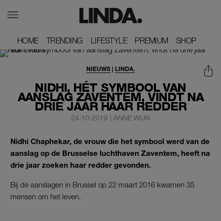
HOME
HOME
TRENDING
TRENDING
LIFESTYLE
LIFESTYLE
PREMIUM
PREMIUM
SHOP
SHOP
NIEUWS
|
LINDA.
NIDHI, HÉT SYMBOOL VAN
AANSLAG ZAVENTEM, VINDT NA
DRIE JAAR HAAR REDDER
24-10-2019
|
ANNE WIJN
Nidhi Chaphekar, de vrouw die het symbool werd van de
aanslag op de Brusselse luchthaven Zaventem, heeft na
drie jaar zoeken haar redder gevonden.
Bij de aanslagen in Brussel op 22 maart 2016 kwamen 35
mensen om het leven.