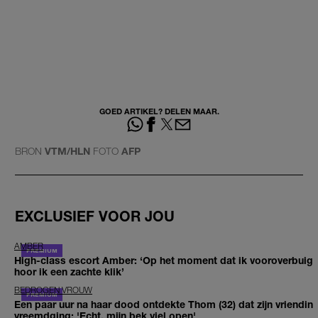
GOED ARTIKEL? DELEN MAAR.
BRON
VTM/HLN
FOTO
AFP
EXCLUSIEF VOOR JOU
AMBER
High-class escort Amber: ‘Op het moment dat ik vooroverbuig
hoor ik een zachte klik’
BEDROGEN VROUW
Een paar uur na haar dood ontdekte Thom (32) dat zijn vriendin
vreemdging: 'Echt, mijn bek viel open'