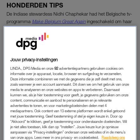
HONDERDEN TIPS
De Indiase stewardess Nidhi Chaphekar had het Belgische tv-
programma
Make Belgium Great Again
ingeschakeld om haar
redder te vinden. Er kwamen honderden tips binnen op de
redactie. Ook van collega’s van beveiliger Luc Lowel, die hem
herkenden in Chaphekars omschrijving.
Jouw privacy-instellingen
HELD
LINDA., DPG Media en onze
92
advertentiepartners gebruiken cookies om
Zelf was Lowel nog niet overtuigd. De details uit Chaphekars
informatie over je apparaat, locatie, browser en surfgedrag te verzamelen.
Deze informatie combineren we met de gegevens die je zelf deelt met ons,
verhaal herkende hij weliswaar, maar hij leek totaal niet op de
zoals wanneer je een account aanmaakt. Dit doen we om het gebruik van onze
tekening die op basis van haar omschrijving van zijn uiterlijk
media te analyseren en onze websites en apps te verbeteren. Daarnaast
kunnen we, als je hier toestemming voor geeft, je gegevens gebruiken om onze
was gemaakt. Toen de programmamakers de stewardess
content, communicatie en aanbod te personaliseren en je relevante
toch beeld van hem lieten zien, was het direct duidelijk: “Jij
advertenties te tonen, en voor marketingdoeleinden delen met 4
bent het, mijn superster, mijn held”, reageerde ze
mediapartners. Ook content van 13 externe platformen wordt enkel getoond
met jouw toestemming. Geef toestemming of stel je eigen keuze in. Door op
geëmotioneerd.
"Akkoord" te klikken, geef je toestemming voor onderstaande doeleinden. Wil
je niet alles toestaan, klik dan op “Instellen”. Jouw keuze kun je opnieuw
Lees ook
aanpassen via “Privacy-instellingen” onderaan onze websites of in de menu’s
van onze apps. Lees meer in ons privacy- en cookiebeleid.
Raadpleeg ons
Nidhi, de vrouw op de beroemde Zaventem-foto: ‘Ik geniet nu