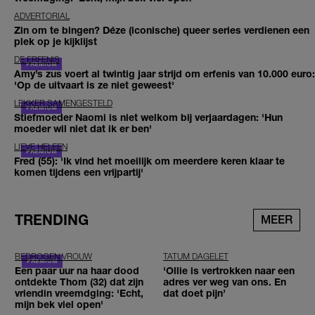
ADVERTORIAL
Zin om te bingen? Déze (iconische) queer series verdienen een
plek op je kijklijst
DE ERFENIS
Amy’s zus voert al twintig jaar strijd om erfenis van 10.000 euro:
'Op de uitvaart is ze niet geweest'
LEKKER SAMENGESTELD
Stiefmoeder Naomi is niet welkom bij verjaardagen: 'Hun
moeder wil niet dat ik er ben'
LIEVE HELEEN
Fred (55): 'Ik vind het moeilijk om meerdere keren klaar te
komen tijdens een vrijpartij'
TRENDING
MEER
BEDROGEN VROUW
TATUM DAGELET
Een paar uur na haar dood
'Ollie is vertrokken naar een
ontdekte Thom (32) dat zijn
adres ver weg van ons. En
vriendin vreemdging: 'Echt,
dat doet pijn’
mijn bek viel open'