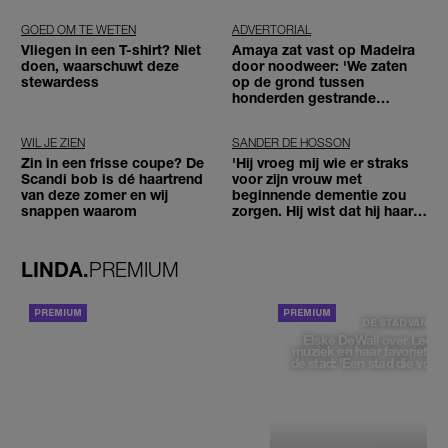
GOED OM TE WETEN
ADVERTORIAL
Vliegen in een T-shirt? Niet
Amaya zat vast op Madeira
doen, waarschuwt deze
door noodweer: 'We zaten
stewardess
op de grond tussen
honderden gestrande
reizigers'
WIL JE ZIEN
SANDER DE HOSSON
Zin in een frisse coupe? De
'Hij vroeg mij wie er straks
Scandi bob is dé haartrend
voor zijn vrouw met
van deze zomer en wij
beginnende dementie zou
snappen waarom
zorgen. Hij wist dat hij haar
zou moeten loslaten'
LINDA.
PREMIUM
ACHTERGROND
DE STAD VAN
Elske DeWall over Leeu
muziek en haar favoriete p
de stad: 'Een stad die voelt 