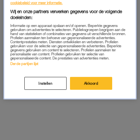
cookiebeleid voor meer informatie.
meer’
Wij en onze partners verwerken gegevens voor de volgende
doeleinden:
Informatie op een apparaat opslaan en/of openen. Beperkte gegevens
NUCHTER
gebruiken om advertenties te selecteren. Publieksgroepen begrijpen aan de
hand van statistieken of combinaties van gegevens uit verschillende bronnen.
Lowel hielp direct na de aanslag meerdere mensen, door ze te
Profielen aanmaken ten behoeve van gepersonaliseerde advertenties.
Contentprestaties meten. Diensten ontwikkelen en verbeteren. Profielen
verzorgen tot de hulpdiensten waren gearriveerd. Zelf
gebruiken voor de selectie van gepersonaliseerde advertenties. Beperkte
gegevens gebruiken om content te selecteren. Profielen aanmaken ter
waardeert hij de aandacht, maar hij blijft ook nuchter: “Ik wil
personalisatie van content. Profielen gebruiken ter selectie van
gepersonaliseerde content. De prestaties van advertenties meten.
Nidhi’s dank graag aanvaarden, maar maak van mij alsjeblieft
Derde partijen lijst
geen superheld. Dat zou niet eerlijk zijn ten opzichte van al die
andere mensen die die dag óók boven zichzelf uitgestegen zijn
om anderen te helpen.”
Instellen
Akkoord