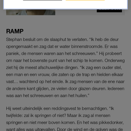
vloog'
LEES OOK
RAMP
Stephan besluit om de slaaphut te verlaten. “Ik heb de deur
opengemaakt en zag dat er water binnenstroomde. Er was
paniek, de mensen waren aan het schreeuwen.” Hij probeert
om naar het bovenste punt van het schip te komen. Onderweg
ziet hij de meest afschuwelijke dingen. “Ik zag een ouder stel,
een man en een vrouw, die zaten op de trap en hielden elkaar
vast… wachtend op het einde. Ik zag mensen van de ene naar
de andere kant glijden, ze vielen door glazen deuren. Iedereen
was aan het schreeuwen en aan het huilen.”
Hij weet uiteindelijk een reddingsvest te bemachtigen. “Ik
twijfelde: zal ik springen of niet? Maar ik zag al mensen
springen en niet meer boven komen. En het was pikkedonker,
want alles was uitgevallen. Door de wind en de golven was de