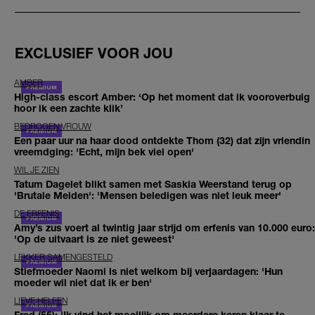
EXCLUSIEF VOOR JOU
AMBER
High-class escort Amber: ‘Op het moment dat ik vooroverbuig
hoor ik een zachte klik’
BEDROGEN VROUW
Een paar uur na haar dood ontdekte Thom (32) dat zijn vriendin
vreemdging: 'Echt, mijn bek viel open'
WIL JE ZIEN
Tatum Dagelet blikt samen met Saskia Weerstand terug op
'Brutale Meiden': 'Mensen beledigen was niet leuk meer'
DE ERFENIS
Amy’s zus voert al twintig jaar strijd om erfenis van 10.000 euro:
'Op de uitvaart is ze niet geweest'
LEKKER SAMENGESTELD
Stiefmoeder Naomi is niet welkom bij verjaardagen: 'Hun
moeder wil niet dat ik er ben'
LIEVE HELEEN
Fred (55): 'Ik vind het moeilijk om meerdere keren klaar te