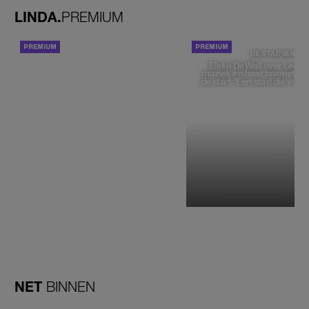
LINDA.
PREMIUM
ACHTERGROND
DE STAD VAN
Elske DeWall over Leeu
muziek en haar favoriete p
de stad: 'Een stad die voelt 
NET
BINNEN