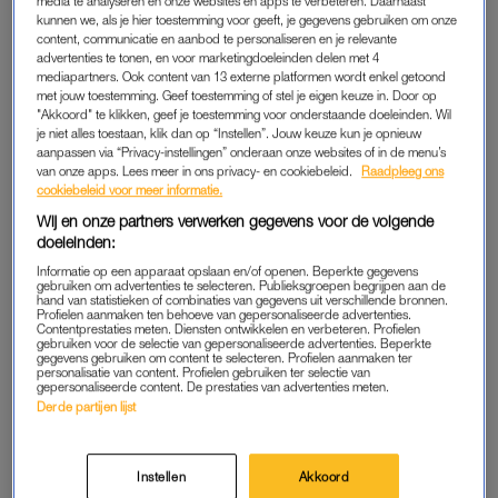
media te analyseren en onze websites en apps te verbeteren. Daarnaast
Nederlandse chauffeurs. Maar die rit niet. Eentje had pech, de
kunnen we, als je hier toestemming voor geeft, je gegevens gebruiken om onze
content, communicatie en aanbod te personaliseren en je relevante
ander was hem gaan helpen. Een kameraad van mij had
advertenties te tonen, en voor marketingdoeleinden delen met 4
vakantie. Dit keer waren wij, Tom en ik, met zijn tweeën, de
mediapartners. Ook content van 13 externe platformen wordt enkel getoond
met jouw toestemming. Geef toestemming of stel je eigen keuze in. Door op
enige Nederlandse chauffeurs. Het was een standaardrit, niets
"Akkoord" te klikken, geef je toestemming voor onderstaande doeleinden. Wil
bijzonders.”
je niet alles toestaan, klik dan op “Instellen”. Jouw keuze kun je opnieuw
aanpassen via “Privacy-instellingen” onderaan onze websites of in de menu’s
van onze apps. Lees meer in ons privacy- en cookiebeleid.
Raadpleeg ons
’s Nachts slaat het
noodlot
toe: de Estonia komt in een storm
cookiebeleid voor meer informatie.
terecht. “Het weer was ontzettend slecht. Alles viel van tafel.
Wij en onze partners verwerken gegevens voor de volgende
Het was geen normale storm. De schilderijen gingen op en
doeleinden:
neer. Hoe verder je van de haven kwam, en dus meer op
Informatie op een apparaat opslaan en/of openen. Beperkte gegevens
open zee, hoe erger het werd. Ik zat samen met Tom in een
gebruiken om advertenties te selecteren. Publieksgroepen begrijpen aan de
hand van statistieken of combinaties van gegevens uit verschillende bronnen.
hut. Ik lag in een stapelbed, maar op een gegeven moment lag
Profielen aanmaken ten behoeve van gepersonaliseerde advertenties.
Contentprestaties meten. Diensten ontwikkelen en verbeteren. Profielen
ik op de grond. Ik had zoiets van: dit gaat niet goed. Dit is foute
gebruiken voor de selectie van gepersonaliseerde advertenties. Beperkte
gegevens gebruiken om content te selecteren. Profielen aanmaken ter
boel.”
personalisatie van content. Profielen gebruiken ter selectie van
gepersonaliseerde content. De prestaties van advertenties meten.
Derde partijen lijst
Gaël (destijds 14) kijkt in
‘Redding na de Ramp’ terug op
vuurwerkramp: 'Denk dat ik
Instellen
Akkoord
zo’n tien meter door de lucht