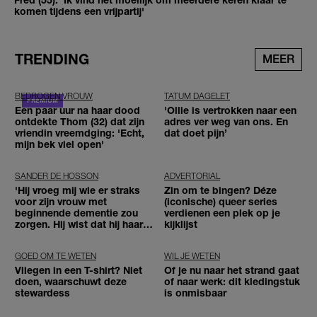
komen tijdens een vrijpartij'
TRENDING
MEER
BEDROGEN VROUW
TATUM DAGELET
Een paar uur na haar dood
'Ollie is vertrokken naar een
ontdekte Thom (32) dat zijn
adres ver weg van ons. En
vriendin vreemdging: 'Echt,
dat doet pijn’
mijn bek viel open'
SANDER DE HOSSON
ADVERTORIAL
'Hij vroeg mij wie er straks
Zin om te bingen? Déze
voor zijn vrouw met
(iconische) queer series
beginnende dementie zou
verdienen een plek op je
zorgen. Hij wist dat hij haar
kijklijst
zou moeten loslaten'
GOED OM TE WETEN
WIL JE WETEN
Vliegen in een T-shirt? Niet
Of je nu naar het strand gaat
doen, waarschuwt deze
of naar werk: dit kledingstuk
stewardess
is onmisbaar