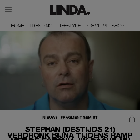
HOME
HOME
TRENDING
TRENDING
LIFESTYLE
LIFESTYLE
PREMIUM
PREMIUM
SHOP
SHOP
NIEUWS
|
FRAGMENT GEMIST
STEPHAN (DESTIJDS 21)
VERDRONK BIJNA TIJDENS RAMP