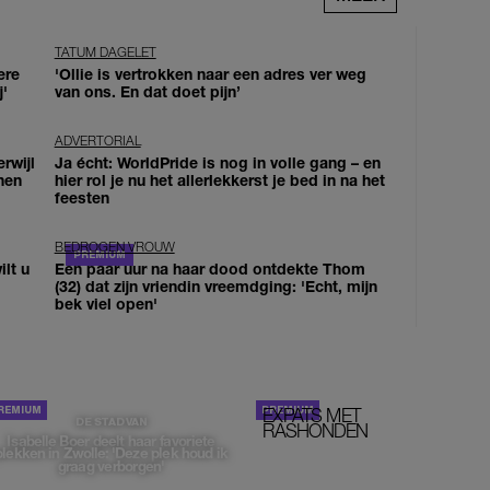
TATUM DAGELET
ere
'Ollie is vertrokken naar een adres ver weg
j'
van ons. En dat doet pijn’
ADVERTORIAL
erwijl
Ja écht: WorldPride is nog in volle gang – en
nen
hier rol je nu het allerlekkerst je bed in na het
feesten
BEDROGEN VROUW
lt u
Een paar uur na haar dood ontdekte Thom
(32) dat zijn vriendin vreemdging: 'Echt, mijn
bek viel open'
EXPATS MET
STOM!
DE STAD VAN
RASHONDEN
Isabelle Boer deelt haar favoriete
plekken in Zwolle: 'Deze plek houd ik
graag verborgen'