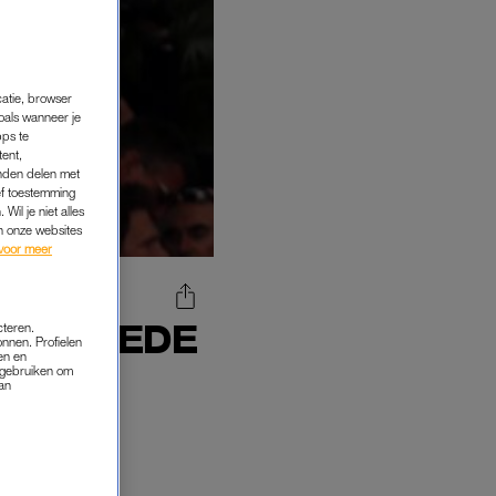
catie, browser
oals wanneer je
pps te
tent,
inden delen met
ef toestemming
Wil je niet alles
an onze websites
voor meer
AN TWEEDE
cteren.
onnen. Profielen
 VIER'
en en
s gebruiken om
van
emde model