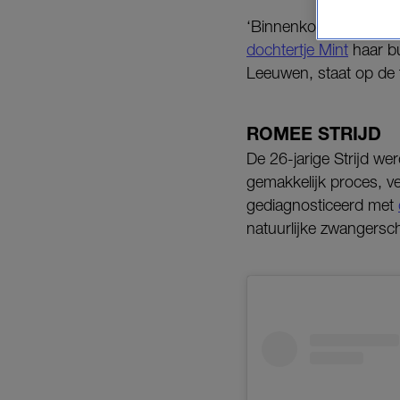
‘Binnenkort zijn we een
dochtertje Mint
haar bu
Leeuwen, staat op de 
ROMEE STRIJD
De 26-jarige Strijd w
gemakkelijk proces, v
gediagnosticeerd met
natuurlijke zwangersch