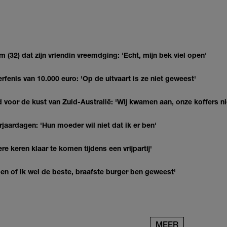
(32) dat zijn vriendin vreemdging: 'Echt, mijn bek viel open'
erfenis van 10.000 euro: 'Op de uitvaart is ze niet geweest'
 voor de kust van Zuid-Australië: 'Wij kwamen aan, onze koffers ni
jaardagen: 'Hun moeder wil niet dat ik er ben'
re keren klaar te komen tijdens een vrijpartij'
agen of ik wel de beste, braafste burger ben geweest'
MEER