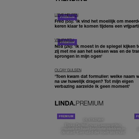
LIEVE HELEEN
Fred (55): 'Ik vind het moeilijk om meerd
keren klaar te komen tijdens een vrijparti
VRIJPARTIJ
Noa (26): 'Ik moest in de spiegel kijken t
zij met me aan het seksen was en de tra
sprongen in mijn ogen'
OLCAY GULSEN
'Toen kwam dat formulier: welke naam wi
na uw huwelijk dragen? Tot mijn eigen
verbazing aarzelde ik geen moment'
LINDA.
PREMIUM
DE STAD VAN
Elske DeWall over Leeuwarden,
muziek en haar favoriete plekken in
de stad: 'Een stad die voelt als thuis'