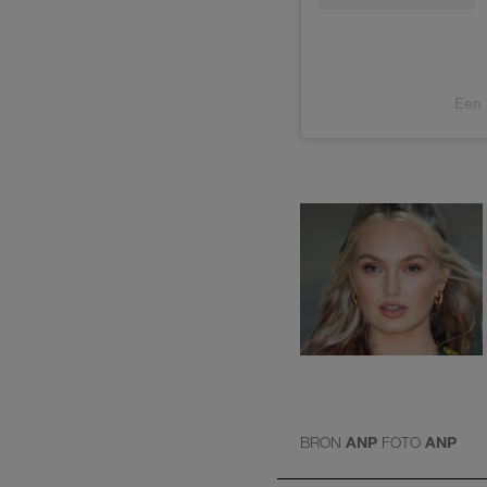
Een 
BRON
ANP
FOTO
ANP