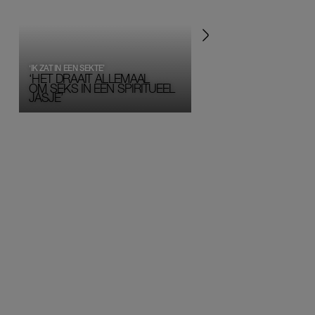
‘IK ZAT IN EEN SEKTE’
‘HET DRAAIT ALLEMAAL
OM SEKS IN EEN SPIRITUEEL 
JASJE’