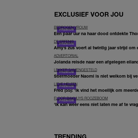
EXCLUSIEF VOOR JOU
BEDROGEN VROUW
Een paar uur na haar dood ontdekte Thom 
DE ERFENIS
Amy’s zus voert al twintig jaar strijd om 
ADVERTORIAL
Jolanda reisde naar een afgelegen eiland
LEKKER SAMENGESTELD
Stiefmoeder Naomi is niet welkom bij ver
LIEVE HELEEN
Fred (55): 'Ik vind het moeilijk om meerde
FLOOR BAKHUYS ROOZEBOOM
'Ik kan weer eens niet laten me af te vr
TRENDING