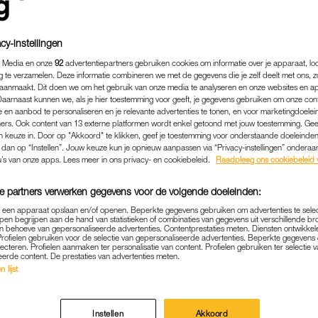
cy-instellingen
 Media en onze
92
advertentiepartners gebruiken cookies om informatie over je apparaat, lo
g te verzamelen. Deze informatie combineren we met de gegevens die je zelf deelt met ons, z
aanmaakt. Dit doen we om het gebruik van onze media te analyseren en onze websites en a
Daarnaast kunnen we, als je hier toestemming voor geeft, je gegevens gebruiken om onze con
 en aanbod te personaliseren en je relevante advertenties te tonen, en voor marketingdoele
ers. Ook content van 13 externe platformen wordt enkel getoond met jouw toestemming. Ge
gen keuze in. Door op "Akkoord" te klikken, geef je toestemming voor onderstaande doeleinden. 
k dan op “Instellen”. Jouw keuze kun je opnieuw aanpassen via “Privacy-instellingen” ondera
u’s van onze apps. Lees meer in ons privacy- en cookiebeleid.
Raadpleeg ons cookiebeleid 
MEDIA
|
BABYNIEUWS
e partners verwerken gegevens voor de volgende doeleinden:
RIJD IN VERWACHTING V
p een apparaat opslaan en/of openen. Beperkte gegevens gebruiken om advertenties te sele
pen begrijpen aan de hand van statistieken of combinaties van gegevens uit verschillende br
E: 'BINNENKORT GEZIN VAN
 behoeve van gepersonaliseerde advertenties. Contentprestaties meten. Diensten ontwikkel
Profielen gebruiken voor de selectie van gepersonaliseerde advertenties. Beperkte gegeven
lecteren. Profielen aanmaken ter personalisatie van content. Profielen gebruiken ter selectie 
25-05-2022
|
NATHALIE BOLLEN
eerde content. De prestaties van advertenties meten.
 lijst
verwachting van haar tweede kindje. Het wereldbero
ngerschap woensdagavond aan op Instagram.
Instellen
Akkoord