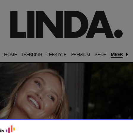
HOME
HOME
TRENDING
TRENDING
LIFESTYLE
LIFESTYLE
PREMIUM
PREMIUM
SHOP
SHOP
MEER