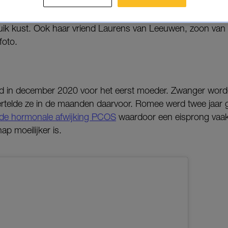
 gezin van vier. Ik kan niet wachten’, schrijft Strijd bij ee
ik kust. Ook haar vriend Laurens van Leeuwen, zoon van
foto.
erd in december 2020 voor het eerst moeder. Zwanger wor
ertelde ze in de maanden daarvoor. Romee werd twee jaar 
de hormonale afwijking PCOS
waardoor een eisprong vaak u
ap moeilijker is.