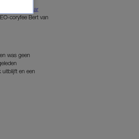
n foto waarop
haar
 EO-coryfee Bert van
den was geen
geleden
itblijft en een