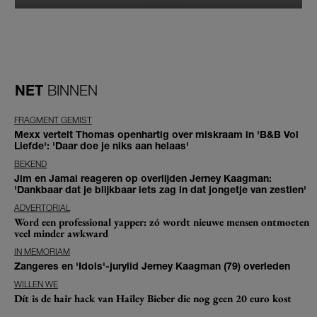
NET
BINNEN
FRAGMENT GEMIST
Mexx vertelt Thomas openhartig over miskraam in 'B&B Vol
Liefde': 'Daar doe je niks aan helaas'
BEKEND
Jim en Jamai reageren op overlijden Jerney Kaagman:
'Dankbaar dat je blijkbaar iets zag in dat jongetje van zestien'
ADVERTORIAL
Word een professional yapper: zó wordt nieuwe mensen ontmoeten
veel minder awkward
IN MEMORIAM
Zangeres en 'Idols'-jurylid Jerney Kaagman (79) overleden
WILLEN WE
Dít is de hair hack van Hailey Bieber die nog geen 20 euro kost