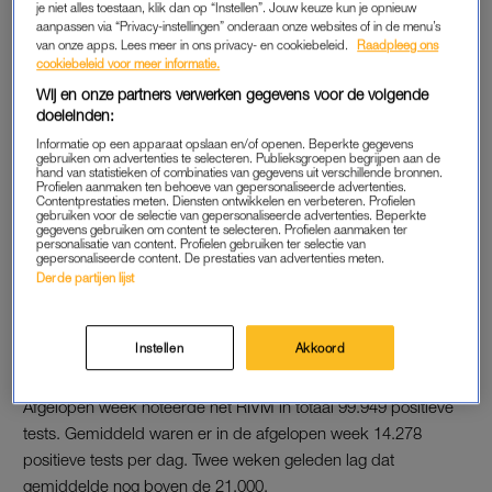
je niet alles toestaan, klik dan op “Instellen”. Jouw keuze kun je opnieuw
aanpassen via “Privacy-instellingen” onderaan onze websites of in de menu’s
Verpleegafdelingen behandelen nu 1714 mensen met corona.
van onze apps. Lees meer in ons privacy- en cookiebeleid.
Raadpleeg ons
cookiebeleid voor meer informatie.
Dat zijn er 22 minder vergeleken met zaterdag. Er werden 146
Wij en onze partners verwerken gegevens voor de volgende
nieuwe patiënten opgenomen. Op de intensive cares liggen
doeleinden:
609 coronapatiënten, 9 minder dan zaterdag. Op de ic’s zijn
Informatie op een apparaat opslaan en/of openen. Beperkte gegevens
26 nieuwe patiënten opgenomen.
gebruiken om advertenties te selecteren. Publieksgroepen begrijpen aan de
hand van statistieken of combinaties van gegevens uit verschillende bronnen.
Profielen aanmaken ten behoeve van gepersonaliseerde advertenties.
Contentprestaties meten. Diensten ontwikkelen en verbeteren. Profielen
gebruiken voor de selectie van gepersonaliseerde advertenties. Beperkte
DALING POSITIEVE TESTS
gegevens gebruiken om content te selecteren. Profielen aanmaken ter
personalisatie van content. Profielen gebruiken ter selectie van
Ook het aantal nieuwe besmettingen daalt. Tussen
gepersonaliseerde content. De prestaties van advertenties meten.
zaterdagochtend en zondagochtend zijn er 13.331 positieve
Derde partijen lijst
coronatests geregistreerd. Het gemiddelde daalde voor de
veertiende dag op rij, blijkt uit cijfers van het Rijksinstituut voor
Instellen
Akkoord
Volksgezondheid en Milieu (RIVM).
Afgelopen week noteerde het RIVM in totaal 99.949 positieve
tests. Gemiddeld waren er in de afgelopen week 14.278
positieve tests per dag. Twee weken geleden lag dat
gemiddelde nog boven de 21.000.