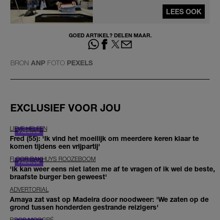
LEES OOK
GOED ARTIKEL? DELEN MAAR.
BRON
ANP
FOTO
PEXELS
EXCLUSIEF VOOR JOU
LIEVE HELEEN
Fred (55): 'Ik vind het moeilijk om meerdere keren klaar te
komen tijdens een vrijpartij'
FLOOR BAKHUYS ROOZEBOOM
'Ik kan weer eens niet laten me af te vragen of ik wel de beste,
braafste burger ben geweest'
ADVERTORIAL
Amaya zat vast op Madeira door noodweer: 'We zaten op de
grond tussen honderden gestrande reizigers'
ROOS MOGGRÉ