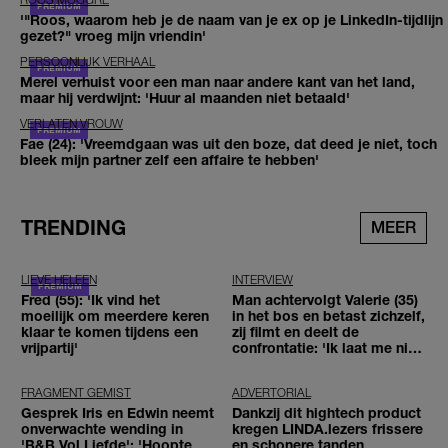
'"Roos, waarom heb je de naam van je ex op je LinkedIn-tijdlijn
gezet?" vroeg mijn vriendin'
PERSOONLIJK VERHAAL
Merel verhuist voor een man naar andere kant van het land,
maar hij verdwijnt: 'Huur al maanden niet betaald'
VERLATEN VROUW
Fae (24): 'Vreemdgaan was uit den boze, dat deed je niet, toch
bleek mijn partner zelf een affaire te hebben'
TRENDING
MEER
LIEVE HELEEN
INTERVIEW
Fred (55): 'Ik vind het
Man achtervolgt Valerie (35)
moeilijk om meerdere keren
in het bos en betast zichzelf,
klaar te komen tijdens een
zij filmt en deelt de
vrijpartij'
confrontatie: 'Ik laat me niet
tegenhouden'
FRAGMENT GEMIST
ADVERTORIAL
Gesprek Iris en Edwin neemt
Dankzij dit hightech product
onverwachte wending in
kregen LINDA.lezers frissere
'B&B Vol Liefde': 'Hoopte
en schonere tanden