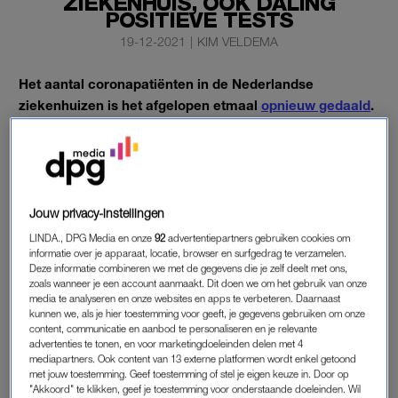
ZIEKENHUIS, OOK DALING
POSITIEVE TESTS
19-12-2021
|
KIM VELDEMA
Het aantal coronapatiënten in de Nederlandse
ziekenhuizen is het afgelopen etmaal
opnieuw gedaald
.
Er liggen nu 2323 mensen met Covid-19 in het
ziekenhuis.
Dat zijn er 31 minder dan zaterdag, zo blijkt uit de meest
recente cijfers van het Landelijk Coördinatiecentrum Patiënten
Jouw privacy-instellingen
Spreiding (LCPS).
LINDA., DPG Media en onze
92
advertentiepartners gebruiken cookies om
informatie over je apparaat, locatie, browser en surfgedrag te verzamelen.
Deze informatie combineren we met de gegevens die je zelf deelt met ons,
DALING CORONAPATIËNTEN
zoals wanneer je een account aanmaakt. Dit doen we om het gebruik van onze
media te analyseren en onze websites en apps te verbeteren. Daarnaast
Het aantal patiënten met corona in de ziekenhuizen daalt al
kunnen we, als je hier toestemming voor geeft, je gegevens gebruiken om onze
enkele dagen achter elkaar. Woensdag was sprake van een
content, communicatie en aanbod te personaliseren en je relevante
advertenties te tonen, en voor marketingdoeleinden delen met 4
flinke daling, met 122. Donderdag ging het cijfer met 76
mediapartners. Ook content van 13 externe platformen wordt enkel getoond
omlaag. Ook vrijdag en zaterdag daalde het aantal patiënten
met jouw toestemming. Geef toestemming of stel je eigen keuze in. Door op
"Akkoord" te klikken, geef je toestemming voor onderstaande doeleinden. Wil
hard, met respectievelijk 90 en 102.