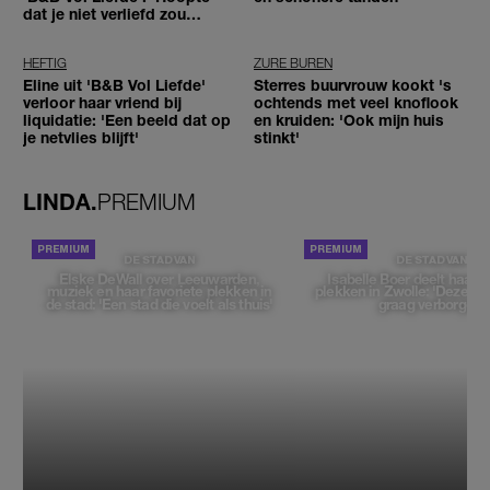
dat je niet verliefd zou
worden'
HEFTIG
ZURE BUREN
Eline uit 'B&B Vol Liefde'
Sterres buurvrouw kookt 's
verloor haar vriend bij
ochtends met veel knoflook
liquidatie: 'Een beeld dat op
en kruiden: 'Ook mijn huis
je netvlies blijft'
stinkt'
LINDA.
PREMIUM
DE STAD VAN
DE STAD VAN
Elske DeWall over Leeuwarden,
Isabelle Boer deelt haar f
muziek en haar favoriete plekken in
plekken in Zwolle: 'Deze pl
de stad: 'Een stad die voelt als thuis'
graag verborgen'