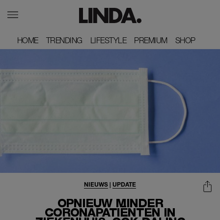
HOME
HOME
TRENDING
TRENDING
LIFESTYLE
LIFESTYLE
PREMIUM
PREMIUM
SHOP
SHOP
NIEUWS
|
UPDATE
OPNIEUW MINDER
CORONAPATIËNTEN IN