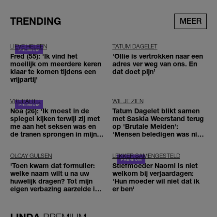
TRENDING
MEER
LIEVE HELEEN
TATUM DAGELET
Fred (55): 'Ik vind het
'Ollie is vertrokken naar een
moeilijk om meerdere keren
adres ver weg van ons. En
klaar te komen tijdens een
dat doet pijn’
vrijpartij'
VRIJPARTIJ
WIL JE ZIEN
Noa (26): 'Ik moest in de
Tatum Dagelet blikt samen
spiegel kijken terwijl zij met
met Saskia Weerstand terug
me aan het seksen was en
op 'Brutale Meiden':
de tranen sprongen in mijn
'Mensen beledigen was niet
ogen'
leuk meer'
OLCAY GULSEN
LEKKER SAMENGESTELD
'Toen kwam dat formulier:
Stiefmoeder Naomi is niet
welke naam wilt u na uw
welkom bij verjaardagen:
huwelijk dragen? Tot mijn
'Hun moeder wil niet dat ik
eigen verbazing aarzelde ik
er ben'
geen moment'