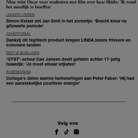
Nina wint Oscar voor studenten met film over haar libido: 'Ik vond
het moeilijk te beseffen'
LEKKER LOEREN
Simon Keizer zet Jan Smit in het zonnetje: 'Bracht kleur na
gitzwarte periode'
ADVERTORIAL
Dankzij dit hightech product kregen LINDA.lezers frissere en
schonere tanden
BEETJE BIJBLIJVEN
'GTST'-acteur Cas Jansen deelt geheim achter 17-jarig
huwelijk: 'Je moet elkaar vrijlaten'
IN MEMORIAM
Collega's delen warme herinneringen aan Peter Faber: 'Hij had
een aanstekelijke positieve energie'
Volg ons