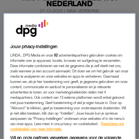
NEDERLAND
27-12-2025
|
NINA VERBERNE
Het kan zaterdagochtend glad zijn op de weg. Daarvoor
waarschuwt het KNMI. Voor een groot deel van
Nederland is code geel afgegeven. Ook omdat het
Jouw privacy-instellingen
mistig wordt.
LINDA., DPG Media en onze
92
advertentiepartners gebruiken cookies om
informatie over je apparaat, locatie, browser en surfgedrag te verzamelen.
Het KNMI meldt dat de gladheid komt door bevriezing van
Deze informatie combineren we met de gegevens die je zelf deelt met ons,
zoals wanneer je een account aanmaakt. Dit doen we om het gebruik van onze
natte weggedeelten en door aanvriezende mist. De mist en
media te analyseren en onze websites en apps te verbeteren. Daarnaast
daarmee ook de gladheid breiden zich vanuit het noorden uit
kunnen we, als je hier toestemming voor geeft, je gegevens gebruiken om onze
content, communicatie en aanbod te personaliseren en je relevante
richting het zuiden.
advertenties te tonen, en voor marketingdoeleinden delen met 4
mediapartners. Ook content van 13 externe platformen wordt enkel getoond
met jouw toestemming. Geef toestemming of stel je eigen keuze in. Door op
OPGELET: DICHTE MIST
"Akkoord" te klikken, geef je toestemming voor onderstaande doeleinden. Wil
je niet alles toestaan, klik dan op “Instellen”. Jouw keuze kun je opnieuw
“In dichte mist is het zicht minder dan 200 meter en de mist
aanpassen via “Privacy-instellingen” onderaan onze websites of in de menu’s
van onze apps. Lees meer in ons privacy- en cookiebeleid.
Raadpleeg ons
kan plotseling optreden. Zowel de mist als de gladheid kan tot
cookiebeleid voor meer informatie.
ver in de ochtend duren”, aldus het weerinstituut.
Wij en onze partners verwerken gegevens voor de volgende