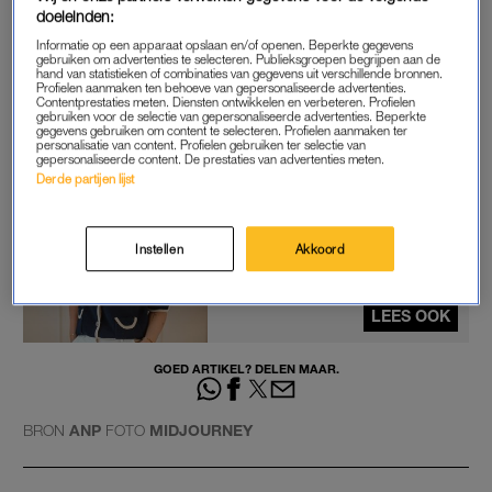
doeleinden:
Code geel geldt voor alle provincies met uitzondering van
Informatie op een apparaat opslaan en/of openen. Beperkte gegevens
Zeeland, Brabant en Limburg. Ook voor de Waddeneilanden
gebruiken om advertenties te selecteren. Publieksgroepen begrijpen aan de
hand van statistieken of combinaties van gegevens uit verschillende bronnen.
is geen waarschuwing van kracht.
Profielen aanmaken ten behoeve van gepersonaliseerde advertenties.
Contentprestaties meten. Diensten ontwikkelen en verbeteren. Profielen
gebruiken voor de selectie van gepersonaliseerde advertenties. Beperkte
Het beste van LINDA. direct in je mail?
Meld je aan voor
gegevens gebruiken om content te selecteren. Profielen aanmaken ter
personalisatie van content. Profielen gebruiken ter selectie van
onze nieuwsbrief
.
gepersonaliseerde content. De prestaties van advertenties meten.
Derde partijen lijst
Michelle Bollen over Kerstmis
alleen met de kinderen:
Instellen
Akkoord
'Genieten voordat ik ze weer
even moet missen'
LEES OOK
GOED ARTIKEL? DELEN MAAR.
BRON
ANP
FOTO
MIDJOURNEY