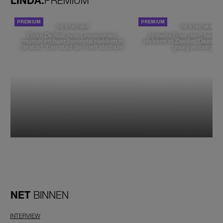
LINDA.
PREMIUM
DE STAD VAN
DE STAD VAN
Elske DeWall over Leeuwarden,
Isabelle Boer deelt haar f
muziek en haar favoriete plekken in
plekken in Zwolle: 'Deze pl
de stad: 'Een stad die voelt als thuis'
graag verborgen'
NET
BINNEN
INTERVIEW