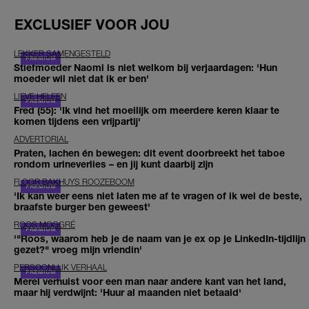
EXCLUSIEF VOOR JOU
LEKKER SAMENGESTELD
Stiefmoeder Naomi is niet welkom bij verjaardagen: 'Hun
moeder wil niet dat ik er ben'
LIEVE HELEEN
Fred (55): 'Ik vind het moeilijk om meerdere keren klaar te
komen tijdens een vrijpartij'
ADVERTORIAL
Praten, lachen én bewegen: dit event doorbreekt het taboe
rondom urineverlies – en jij kunt daarbij zijn
FLOOR BAKHUYS ROOZEBOOM
'Ik kan weer eens niet laten me af te vragen of ik wel de beste,
braafste burger ben geweest'
ROOS MOGGRÉ
'"Roos, waarom heb je de naam van je ex op je LinkedIn-tijdlijn
gezet?" vroeg mijn vriendin'
PERSOONLIJK VERHAAL
Merel verhuist voor een man naar andere kant van het land,
maar hij verdwijnt: 'Huur al maanden niet betaald'