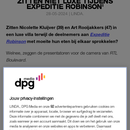
ZITTEN NIET LUXE TIJDENS
EXPEDITIE ROBINSON'
28-05-2024
|
LINDA.
Zitten Nicolette Kluijver (39) en Art Rooijakkers (47) in
een luxe villa terwijl de deelnemers aan
Expeditie
Robinson
met moeite hun eten bij elkaar sprokkelen?
Welnee, zeggen de presentatoren voor de camera van
RTL
Boulevard
.
NICOLETTE KLUIJVER
“Ik heb een paar dingen die uit de wereld geholpen moeten
worden”, zegt Nicolette Kluijver. “Nee, we zitten niet luxe. Nee,
Jouw privacy-instellingen
we liggen niet de hele dag in het zwembad. We zijn keihard
LINDA., DPG Media en onze
92
advertentiepartners gebruiken cookies om
aan het werk.”
informatie over je apparaat, locatie, browser en surfgedrag te verzamelen.
Deze informatie combineren we met de gegevens die je zelf deelt met ons,
Feestjes hebben ze “eigenlijk nauwelijks”, aldus de
zoals wanneer je een account aanmaakt. Dit doen we om het gebruik van onze
media te analyseren en onze websites en apps te verbeteren. Daarnaast
presentatrice. “Tot Art bedacht: er gebeurt nu echt vrij weinig,