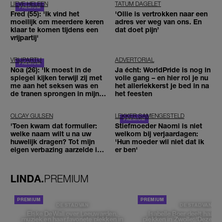
LIEVE HELEEN
TATUM DAGELET
Fred (55): 'Ik vind het
'Ollie is vertrokken naar een
moeilijk om meerdere keren
adres ver weg van ons. En
klaar te komen tijdens een
dat doet pijn’
vrijpartij'
VRIJPARTIJ
ADVERTORIAL
Noa (26): 'Ik moest in de
Ja écht: WorldPride is nog in
spiegel kijken terwijl zij met
volle gang – en hier rol je nu
me aan het seksen was en
het allerlekkerst je bed in na
de tranen sprongen in mijn
het feesten
ogen'
OLCAY GULSEN
LEKKER SAMENGESTELD
'Toen kwam dat formulier:
Stiefmoeder Naomi is niet
welke naam wilt u na uw
welkom bij verjaardagen:
huwelijk dragen? Tot mijn
'Hun moeder wil niet dat ik
eigen verbazing aarzelde ik
er ben'
geen moment'
LINDA.
PREMIUM
DE STAD VAN
DE STAD VAN
Elske DeWall over Leeuwarden,
Isabelle Boer deelt haar f
muziek en haar favoriete plekken in
plekken in Zwolle: 'Deze pl