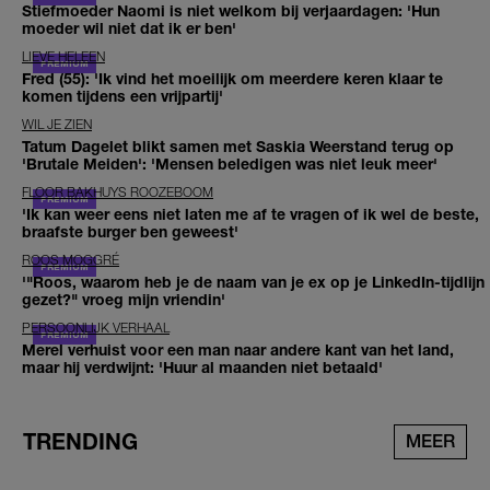
Stiefmoeder Naomi is niet welkom bij verjaardagen: 'Hun
moeder wil niet dat ik er ben'
LIEVE HELEEN
Fred (55): 'Ik vind het moeilijk om meerdere keren klaar te
komen tijdens een vrijpartij'
WIL JE ZIEN
Tatum Dagelet blikt samen met Saskia Weerstand terug op
'Brutale Meiden': 'Mensen beledigen was niet leuk meer'
FLOOR BAKHUYS ROOZEBOOM
'Ik kan weer eens niet laten me af te vragen of ik wel de beste,
braafste burger ben geweest'
ROOS MOGGRÉ
'"Roos, waarom heb je de naam van je ex op je LinkedIn-tijdlijn
gezet?" vroeg mijn vriendin'
PERSOONLIJK VERHAAL
Merel verhuist voor een man naar andere kant van het land,
maar hij verdwijnt: 'Huur al maanden niet betaald'
TRENDING
MEER