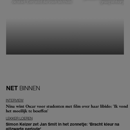
de stad: 'Een stad die voelt als thuis'
graag verborgen'
NET
BINNEN
INTERVIEW
Nina wint Oscar voor studenten met film over haar libido: 'Ik vond
het moeilijk te beseffen'
LEKKER LOEREN
Simon Keizer zet Jan Smit in het zonnetje: 'Bracht kleur na
gitzwarte periode'