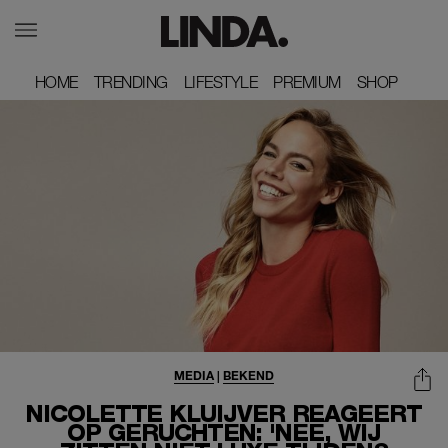
HOME
HOME
TRENDING
TRENDING
LIFESTYLE
LIFESTYLE
PREMIUM
PREMIUM
SHOP
SHOP
MEDIA
|
BEKEND
NICOLETTE KLUIJVER REAGEERT
OP GERUCHTEN: 'NEE, WIJ