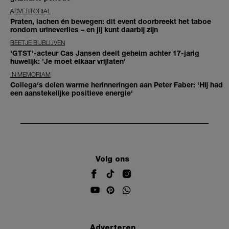
ADVERTORIAL
Praten, lachen én bewegen: dit event doorbreekt het taboe
rondom urineverlies – en jij kunt daarbij zijn
BEETJE BIJBLIJVEN
'GTST'-acteur Cas Jansen deelt geheim achter 17-jarig
huwelijk: 'Je moet elkaar vrijlaten'
IN MEMORIAM
Collega's delen warme herinneringen aan Peter Faber: 'Hij had
een aanstekelijke positieve energie'
Volg ons
Adverteren