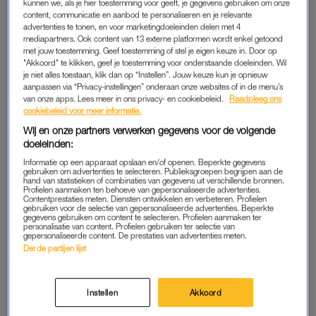
kunnen we, als je hier toestemming voor geeft, je gegevens gebruiken om onze
ik ga een pubquiz organiseren. Die was zó welkom. Want wij
content, communicatie en aanbod te personaliseren en je relevante
hebben het druk, maar alle reporters en cameramensen
advertenties te tonen, en voor marketingdoeleinden delen met 4
mediapartners. Ook content van 13 externe platformen wordt enkel getoond
hebben het nog veel zwaarder.”
met jouw toestemming. Geef toestemming of stel je eigen keuze in. Door op
"Akkoord" te klikken, geef je toestemming voor onderstaande doeleinden. Wil
Kluijver mist haar drie kinderen ook erg, geeft ze toe. Die
je niet alles toestaan, klik dan op “Instellen”. Jouw keuze kun je opnieuw
aanpassen via “Privacy-instellingen” onderaan onze websites of in de menu’s
kunnen niet langskomen tijdens de opnames. “En
van onze apps. Lees meer in ons privacy- en cookiebeleid.
Raadpleeg ons
we
dealen
ook met een tijdverschil van twaalf uur. Ik vind dat
cookiebeleid voor meer informatie.
heel lastig, want ik spreek ze daardoor weinig. Wij zijn vaak in
Wij en onze partners verwerken gegevens voor de volgende
de avond aan het werk, dan worden zij net wakker of
doeleinden:
andersom. Maar ik maak heel veel videoboodschappen en
Informatie op een apparaat opslaan en/of openen. Beperkte gegevens
gebruiken om advertenties te selecteren. Publieksgroepen begrijpen aan de
neem lieve dingetjes voor ze mee, schelpjes of stiekem iets
hand van statistieken of combinaties van gegevens uit verschillende bronnen.
Profielen aanmaken ten behoeve van gepersonaliseerde advertenties.
wat van
Expeditie
is.”
Contentprestaties meten. Diensten ontwikkelen en verbeteren. Profielen
gebruiken voor de selectie van gepersonaliseerde advertenties. Beperkte
gegevens gebruiken om content te selecteren. Profielen aanmaken ter
Tekst loopt door na de post.
personalisatie van content. Profielen gebruiken ter selectie van
gepersonaliseerde content. De prestaties van advertenties meten.
Derde partijen lijst
Instellen
Akkoord