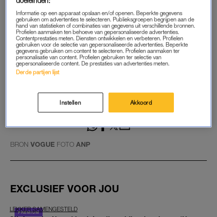
doeleinden:
Meghan Markle keert toch even terug in het laatste seizoen
Informatie op een apparaat opslaan en/of openen. Beperkte gegevens
van ‘Suits’
gebruiken om advertenties te selecteren. Publieksgroepen begrijpen aan de
hand van statistieken of combinaties van gegevens uit verschillende bronnen.
Profielen aanmaken ten behoeve van gepersonaliseerde advertenties.
Contentprestaties meten. Diensten ontwikkelen en verbeteren. Profielen
gebruiken voor de selectie van gepersonaliseerde advertenties. Beperkte
PRINS HARRY
gegevens gebruiken om content te selecteren. Profielen aanmaken ter
personalisatie van content. Profielen gebruiken ter selectie van
gepersonaliseerde content. De prestaties van advertenties meten.
Ook echtgenoot prins Harry is door Markle aan het werk
Derde partijen lijst
gezet. Hij interviewt bioloog en onderzoeker Jane Goodall voor
het blad. Het septembernummer is van oudsher de
belangrijkste editie van het jaar voor modemagazines
.
Instellen
Akkoord
GOED ARTIKEL? DELEN MAAR.
BRON
VOGUE
FOTO
ANP
EXCLUSIEF VOOR JOU
LEKKER SAMENGESTELD