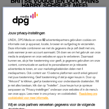
BRITSE VOGUE (EN OOK PRINS
HARRY SCHRIJFT MEE)
29-07-2019
|
MARLIE VAN ZOGGEL
Meghan Markle klimt in de pen. De Hertogin van Sussex
is gasthoofdredacteur van de septemberuitgave van de
Jouw privacy-instellingen
Britse ‘Vogue’.
LINDA., DPG Media en onze
92
advertentiepartners gebruiken cookies om
Ook haar echtgenoot, prins Harry, werkt mee aan het
informatie over je apparaat, locatie, browser en surfgedrag te verzamelen.
Deze informatie combineren we met de gegevens die je zelf deelt met ons,
septembernummer.
zoals wanneer je een account aanmaakt. Dit doen we om het gebruik van onze
media te analyseren en onze websites en apps te verbeteren. Daarnaast
kunnen we, als je hier toestemming voor geeft, je gegevens gebruiken om onze
content, communicatie en aanbod te personaliseren en je relevante
MICHELLE OBAMA
advertenties te tonen, en voor marketingdoeleinden delen met 4
De geruchten dat Markle voor het bekende modeblad werkte,
mediapartners. Ook content van 13 externe platformen wordt enkel getoond
met jouw toestemming. Geef toestemming of stel je eigen keuze in. Door op
gingen al een tijdje rond, maar zijn gisteren officieel bevestigd
"Akkoord" te klikken, geef je toestemming voor onderstaande doeleinden. Wil
door een woordvoerder van het Britse Koningshuis. Markle
je niet alles toestaan, klik dan op “Instellen”. Jouw keuze kun je opnieuw
aanpassen via “Privacy-instellingen” onderaan onze websites of in de menu’s
heeft voor ‘haar’
Vogue
-nummer onder andere een interview
van onze apps. Lees meer in ons privacy- en cookiebeleid.
Raadpleeg ons
met Michelle Obama.
cookiebeleid voor meer informatie.
Wij en onze partners verwerken gegevens voor de volgende
Lees ook