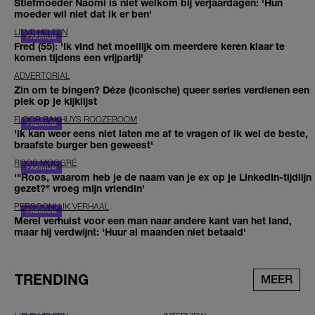
Stiefmoeder Naomi is niet welkom bij verjaardagen: 'Hun
moeder wil niet dat ik er ben'
LIEVE HELEEN
Fred (55): 'Ik vind het moeilijk om meerdere keren klaar te
komen tijdens een vrijpartij'
ADVERTORIAL
Zin om te bingen? Déze (iconische) queer series verdienen een
plek op je kijklijst
FLOOR BAKHUYS ROOZEBOOM
'Ik kan weer eens niet laten me af te vragen of ik wel de beste,
braafste burger ben geweest'
ROOS MOGGRÉ
'"Roos, waarom heb je de naam van je ex op je LinkedIn-tijdlijn
gezet?" vroeg mijn vriendin'
PERSOONLIJK VERHAAL
Merel verhuist voor een man naar andere kant van het land,
maar hij verdwijnt: 'Huur al maanden niet betaald'
TRENDING
MEER