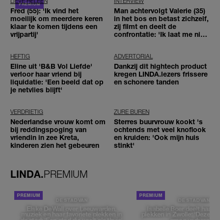
LIEVE HELEEN
INTERVIEW
Fred (55): 'Ik vind het
Man achtervolgt Valerie (35)
moeilijk om meerdere keren
in het bos en betast zichzelf,
klaar te komen tijdens een
zij filmt en deelt de
vrijpartij'
confrontatie: 'Ik laat me niet
tegenhouden'
HEFTIG
ADVERTORIAL
Eline uit 'B&B Vol Liefde'
Dankzij dit hightech product
verloor haar vriend bij
kregen LINDA.lezers frissere
liquidatie: 'Een beeld dat op
en schonere tanden
je netvlies blijft'
VERDRIETIG
ZURE BUREN
Nederlandse vrouw komt om
Sterres buurvrouw kookt 's
bij reddingspoging van
ochtends met veel knoflook
vriendin in zee Kreta,
en kruiden: 'Ook mijn huis
kinderen zien het gebeuren
stinkt'
LINDA.
PREMIUM
DE STAD VAN
DE STAD VAN
Elske DeWall over Leeuwarden,
Isabelle Boer deelt haar f
muziek en haar favoriete plekken in
plekken in Zwolle: 'Deze pl
de stad: 'Een stad die voelt als thuis'
graag verborgen'