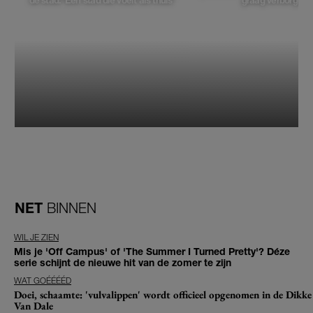
NET
BINNEN
WIL JE ZIEN
Mis je 'Off Campus' of 'The Summer I Turned Pretty'? Déze
serie schijnt de nieuwe hit van de zomer te zijn
WAT GOÉÉÉÉD
Doei, schaamte: 'vulvalippen' wordt officieel opgenomen in de Dikke
Van Dale