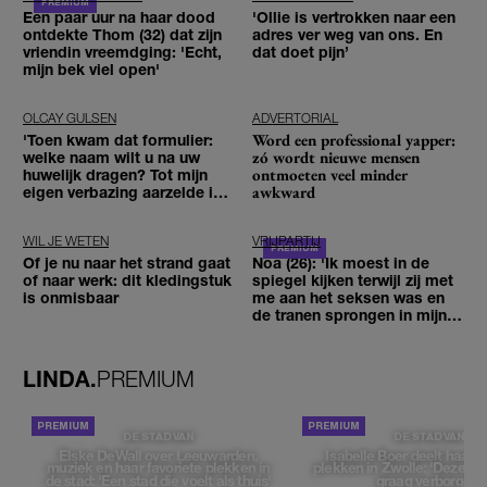
Een paar uur na haar dood
'Ollie is vertrokken naar een
ontdekte Thom (32) dat zijn
adres ver weg van ons. En
vriendin vreemdging: 'Echt,
dat doet pijn’
mijn bek viel open'
OLCAY GULSEN
ADVERTORIAL
Word een professional yapper:
'Toen kwam dat formulier:
zó wordt nieuwe mensen
welke naam wilt u na uw
ontmoeten veel minder
huwelijk dragen? Tot mijn
awkward
eigen verbazing aarzelde ik
geen moment'
WIL JE WETEN
VRIJPARTIJ
Of je nu naar het strand gaat
Noa (26): 'Ik moest in de
of naar werk: dit kledingstuk
spiegel kijken terwijl zij met
is onmisbaar
me aan het seksen was en
de tranen sprongen in mijn
ogen'
LINDA.
PREMIUM
DE STAD VAN
DE STAD VAN
Elske DeWall over Leeuwarden,
Isabelle Boer deelt haar f
muziek en haar favoriete plekken in
plekken in Zwolle: 'Deze pl
de stad: 'Een stad die voelt als thuis'
graag verborgen'