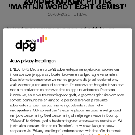
ZONDER KIJKEN' PITTIG:
'MARTIJN WORDT ECHT GEMIST'
20-03-2025
|
LINDA.
Er komt weer een nieuw seizoen, het achtste, van
‘Kopen zonder Kijken’ aan. Volgens interieurstyliste
Roos Reedijk en bouwkundige Bob Sikkes is het “een
goed gelukt seizoen”.
Jouw privacy-instellingen
Maar het is ook een seizoen dat anders loopt dan gedacht:
presentator Martijn Krabbé
is ernstig ziek en kan dus niet op
LINDA., DPG Media en onze
92
advertentiepartners gebruiken cookies om
informatie over je apparaat, locatie, browser en surfgedrag te verzamelen.
volle kracht meewerken.
Deze informatie combineren we met de gegevens die je zelf deelt met ons,
zoals wanneer je een account aanmaakt. Dit doen we om het gebruik van onze
media te analyseren en onze websites en apps te verbeteren. Daarnaast
kunnen we, als je hier toestemming voor geeft, je gegevens gebruiken om onze
NIEUW SEIZOEN ‘KOPEN ZONDER
content, communicatie en aanbod te personaliseren en je relevante
KIJKEN’
advertenties te tonen, en voor marketingdoeleinden delen met 4
mediapartners. Ook content van 13 externe platformen wordt enkel getoond
Het is mogelijk het laatste seizoen van
Kopen Zonder Kijken
met jouw toestemming. Geef toestemming of stel je eigen keuze in. Door op
dat door hem wordt gepresenteerd. “Er komen nogal wat
"Akkoord" te klikken, geef je toestemming voor onderstaande doeleinden. Wil
emoties bij kijken”, aldus Sikkes. “We zijn natuurlijk met z’n
je niet alles toestaan, klik dan op “Instellen”. Jouw keuze kun je opnieuw
aanpassen via “Privacy-instellingen” onderaan onze websites of in de menu’s
vieren dit programma begonnen en we maken het ook met z’n