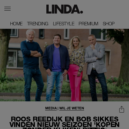
HOME
HOME
TRENDING
TRENDING
LIFESTYLE
LIFESTYLE
PREMIUM
PREMIUM
SHOP
SHOP
MEDIA
|
WIL JE WETEN
ROOS REEDIJK EN BOB SIKKES
VINDEN NIEUW SEIZOEN 'KOPEN