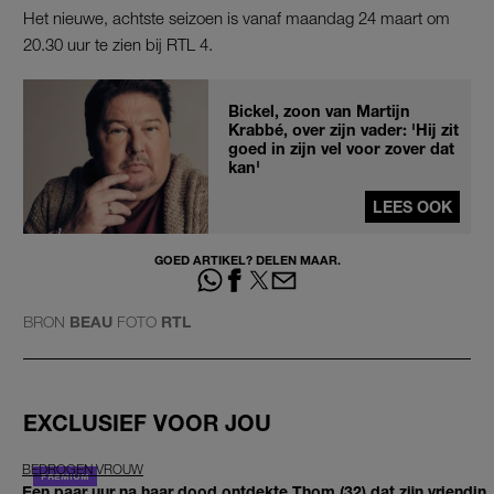
Het nieuwe, achtste seizoen is vanaf maandag 24 maart om
20.30 uur te zien bij RTL 4.
Bickel, zoon van Martijn
Krabbé, over zijn vader: 'Hij zit
goed in zijn vel voor zover dat
kan'
LEES OOK
GOED ARTIKEL? DELEN MAAR.
BRON
BEAU
FOTO
RTL
EXCLUSIEF VOOR JOU
BEDROGEN VROUW
Een paar uur na haar dood ontdekte Thom (32) dat zijn vriendin