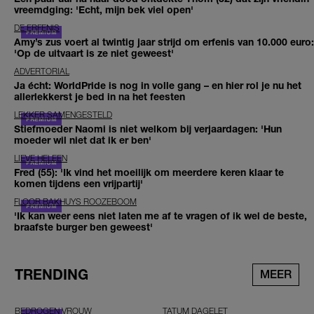
vreemdging: 'Echt, mijn bek viel open'
DE ERFENIS
Amy’s zus voert al twintig jaar strijd om erfenis van 10.000 euro:
'Op de uitvaart is ze niet geweest'
ADVERTORIAL
Ja écht: WorldPride is nog in volle gang – en hier rol je nu het
allerlekkerst je bed in na het feesten
LEKKER SAMENGESTELD
Stiefmoeder Naomi is niet welkom bij verjaardagen: 'Hun
moeder wil niet dat ik er ben'
LIEVE HELEEN
Fred (55): 'Ik vind het moeilijk om meerdere keren klaar te
komen tijdens een vrijpartij'
FLOOR BAKHUYS ROOZEBOOM
'Ik kan weer eens niet laten me af te vragen of ik wel de beste,
braafste burger ben geweest'
TRENDING
MEER
BEDROGEN VROUW
TATUM DAGELET