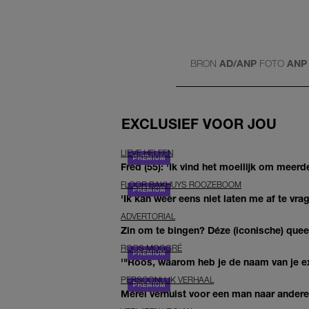
BRON
AD/ANP
FOTO
ANP
EXCLUSIEF VOOR JOU
LIEVE HELEEN
Fred (55): 'Ik vind het moeilijk om meerde
FLOOR BAKHUYS ROOZEBOOM
'Ik kan weer eens niet laten me af te vr
ADVERTORIAL
Zin om te bingen? Déze (iconische) queer 
ROOS MOGGRÉ
'"Roos, waarom heb je de naam van je ex 
PERSOONLIJK VERHAAL
Merel verhuist voor een man naar andere 