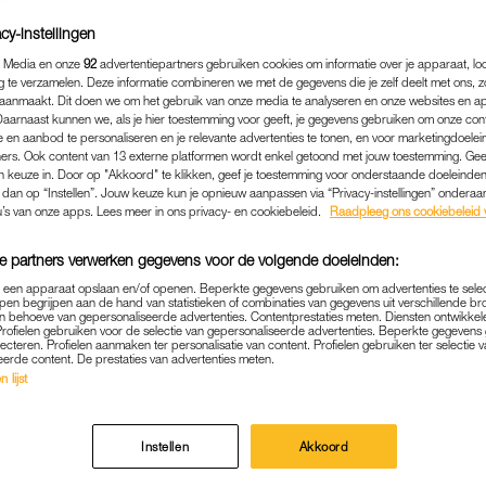
cy-instellingen
 Media en onze
92
advertentiepartners gebruiken cookies om informatie over je apparaat, lo
g te verzamelen. Deze informatie combineren we met de gegevens die je zelf deelt met ons, z
aanmaakt. Dit doen we om het gebruik van onze media te analyseren en onze websites en a
Daarnaast kunnen we, als je hier toestemming voor geeft, je gegevens gebruiken om onze con
 en aanbod te personaliseren en je relevante advertenties te tonen, en voor marketingdoele
ers. Ook content van 13 externe platformen wordt enkel getoond met jouw toestemming. Ge
gen keuze in. Door op "Akkoord" te klikken, geef je toestemming voor onderstaande doeleinden. 
k dan op “Instellen”. Jouw keuze kun je opnieuw aanpassen via “Privacy-instellingen” ondera
u’s van onze apps. Lees meer in ons privacy- en cookiebeleid.
Raadpleeg ons cookiebeleid 
e partners verwerken gegevens voor de volgende doeleinden:
MEDIA
|
WAT GOÉÉÉÉD
p een apparaat opslaan en/of openen. Beperkte gegevens gebruiken om advertenties te sele
pen begrijpen aan de hand van statistieken of combinaties van gegevens uit verschillende br
E TV-ZIEKENHUIS GAAT W
 behoeve van gepersonaliseerde advertenties. Contentprestaties meten. Diensten ontwikkel
Profielen gebruiken voor de selectie van gepersonaliseerde advertenties. Beperkte gegeven
lecteren. Profielen aanmaken ter personalisatie van content. Profielen gebruiken ter selectie 
H CENTRUM WEST' KEERT 
eerde content. De prestaties van advertenties meten.
DERTIG JAAR TERUG
 lijst
27-11-2023
|
MARTINE FINDHAMMER-SCHUT
Instellen
Akkoord
g zaten miljoenen Nederlanders in de jaren tachtig 