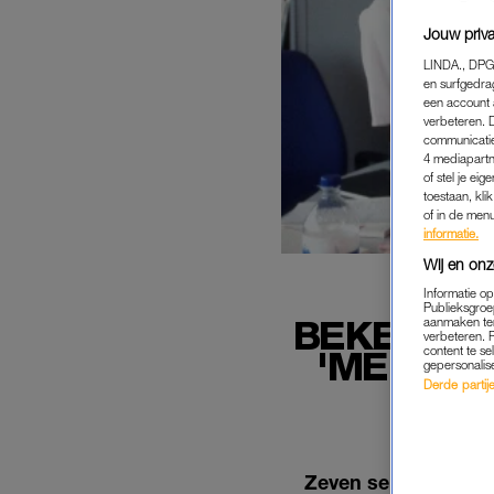
Jouw priva
LINDA., DPG
en surfgedra
een account 
verbeteren. 
communicatie
4 mediapartn
of stel je ei
toestaan, kli
of in de men
informatie.
Wij en onz
Informatie o
Publieksgroe
BEKENDST
aanmaken ten
verbeteren. 
content te se
'MEDISC
gepersonalis
Derde partijen
Zeven seizoenen lan