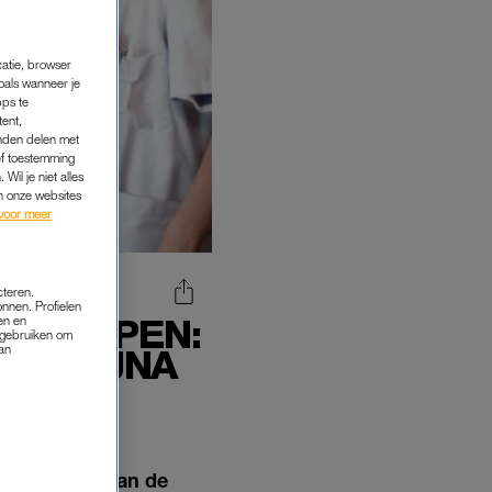
catie, browser
oals wanneer je
pps te
tent,
inden delen met
ef toestemming
Wil je niet alles
an onze websites
voor meer
cteren.
onnen. Profielen
EER OPEN:
en en
s gebruiken om
van
NA BIJNA
en negentig aan de