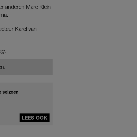
er anderen Marc Klein
ama.
cteur Karel van
ng.
en.
e seizoen
LEES OOK