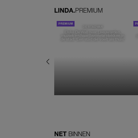
LINDA.
PREMIUM
DE STAD VAN
Elske DeWall over Leeuwarden,
muziek en haar favoriete plekken in
de stad: 'Een stad die voelt als thuis'
NET
BINNEN