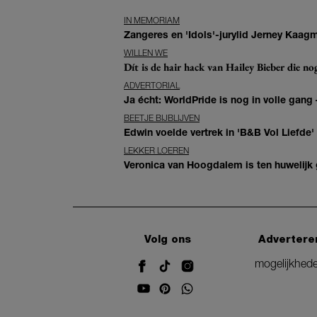
IN MEMORIAM
Zangeres en 'Idols'-jurylid Jerney Kaag
WILLEN WE
Dít is de hair hack van Hailey Bieber die n
ADVERTORIAL
Ja écht: WorldPride is nog in volle gang –
BEETJE BIJBLIJVEN
Edwin voelde vertrek in 'B&B Vol Liefde'
LEKKER LOEREN
Veronica van Hoogdalem is ten huwelijk
Volg ons
Advertere
mogelijkhed