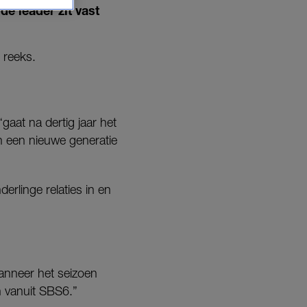
de leader zit vast
 reeks.
“gaat na dertig jaar het
 een nieuwe generatie
rlinge relaties in en
 wanneer het seizoen
n vanuit SBS6.”