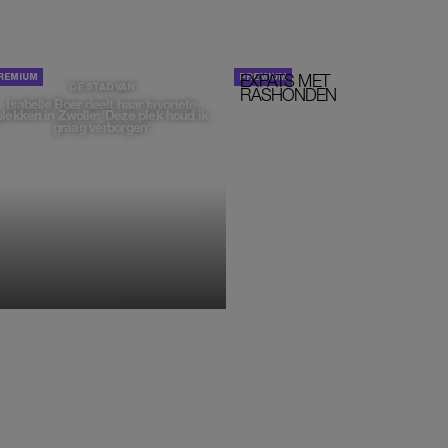
EXPATS MET
STOM!
DE STAD VAN
RASHONDEN
Isabelle Boer deelt haar favoriete
plekken in Zwolle: 'Deze plek houd ik
graag verborgen'
MONIQUE KLEMANN