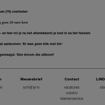
man (79) overleden
og geen 20 euro kost
 en hier rol je nu het allerlekkerst je bed in na het feesten
 al aankomen: 'Er was geen klik met Iris'
 gevraagd: 'Een droom die uitkomt'
n
Nieuwsbrief
Contact
LIND
en
schrijf je in
vacatures
st
colofon
klantenservice