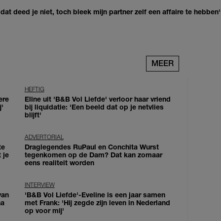
at deed je niet, toch bleek mijn partner zelf een affaire te hebben'
MEER
HEFTIG
ere
Eline uit 'B&B Vol Liefde' verloor haar vriend
j'
bij liquidatie: 'Een beeld dat op je netvlies
blijft'
ADVERTORIAL
te
Draglegendes RuPaul en Conchita Wurst
 je
tegenkomen op de Dam? Dat kan zomaar
eens realiteit worden
INTERVIEW
van
'B&B Vol Liefde'-Eveline is een jaar samen
na
met Frank: 'Hij zegde zijn leven in Nederland
op voor mij'