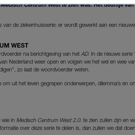
s
Medisch Centrum West
te zien was. Het deuntje van 
 van de ziekenhuisserie: er wordt gewerkt aan een nieuwe
RUM WEST
rdvoerder na berichtgeving van het
AD
. In de nieuwe serie 
van Nederland weer open en volgen we het wel en wee van
digen”, zo laat de woordvoerder weten.
e om uit het leven gegrepen onderwerpen, dilemma’s en onde
 wie in
Medisch Centrum West
2.0
. te zien zullen zijn en
formatie over deze serie te delen is, dan zullen we dat doe