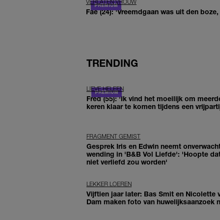
VERLATEN VROUW
Fae (24): 'Vreemdgaan was uit den boze, d
TRENDING
LIEVE HELEEN
Fred (55): 'Ik vind het moeilijk om meerd
keren klaar te komen tijdens een vrijparti
FRAGMENT GEMIST
Gesprek Iris en Edwin neemt onverwach
wending in 'B&B Vol Liefde': 'Hoopte dat
niet verliefd zou worden'
LEKKER LOEREN
Vijftien jaar later: Bas Smit en Nicolette 
Dam maken foto van huwelijksaanzoek 