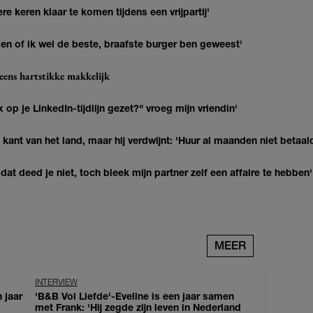
re keren klaar te komen tijdens een vrijpartij'
agen of ik wel de beste, braafste burger ben geweest'
eens hartstikke makkelijk
op je LinkedIn-tijdlijn gezet?" vroeg mijn vriendin'
kant van het land, maar hij verdwijnt: 'Huur al maanden niet betaal
at deed je niet, toch bleek mijn partner zelf een affaire te hebben'
MEER
INTERVIEW
 jaar
'B&B Vol Liefde'-Eveline is een jaar samen
met Frank: 'Hij zegde zijn leven in Nederland