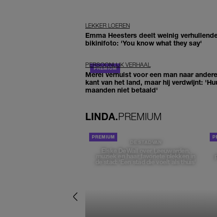
LEKKER LOEREN
Emma Heesters deelt weinig verhullend
bikinifoto: 'You know what they say'
PERSOONLIJK VERHAAL
Merel verhuist voor een man naar ander
kant van het land, maar hij verdwijnt: 'Hu
maanden niet betaald'
LINDA.
PREMIUM
DE STAD VAN
Elske DeWall over Leeuwarden,
muziek en haar favoriete plekken in
de stad: 'Een stad die voelt als thuis'