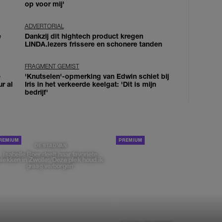
op voor mij'
ADVERTORIAL
e
Dankzij dit hightech product kregen
LINDA.lezers frissere en schonere tanden
FRAGMENT GEMIST
e
'Knutselen'-opmerking van Edwin schiet bij
ur al
Iris in het verkeerde keelgat: 'Dit is mijn
bedrijf'
PORTRETTEN
DE STAD VAN
Isabelle Boer deelt haar favoriete
plekken in Zwolle: 'Deze plek houd ik
graag verborgen'