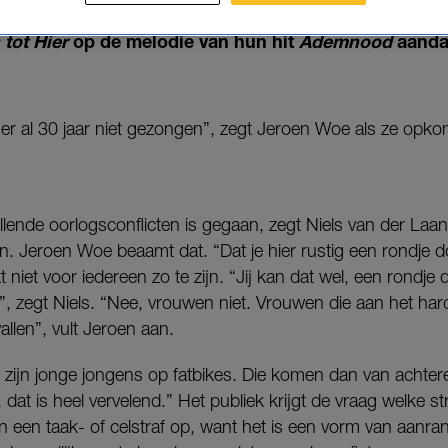
geslagen
door jongens op fatbikes
. Katja Schuurman
 tot Hier
op de melodie van hun hit
Ademnood
aandac
 al 30 jaar niet gezongen”, zegt Jeroen Woe als ze opk
lende oorlogsconflicten is gegaan, zegt Niels van der Laan dat
even. Jeroen Woe beaamt dat. “Dat je hier rustig een rondje 
t niet voor iedereen zo te zijn. “Jij kan dat wel, een rondje
, zegt Niels. “Nee, vrouwen niet. Vrouwen die aan het har
allen”, vult Jeroen aan.
at zijn jonge jongens op fatbikes. Die komen dan van achte
, dat is heel vervelend.” Het publiek krijgt de vraag welke str
n een taak- of celstraf op, want het is een vorm van aanra