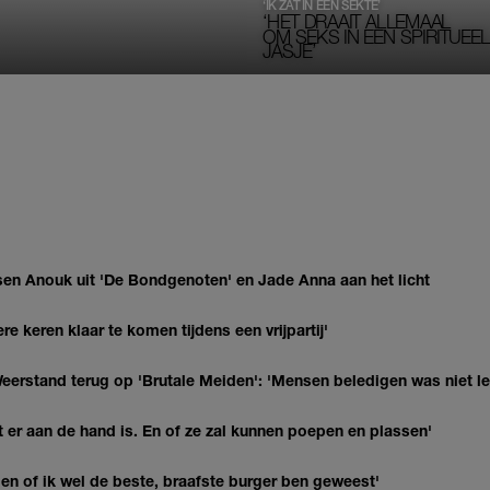
‘IK ZAT IN EEN SEKTE’
‘HET DRAAIT ALLEMAAL
OM SEKS IN EEN SPIRITUEEL 
JASJE’
en Anouk uit 'De Bondgenoten' en Jade Anna aan het licht
re keren klaar te komen tijdens een vrijpartij'
eerstand terug op 'Brutale Meiden': 'Mensen beledigen was niet l
 er aan de hand is. En of ze zal kunnen poepen en plassen'
agen of ik wel de beste, braafste burger ben geweest'