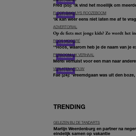
Fred (55): 'Ik vind het moeilijk om meerde
FLOOR BAKHUYS ROOZEBOOM
'Ik kan weer eens niet laten me af te vr
ADVERTORIAL
Op de fiets met jonge kids? Zo wordt het in
ROOS MOGGRÉ
'"Roos, waarom heb je de naam van je ex 
PERSOONLIJK VERHAAL
Merel verhuist voor een man naar andere 
VERLATEN VROUW
Fae (24): 'Vreemdgaan was uit den boze, d
TRENDING
GELEZEN BIJ DE TANDARTS
Marlijn Weerdenburg en partner na negen
eindelijk samen op vakantie