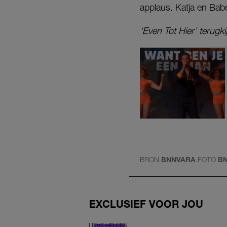
applaus. Katja en Babe
‘Even Tot Hier’
terugki
BRON
BNNVARA
FOTO
B
EXCLUSIEF VOOR JOU
LIEVE HELEEN