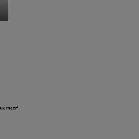
MONIQUE KLEMANN
euk meer'