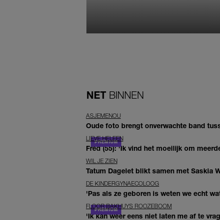
NET
BINNEN
ASJEMENOU
Oude foto brengt onverwachte band tuss
LIEVE HELEEN
Fred (55): 'Ik vind het moeilijk om meerde
WIL JE ZIEN
Tatum Dagelet blikt samen met Saskia W
DE KINDERGYNAECOLOOG
'Pas als ze geboren is weten we echt wat
FLOOR BAKHUYS ROOZEBOOM
'Ik kan weer eens niet laten me af te vr