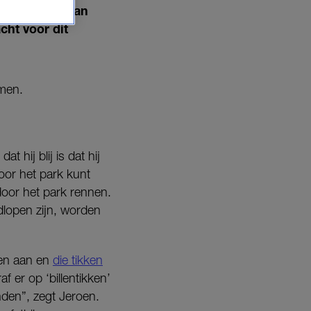
 en Babette van
ht voor dit
omen.
 hij blij is dat hij
door het park kunt
 door het park rennen.
dlopen zijn, worden
ren aan en
die tikken
af er op ‘billentikken’
nden”, zegt Jeroen.