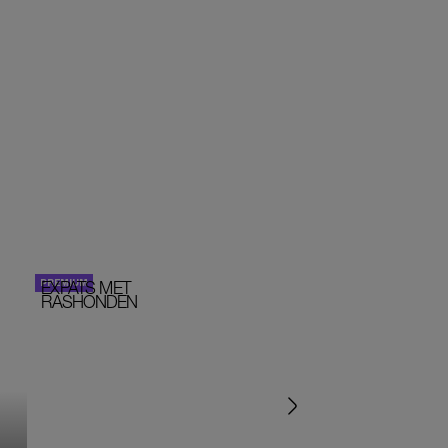
EXPATS MET
STOM!
PERSOONLIJK VERHA
RASHONDEN