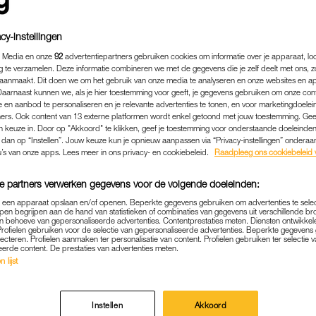
cy-instellingen
 Media en onze
92
advertentiepartners gebruiken cookies om informatie over je apparaat, lo
g te verzamelen. Deze informatie combineren we met de gegevens die je zelf deelt met ons, z
aanmaakt. Dit doen we om het gebruik van onze media te analyseren en onze websites en a
Daarnaast kunnen we, als je hier toestemming voor geeft, je gegevens gebruiken om onze con
 en aanbod te personaliseren en je relevante advertenties te tonen, en voor marketingdoele
ers. Ook content van 13 externe platformen wordt enkel getoond met jouw toestemming. Ge
gen keuze in. Door op "Akkoord" te klikken, geef je toestemming voor onderstaande doeleinden. 
k dan op “Instellen”. Jouw keuze kun je opnieuw aanpassen via “Privacy-instellingen” ondera
u’s van onze apps. Lees meer in ons privacy- en cookiebeleid.
Raadpleeg ons cookiebeleid 
e partners verwerken gegevens voor de volgende doeleinden:
MEDIA
|
FRAGMENT GEMIST
p een apparaat opslaan en/of openen. Beperkte gegevens gebruiken om advertenties te sele
CHUURMAN EN BABETTE 
pen begrijpen aan de hand van statistieken of combinaties van gegevens uit verschillende br
 behoeve van gepersonaliseerde advertenties. Contentprestaties meten. Diensten ontwikkel
 AANRANDINGEN IN HET 
Profielen gebruiken voor de selectie van gepersonaliseerde advertenties. Beperkte gegeven
lecteren. Profielen aanmaken ter personalisatie van content. Profielen gebruiken ter selectie 
 NIEUWE VERSIE 'ADEMN
eerde content. De prestaties van advertenties meten.
 lijst
11-05-2025
|
ANOUK JONGENEEL
Instellen
Akkoord
erdam ontvangt steeds meer meldingen van vrouwen d