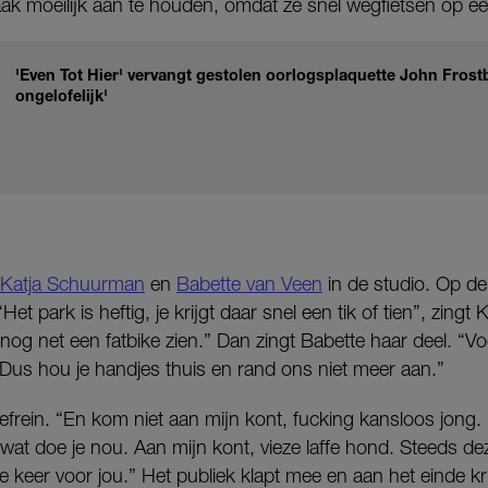
ak moeilijk aan te houden, omdat ze snel wegfietsen op ee
'Even Tot Hier' vervangt gestolen oorlogsplaquette John Fros
ongelofelijk'
Katja Schuurman
en
Babette van Veen
in de studio. Op de
“Het park is heftig, je krijgt daar snel een tik of tien”, zin
 nog net een fatbike zien.” Dan zingt Babette haar deel. “Vo
. Dus hou je handjes thuis en rand ons niet meer aan.”
frein. “En kom niet aan mijn kont, fucking kansloos jong. D
 wat doe je nou. Aan mijn kont, vieze laffe hond. Steeds de
e keer voor jou.” Het publiek klapt mee en aan het einde kr