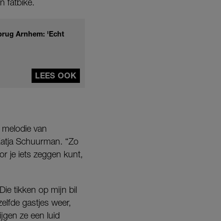
n fatbike.
tbrug Arnhem: 'Echt
LEES OOK
 melodie van
gt Katja Schuurman. “Zo
or je iets zeggen kunt,
ie tikken op mijn bil
zelfde gastjes weer,
ijgen ze een luid