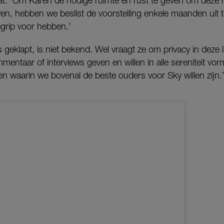
: ‘Om Karen de nodige ruimte en rust te geven om deze n
ven, hebben we beslist de voorstelling enkele maanden uit te
egrip voor hebben.’
 geklapt, is niet bekend. Wel vraagt ze om privacy in deze 
mentaar of interviews geven en willen in alle sereniteit v
en waarin we bovenal de beste ouders voor Sky willen zijn.