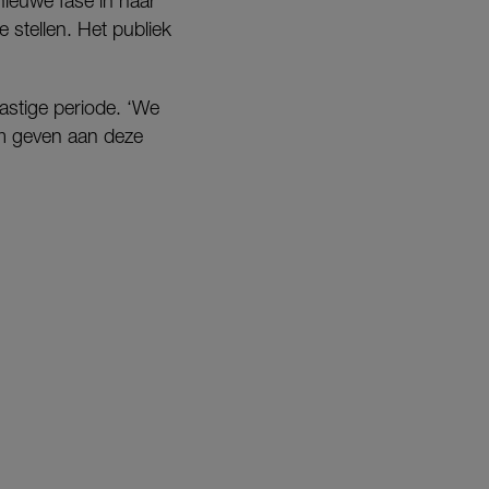
ieuwe fase in haar
 stellen. Het publiek
lastige periode. ‘We
orm geven aan deze
’