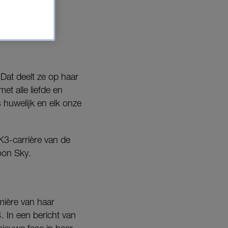
Dat deelt ze op haar
et alle liefde en
 huwelijk en elk onze
K3-carrière van de
oon Sky.
mière van haar
 In een bericht van