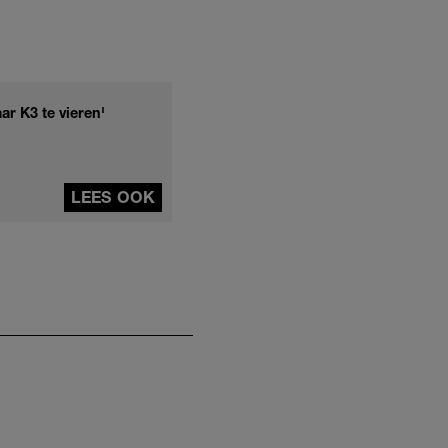
r K3 te vieren'
LEES OOK