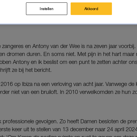
m.
Instellen
Akkoord
 om privacy.
 zangeres en Antony van der Wee is na zeven jaar voorbij. 
en dromen duren. En soms niet. Met pijn in het hart maar m
bben Antony en ik beslist om een punt te zetten achter ons
ijft ze bij het bericht.
2016 op Ibiza na een verloving van acht jaar. Vanwege de 
der niet van een bruiloft. In 2010 verwelkomden ze hun z
k professionele gevolgen. Zo heeft Damen besloten de pre
e keer uit te stellen van 13 december naar 24 april 2024.