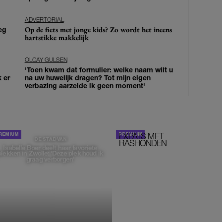
ADVERTORIAL
Op de fiets met jonge kids? Zo wordt het ineens
eg
hartstikke makkelijk
OLCAY GULSEN
'Toen kwam dat formulier: welke naam wilt u
k er
na uw huwelijk dragen? Tot mijn eigen
verbazing aarzelde ik geen moment'
EXPATS MET
STOM!
DE STAD VAN
RASHONDEN
Isabelle Boer deelt haar favoriete
plekken in Zwolle: 'Deze plek houd ik
graag verborgen'