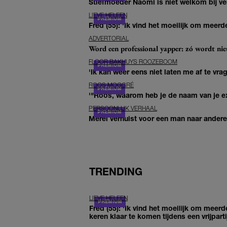
Stiefmoeder Naomi is niet welkom bij ver
LIEVE HELEEN
Fred (55): 'Ik vind het moeilijk om meerde
ADVERTORIAL
Word een professional yapper: zó wordt n
FLOOR BAKHUYS ROOZEBOOM
'Ik kan weer eens niet laten me af te vr
ROOS MOGGRÉ
'"Roos, waarom heb je de naam van je ex 
PERSOONLIJK VERHAAL
Merel verhuist voor een man naar andere 
TRENDING
LIEVE HELEEN
Fred (55): 'Ik vind het moeilijk om meerd
keren klaar te komen tijdens een vrijparti