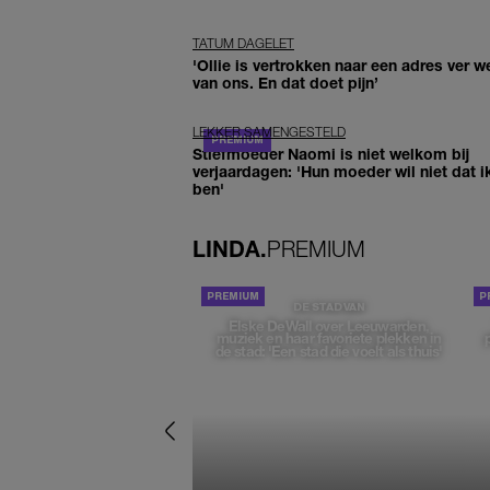
TATUM DAGELET
'Ollie is vertrokken naar een adres ver w
van ons. En dat doet pijn’
LEKKER SAMENGESTELD
Stiefmoeder Naomi is niet welkom bij
verjaardagen: 'Hun moeder wil niet dat i
ben'
LINDA.
PREMIUM
DE STAD VAN
Elske DeWall over Leeuwarden,
muziek en haar favoriete plekken in
de stad: 'Een stad die voelt als thuis'