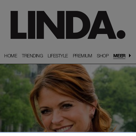
HOME
HOME
TRENDING
TRENDING
LIFESTYLE
LIFESTYLE
PREMIUM
PREMIUM
SHOP
SHOP
MEER