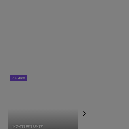
PORTRETTEN
PERSOONLIJK VERHA
‘IK ZAT IN EEN SEKTE’