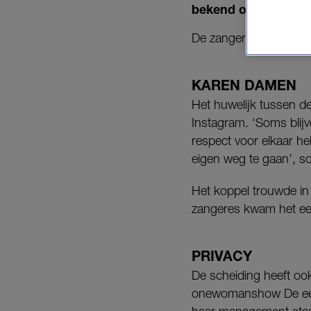
bekend op Instagra
De zangeres vraagt nu
KAREN DAMEN
Het huwelijk tussen de
Instagram. ‘Soms blijv
respect voor elkaar he
eigen weg te gaan’, schr
Het koppel trouwde in 
zangeres kwam het eer
PRIVACY
De scheiding heeft oo
onewomanshow De eerst