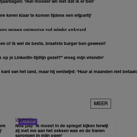
jaardagen: 'Hun moeder wil niet dat ik er ben'
re keren klaar te komen tijdens een vrijpartij'
ieuwe mensen ontmoeten veel minder awkward
agen of ik wel de beste, braafste burger ben geweest'
op je LinkedIn-tijdlijn gezet?" vroeg mijn vriendin'
kant van het land, maar hij verdwijnt: 'Huur al maanden niet betaal
MEER
VRIJPARTIJ
ere
Noa (26): 'Ik moest in de spiegel kijken terwijl
j'
zij met me aan het seksen was en de tranen
sprongen in mijn ogen'