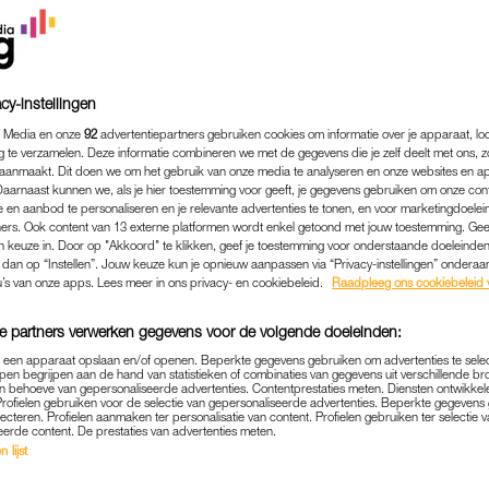
cy-instellingen
 Media en onze
92
advertentiepartners gebruiken cookies om informatie over je apparaat, lo
g te verzamelen. Deze informatie combineren we met de gegevens die je zelf deelt met ons, z
aanmaakt. Dit doen we om het gebruik van onze media te analyseren en onze websites en a
Daarnaast kunnen we, als je hier toestemming voor geeft, je gegevens gebruiken om onze con
 en aanbod te personaliseren en je relevante advertenties te tonen, en voor marketingdoele
ers. Ook content van 13 externe platformen wordt enkel getoond met jouw toestemming. Ge
gen keuze in. Door op "Akkoord" te klikken, geef je toestemming voor onderstaande doeleinden. 
k dan op “Instellen”. Jouw keuze kun je opnieuw aanpassen via “Privacy-instellingen” ondera
u’s van onze apps. Lees meer in ons privacy- en cookiebeleid.
Raadpleeg ons cookiebeleid 
MEDIA
|
GELEZEN BIJ DE TANDARTS
G K3-ZANGERES KAREN D
e partners verwerken gegevens voor de volgende doeleinden:
 'MET PIJN IN MIJN HART
p een apparaat opslaan en/of openen. Beperkte gegevens gebruiken om advertenties te sele
pen begrijpen aan de hand van statistieken of combinaties van gegevens uit verschillende br
ALLE LIEFDE'
 behoeve van gepersonaliseerde advertenties. Contentprestaties meten. Diensten ontwikkel
Profielen gebruiken voor de selectie van gepersonaliseerde advertenties. Beperkte gegeven
lecteren. Profielen aanmaken ter personalisatie van content. Profielen gebruiken ter selectie 
28-11-2023
|
ROBYN VAN GORSEL
eerde content. De prestaties van advertenties meten.
 lijst
r man Antony gaan scheiden. Dat maakt de voormal