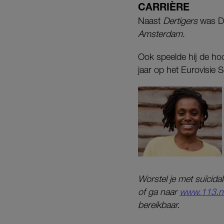
CARRIÈRE
Naast
Dertigers
was De
Amsterdam
.
Ook speelde hij de hoo
jaar op het Eurovisie 
Worstel je met suïcid
of ga naar
www.113.n
bereikbaar.