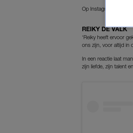
Op Instagram deelde zi
REIKY DE VALK
‘Reiky heeft ervoor gek
ons zijn, voor altijd in
In een reactie laat m
zijn liefde, zijn talent 