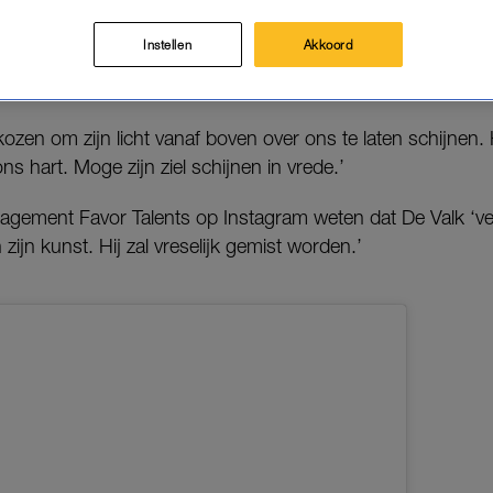
jn familie maandag een bericht met het nieuws van zijn ove
Instellen
Akkoord
ozen om zijn licht vanaf boven over ons te laten schijnen. Hij
 ons hart. Moge zijn ziel schijnen in vrede.’
anagement Favor Talents op Instagram weten dat De Valk ‘ve
en zijn kunst. Hij zal vreselijk gemist worden.’