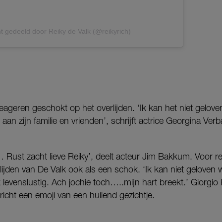
t gedeeld door Reiky de Valk (@reikyrich)
eageren geschokt op het overlijden. ‘Ik kan het niet gelov
 aan zijn familie en vrienden’, schrijft actrice Georgina Ver
… Rust zacht lieve Reiky’, deelt acteur Jim Bakkum. Voor r
jden van De Valk ook als een schok. ‘Ik kan niet geloven wa
jk levenslustig. Ach jochie toch…..mijn hart breekt.’ Giorgi
richt een emoji van een huilend gezichtje.