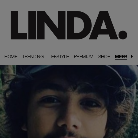
HOME
HOME
TRENDING
TRENDING
LIFESTYLE
LIFESTYLE
PREMIUM
PREMIUM
SHOP
SHOP
MEER