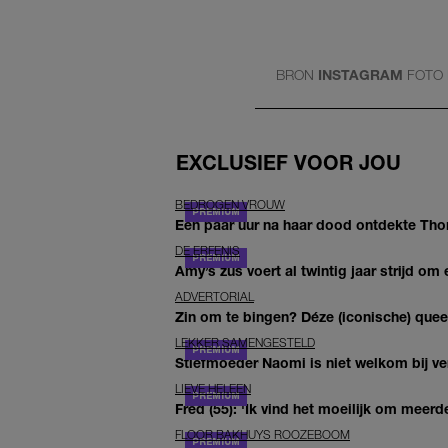
BRON
INSTAGRAM
FOTO
EXCLUSIEF VOOR JOU
BEDROGEN VROUW
Een paar uur na haar dood ontdekte Thom 
DE ERFENIS
Amy’s zus voert al twintig jaar strijd om 
ADVERTORIAL
Zin om te bingen? Déze (iconische) queer 
LEKKER SAMENGESTELD
Stiefmoeder Naomi is niet welkom bij ver
LIEVE HELEEN
Fred (55): 'Ik vind het moeilijk om meerde
FLOOR BAKHUYS ROOZEBOOM