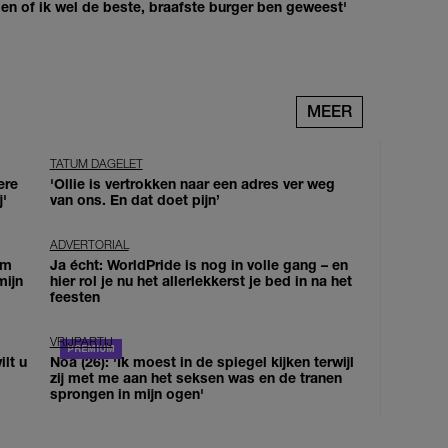
agen of ik wel de beste, braafste burger ben geweest'
MEER
TATUM DAGELET
ere
'Ollie is vertrokken naar een adres ver weg
j'
van ons. En dat doet pijn’
ADVERTORIAL
om
Ja écht: WorldPride is nog in volle gang – en
mijn
hier rol je nu het allerlekkerst je bed in na het
feesten
VRIJPARTIJ
lt u
Noa (26): 'Ik moest in de spiegel kijken terwijl
zij met me aan het seksen was en de tranen
sprongen in mijn ogen'