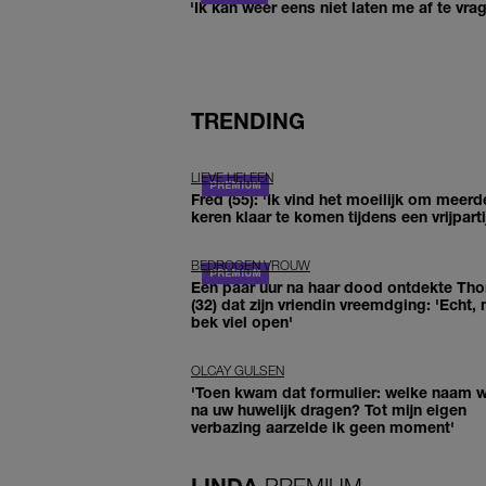
'Ik kan weer eens niet laten me af te vr
TRENDING
LIEVE HELEEN
Fred (55): 'Ik vind het moeilijk om meerd
keren klaar te komen tijdens een vrijparti
BEDROGEN VROUW
Een paar uur na haar dood ontdekte Th
(32) dat zijn vriendin vreemdging: 'Echt, 
bek viel open'
OLCAY GULSEN
'Toen kwam dat formulier: welke naam wi
na uw huwelijk dragen? Tot mijn eigen
verbazing aarzelde ik geen moment'