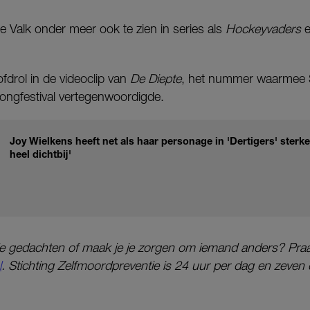
 Valk onder meer ook te zien in series als
Hockeyvaders
fdrol in de videoclip van
De Diepte
, het nummer waarmee 
Songfestival vertegenwoordigde.
Joy Wielkens heeft net als haar personage in 'Dertigers' ster
heel dichtbij'
ale gedachten of maak je je zorgen om iemand anders? Praa
l
. Stichting Zelfmoordpreventie is 24 uur per dag en zeve