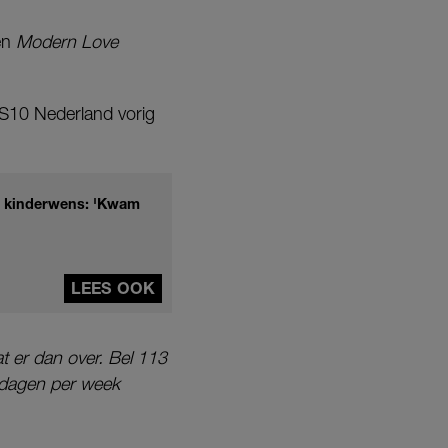
en
Modern Love
S10 Nederland vorig
ke kinderwens: 'Kwam
LEES OOK
t er dan over. Bel 113
n dagen per week