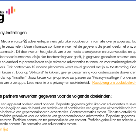
cy-instellingen
 Media en onze
92
advertentiepartners gebruiken cookies om informatie over je apparaat, lo
g te verzamelen. Deze informatie combineren we met de gegevens die je zelf deelt met ons, z
aanmaakt. Dit doen we om het gebruik van onze media te analyseren en onze websites en a
Daarnaast kunnen we, als je hier toestemming voor geeft, je gegevens gebruiken om onze con
 en aanbod te personaliseren en je relevante advertenties te tonen, en voor marketingdoele
ers. Ook content van 13 externe platformen wordt enkel getoond met jouw toestemming. Ge
gen keuze in. Door op "Akkoord" te klikken, geef je toestemming voor onderstaande doeleinden. 
k dan op “Instellen”. Jouw keuze kun je opnieuw aanpassen via “Privacy-instellingen” ondera
MEDIA
|
VERDRIETIG
u’s van onze apps. Lees meer in ons privacy- en cookiebeleid.
Raadpleeg ons cookiebeleid 
GERS'-ACTEUR REIKY DE VA
e partners verwerken gegevens voor de volgende doeleinden:
DEN: 'VOOR ALTIJD IN ON
p een apparaat opslaan en/of openen. Beperkte gegevens gebruiken om advertenties te sele
pen begrijpen aan de hand van statistieken of combinaties van gegevens uit verschillende br
25-09-2023
|
MARTINE FINDHAMMER-SCHUT
 behoeve van gepersonaliseerde advertenties. Contentprestaties meten. Diensten ontwikkel
Profielen gebruiken voor de selectie van gepersonaliseerde advertenties. Beperkte gegeven
lecteren. Profielen aanmaken ter personalisatie van content. Profielen gebruiken ter selectie 
 is op 23-jarige leeftijd overleden. Dat heeft zijn fa
eerde content. De prestaties van advertenties meten.
 lijst
 meer bekend van de BNNVARA-dramaserie ‘Dertigers’