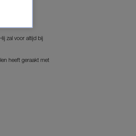
rlijden.
 zal voor altijd bij
len heeft geraakt met