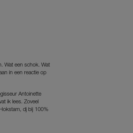
en. Wat een schok. Wat
baan in een reactie op
egisseur Antoinette
t ik lees. Zoveel
o Hokstam, dj bij 100%