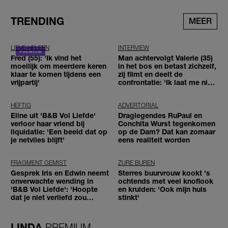
TRENDING
MEER
LIEVE HELEEN
INTERVIEW
Fred (55): 'Ik vind het
Man achtervolgt Valerie (35)
moeilijk om meerdere keren
in het bos en betast zichzelf,
klaar te komen tijdens een
zij filmt en deelt de
vrijpartij'
confrontatie: 'Ik laat me niet
tegenhouden'
HEFTIG
ADVERTORIAL
Eline uit 'B&B Vol Liefde'
Draglegendes RuPaul en
verloor haar vriend bij
Conchita Wurst tegenkomen
liquidatie: 'Een beeld dat op
op de Dam? Dat kan zomaar
je netvlies blijft'
eens realiteit worden
FRAGMENT GEMIST
ZURE BUREN
Gesprek Iris en Edwin neemt
Sterres buurvrouw kookt 's
onverwachte wending in
ochtends met veel knoflook
'B&B Vol Liefde': 'Hoopte
en kruiden: 'Ook mijn huis
dat je niet verliefd zou
stinkt'
worden'
LINDA.
PREMIUM