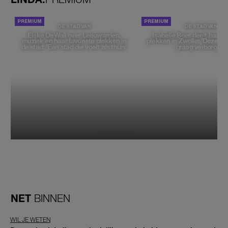
DE STAD VAN
DE STAD VAN
Elske DeWall over Leeuwarden,
Isabelle Boer deelt haar f
muziek en haar favoriete plekken in
plekken in Zwolle: 'Deze pl
de stad: 'Een stad die voelt als thuis'
graag verborgen'
NET
BINNEN
WIL JE WETEN