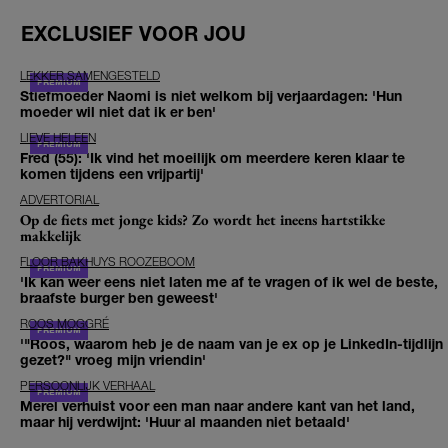
EXCLUSIEF VOOR JOU
LEKKER SAMENGESTELD
Stiefmoeder Naomi is niet welkom bij verjaardagen: 'Hun
moeder wil niet dat ik er ben'
LIEVE HELEEN
Fred (55): 'Ik vind het moeilijk om meerdere keren klaar te
komen tijdens een vrijpartij'
ADVERTORIAL
Op de fiets met jonge kids? Zo wordt het ineens hartstikke
makkelijk
FLOOR BAKHUYS ROOZEBOOM
'Ik kan weer eens niet laten me af te vragen of ik wel de beste,
braafste burger ben geweest'
ROOS MOGGRÉ
'"Roos, waarom heb je de naam van je ex op je LinkedIn-tijdlijn
gezet?" vroeg mijn vriendin'
PERSOONLIJK VERHAAL
Merel verhuist voor een man naar andere kant van het land,
maar hij verdwijnt: 'Huur al maanden niet betaald'