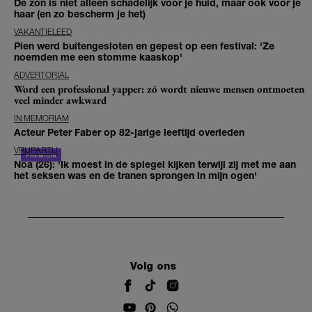
De zon is niet alleen schadelijk voor je huid, maar ook voor je
haar (en zo bescherm je het)
VAKANTIELEED
Pien werd buitengesloten en gepest op een festival: 'Ze
noemden me een stomme kaaskop'
ADVERTORIAL
Word een professional yapper: zó wordt nieuwe mensen ontmoeten
veel minder awkward
IN MEMORIAM
Acteur Peter Faber op 82-jarige leeftijd overleden
VRIJPARTIJ
Noa (26): 'Ik moest in de spiegel kijken terwijl zij met me aan
het seksen was en de tranen sprongen in mijn ogen'
Volg ons