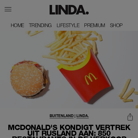
HOME
HOME
TRENDING
TRENDING
LIFESTYLE
LIFESTYLE
PREMIUM
PREMIUM
SHOP
SHOP
BUITENLAND
|
LINDA.
MCDONALD'S KONDIGT VERTREK
UIT RUSLAND AAN: 850