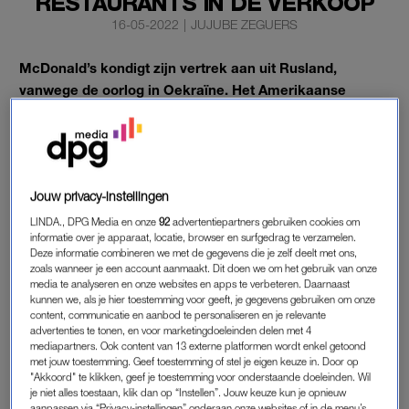
RESTAURANTS IN DE VERKOOP
16-05-2022
|
JUJUBE ZEGUERS
McDonald’s kondigt zijn vertrek aan uit Rusland,
vanwege de oorlog in Oekraïne. Het Amerikaanse
concern heeft besloten al zijn activiteiten in het land te
staken.
De fastfoodketen had zijn 850 vestigingen in Rusland eerder al
tot nader order gesloten.
Jouw privacy-instellingen
LINDA., DPG Media en onze
92
advertentiepartners gebruiken cookies om
informatie over je apparaat, locatie, browser en surfgedrag te verzamelen.
MCDONALD’S
Deze informatie combineren we met de gegevens die je zelf deelt met ons,
zoals wanneer je een account aanmaakt. Dit doen we om het gebruik van onze
De stap om volledig te vertrekken uit Rusland, heeft een grote
media te analyseren en onze websites en apps te verbeteren. Daarnaast
symbolische waarde. McDonald’s opende meer dan dertig
kunnen we, als je hier toestemming voor geeft, je gegevens gebruiken om onze
content, communicatie en aanbod te personaliseren en je relevante
jaar geleden in de nadagen van de Sovjet-Unie voor het eerst
advertenties te tonen, en voor marketingdoeleinden delen met 4
de deuren in het land. Toen stonden er lange rijen met Russen,
mediapartners. Ook content van 13 externe platformen wordt enkel getoond
met jouw toestemming. Geef toestemming of stel je eigen keuze in. Door op
die op dat moment voor het eerst de kans kregen de burgers
"Akkoord" te klikken, geef je toestemming voor onderstaande doeleinden. Wil
en friet van het westerse bedrijf uit te proberen.
je niet alles toestaan, klik dan op “Instellen”. Jouw keuze kun je opnieuw
aanpassen via “Privacy-instellingen” onderaan onze websites of in de menu’s