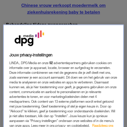
Chinese vrouw verkoopt moedermelk om
ziekenhuisrekening baby te betalen
Behandeling tijdens zwangerschap
Het resultaat van het behandelen van de vrouwen? Het aantal
levend geboren kinderen neemt toe, het aantal
vroeggeboortes daalt. Zwangere vrouwen met kanker brengen
ongeboren kind geen schade toe. De ontwikkeling van de
Jouw privacy-instellingen
kinderen verloopt in de eerste levensjaren net zoals bij andere
LINDA., DPG Media en onze
92
advertentiepartners gebruiken cookies om
kinderen.
informatie over je apparaat, locatie, browser en surfgedrag te verzamelen.
Deze informatie combineren we met de gegevens die je zelf deelt met ons,
Eén op duizend
zoals wanneer je een account aanmaakt. Dit doen we om het gebruik van onze
media te analyseren en onze websites en apps te verbeteren. Daarnaast
Jaarlijks wordt bij één op de duizend zwangere vrouwen
kunnen we, als je hier toestemming voor geeft, je gegevens gebruiken om onze
kanker vastgesteld, wat voor Nederland neerkomt op ruim
content, communicatie en aanbod te personaliseren en je relevante
advertenties te tonen, en voor marketingdoeleinden delen met 4
honderdvijftig vrouwen. De overlevingskans voor deze
mediapartners. Ook content van 13 externe platformen wordt enkel getoond
moeders neemt de laatste jaren wel toe, er zit zelfs geen
met jouw toestemming. Geef toestemming of stel je eigen keuze in. Door op
"Akkoord" te klikken, geef je toestemming voor onderstaande doeleinden. Wil
verschil meer tussen de kans van een zwangere- en niet
je niet alles toestaan, klik dan op “Instellen”. Jouw keuze kun je opnieuw
zwangere vrouw met kanker.
aanpassen via “Privacy-instellingen” onderaan onze websites of in de menu’s
van onze apps. Lees meer in ons privacy- en cookiebeleid.
Raadpleeg ons