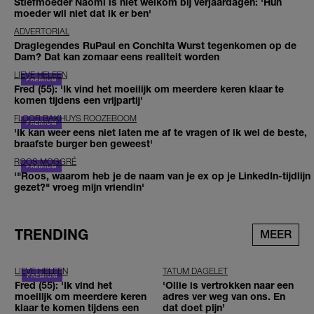
Stiefmoeder Naomi is niet welkom bij verjaardagen: 'Hun
moeder wil niet dat ik er ben'
ADVERTORIAL
Draglegendes RuPaul en Conchita Wurst tegenkomen op de
Dam? Dat kan zomaar eens realiteit worden
LIEVE HELEEN
Fred (55): 'Ik vind het moeilijk om meerdere keren klaar te
komen tijdens een vrijpartij'
FLOOR BAKHUYS ROOZEBOOM
'Ik kan weer eens niet laten me af te vragen of ik wel de beste,
braafste burger ben geweest'
ROOS MOGGRÉ
'"Roos, waarom heb je de naam van je ex op je LinkedIn-tijdlijn
gezet?" vroeg mijn vriendin'
TRENDING
MEER
LIEVE HELEEN
TATUM DAGELET
Fred (55): 'Ik vind het
'Ollie is vertrokken naar een
moeilijk om meerdere keren
adres ver weg van ons. En
klaar te komen tijdens een
dat doet pijn’