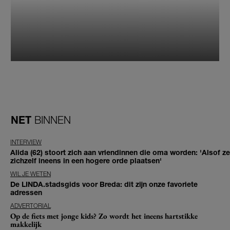
NET
BINNEN
INTERVIEW
Alida (62) stoort zich aan vriendinnen die oma worden: 'Alsof ze
zichzelf ineens in een hogere orde plaatsen'
WIL JE WETEN
De LINDA.stadsgids voor Breda: dit zijn onze favoriete
adressen
ADVERTORIAL
Op de fiets met jonge kids? Zo wordt het ineens hartstikke
makkelijk