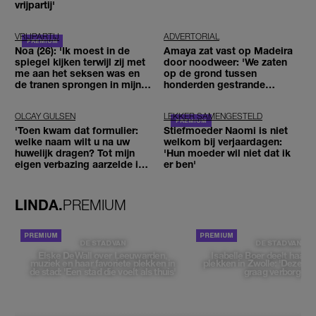
vrijpartij'
VRIJPARTIJ
ADVERTORIAL
Noa (26): 'Ik moest in de
Amaya zat vast op Madeira
spiegel kijken terwijl zij met
door noodweer: 'We zaten
me aan het seksen was en
op de grond tussen
de tranen sprongen in mijn
honderden gestrande
ogen'
reizigers'
OLCAY GULSEN
LEKKER SAMENGESTELD
'Toen kwam dat formulier:
Stiefmoeder Naomi is niet
welke naam wilt u na uw
welkom bij verjaardagen:
huwelijk dragen? Tot mijn
'Hun moeder wil niet dat ik
eigen verbazing aarzelde ik
er ben'
geen moment'
LINDA.
PREMIUM
DE STAD VAN
DE STAD VAN
Elske DeWall over Leeuwarden,
Isabelle Boer deelt haar f
muziek en haar favoriete plekken in
plekken in Zwolle: 'Deze pl
de stad: 'Een stad die voelt als thuis'
graag verborgen'