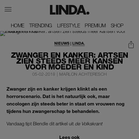
HOME
HOME
TRENDING
TRENDING
LIFESTYLE
LIFESTYLE
PREMIUM
PREMIUM
SHOP
SHOP
NIEUWS
|
LINDA.
ZWANGER EN KANKER: ARTSEN
ZIEN STEEDS MEER KANSEN
VOOR MOEDER EN KIND
05-02-2018
|
MARLON ACHTERESCH
Zwanger zijn en kanker krijgen klinkt als een
horrorscenario. Dat is het natuurlijk ook, maar
oncologen zijn steeds beter in staat om vrouwen nog
tijdens hun zwangerschap te behandelen.
Vandaag tipt Blendle dit artikel uit
de
Volkskrant
Lees ook