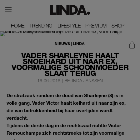
HOME
HOME
TRENDING
TRENDING
LIFESTYLE
LIFESTYLE
PREMIUM
PREMIUM
SHOP
SHOP
NIEUWS
|
LINDA.
VADER SHARLEYNE HAALT
SNOEIHARD UIT NAAR EX,
VOORMALIGE SCHOONMOEDER
SLAAT TERUG
16-06-2018
|
BELINDA JANSSEN
De strafzaak rondom de dood van Sharleyne (8) is in
volle gang. Vader Victor haalt keihard uit naar zijn ex,
die van betrokkenheid bij haar overlijden wordt
verdacht.
Tijdens de derde dag in de rechtszaal richtte Victor
Remouchamps zich rechtstreeks tot zijn voormalige