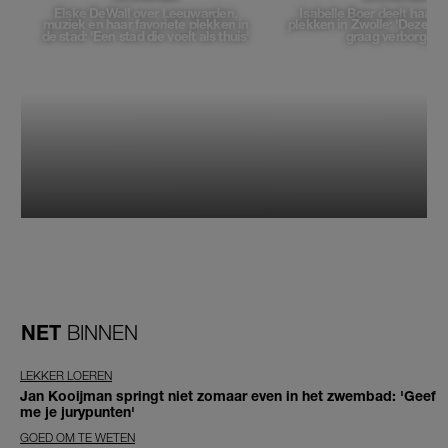
Elske DeWall over Leeuwarden,
Isabelle Boer deelt haar f
muziek en haar favoriete plekken in
plekken in Zwolle: 'Deze pl
de stad: 'Een stad die voelt als thuis'
graag verborgen'
NET
BINNEN
LEKKER LOEREN
Jan Kooijman springt niet zomaar even in het zwembad: 'Geef
me je jurypunten'
GOED OM TE WETEN