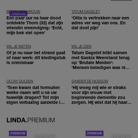
BEDROGEN VROUW
TATUM DAGELET
Een paar uur na haar dood
'Ollie is vertrokken naar een
ontdekte Thom (32) dat zijn
adres ver weg van ons. En
vriendin vreemdging: 'Echt,
dat doet pijn’
mijn bek viel open'
WIL JE WETEN
WIL JE ZIEN
Of je nu naar het strand gaat
Tatum Dagelet blikt samen
of naar werk: dit kledingstuk
met Saskia Weerstand terug
is onmisbaar
op 'Brutale Meiden':
'Mensen beledigen was niet
leuk meer'
OLCAY GULSEN
SANDER DE HOSSON
'Toen kwam dat formulier:
'Hij vroeg mij wie er straks
welke naam wilt u na uw
voor zijn vrouw met
huwelijk dragen? Tot mijn
beginnende dementie zou
eigen verbazing aarzelde ik
zorgen. Hij wist dat hij haar
geen moment'
zou moeten loslaten'
LINDA.
PREMIUM
DE STAD VAN
DE STAD VAN