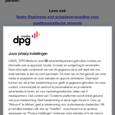
partner.
Lees ook
Vader Sharleyne eist schadevergoeding voor
posttraumatische stoornis
EMOTIONELE SCHADE
Hélène J. wordt ervan verdacht dat ze de hand heeft gehad in
de dood van Sharleyne, die in 2015 werd gevonden onderaan
Jouw privacy-instellingen
de flat waar ze woonde in Hoogeveen. Dat ontkent de moeder
LINDA., DPG Media en onze
92
advertentiepartners gebruiken cookies om
ten stelligste, maar de vader van het meisje
heeft nu een forse
informatie over je apparaat, locatie, browser en surfgedrag te verzamelen.
Deze informatie combineren we met de gegevens die je zelf deelt met ons,
schadevergoeding geëist wegens emotionele schade
. De
zoals wanneer je een account aanmaakt. Dit doen we om het gebruik van onze
traumatische ervaring zorgt ervoor dat hij nog altijd last heeft
media te analyseren en onze websites en apps te verbeteren. Daarnaast
kunnen we, als je hier toestemming voor geeft, je gegevens gebruiken om onze
van paniekaanvallen, slaapstoornissen en herbelevingen.
content, communicatie en aanbod te personaliseren en je relevante
advertenties te tonen, en voor marketingdoeleinden delen met 4
mediapartners. Ook content van 13 externe platformen wordt enkel getoond
SNOEIHARDE WOORDEN
met jouw toestemming. Geef toestemming of stel je eigen keuze in. Door op
"Akkoord" te klikken, geef je toestemming voor onderstaande doeleinden. Wil
Victor maakte tijdens de derde dag van de zaak gebruik van
je niet alles toestaan, klik dan op “Instellen”. Jouw keuze kun je opnieuw
aanpassen via “Privacy-instellingen” onderaan onze websites of in de menu’s
zijn spreekrecht en haalde snoeihard uit. “Jij bent een monster