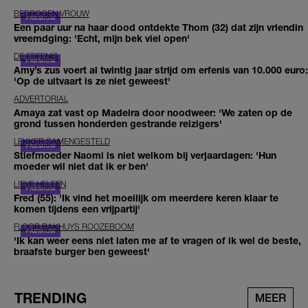
BEDROGEN VROUW
Een paar uur na haar dood ontdekte Thom (32) dat zijn vriendin
vreemdging: 'Echt, mijn bek viel open'
DE ERFENIS
Amy’s zus voert al twintig jaar strijd om erfenis van 10.000 euro:
'Op de uitvaart is ze niet geweest'
ADVERTORIAL
Amaya zat vast op Madeira door noodweer: 'We zaten op de
grond tussen honderden gestrande reizigers'
LEKKER SAMENGESTELD
Stiefmoeder Naomi is niet welkom bij verjaardagen: 'Hun
moeder wil niet dat ik er ben'
LIEVE HELEEN
Fred (55): 'Ik vind het moeilijk om meerdere keren klaar te
komen tijdens een vrijpartij'
FLOOR BAKHUYS ROOZEBOOM
'Ik kan weer eens niet laten me af te vragen of ik wel de beste,
braafste burger ben geweest'
TRENDING
MEER