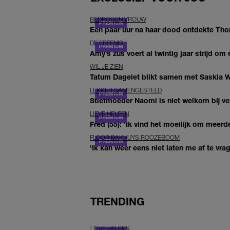
BEDROGEN VROUW
Een paar uur na haar dood ontdekte Thom 
DE ERFENIS
Amy’s zus voert al twintig jaar strijd om 
WIL JE ZIEN
Tatum Dagelet blikt samen met Saskia W
LEKKER SAMENGESTELD
Stiefmoeder Naomi is niet welkom bij ver
LIEVE HELEEN
Fred (55): 'Ik vind het moeilijk om meerde
FLOOR BAKHUYS ROOZEBOOM
'Ik kan weer eens niet laten me af te vr
TRENDING
LIEVE HELEEN