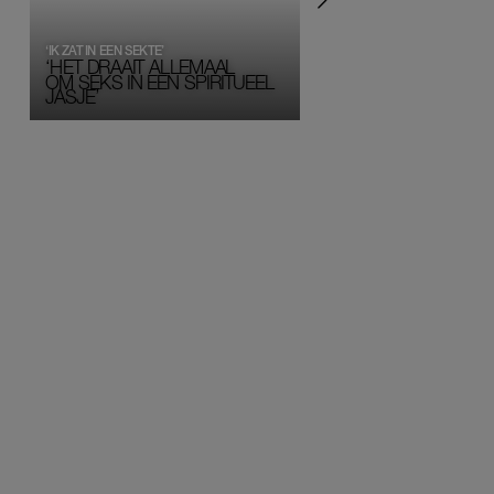
‘IK ZAT IN EEN SEKTE’
‘HET DRAAIT ALLEMAAL
OM SEKS IN EEN SPIRITUEEL 
JASJE’