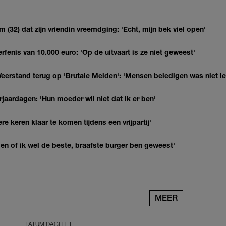
(32) dat zijn vriendin vreemdging: 'Echt, mijn bek viel open'
erfenis van 10.000 euro: 'Op de uitvaart is ze niet geweest'
eerstand terug op 'Brutale Meiden': 'Mensen beledigen was niet l
jaardagen: 'Hun moeder wil niet dat ik er ben'
re keren klaar te komen tijdens een vrijpartij'
agen of ik wel de beste, braafste burger ben geweest'
MEER
TATUM DAGELET