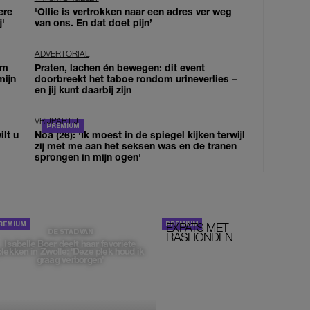
ere
'Ollie is vertrokken naar een adres ver weg
j'
van ons. En dat doet pijn’
ADVERTORIAL
om
Praten, lachen én bewegen: dit event
mijn
doorbreekt het taboe rondom urineverlies –
en jij kunt daarbij zijn
VRIJPARTIJ
lt u
Noa (26): 'Ik moest in de spiegel kijken terwijl
zij met me aan het seksen was en de tranen
sprongen in mijn ogen'
EXPATS MET
STOM!
DE STAD VAN
RASHONDEN
Isabelle Boer deelt haar favoriete
plekken in Zwolle: 'Deze plek houd ik
graag verborgen'