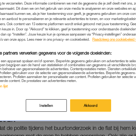
veen.
g te verzamelen. Deze informatie combineren we met de gegevens die je zelf deelt met ons, z
aanmaakt. Dit doen we om het gebruik van onze media te analyseren en onze websites en a
Daarnaast kunnen we, als je hier toestemming voor geeft, je gegevens gebruiken om onze con
omen tijdens de tweede dag in de strafzaak tegen de moede
 en aanbod te personaliseren en je relevante advertenties te tonen, en voor marketingdoele
rdacht van het doden van haar achtjarige dochter.
ers. Ook content van 13 externe platformen wordt enkel getoond met jouw toestemming. Ge
gen keuze in. Door op "Akkoord" te klikken, geef je toestemming voor onderstaande doeleinden. 
k dan op “Instellen”. Jouw keuze kun je opnieuw aanpassen via “Privacy-instellingen” ondera
Lees ook
u’s van onze apps. Lees meer in ons privacy- en cookiebeleid.
Raadpleeg ons cookiebeleid 
en dat Sharleyne nog leefde toen ze van tien hoog
e partners verwerken gegevens voor de volgende doeleinden:
p een apparaat opslaan en/of openen. Beperkte gegevens gebruiken om advertenties te sele
pen begrijpen aan de hand van statistieken of combinaties van gegevens uit verschillende br
AN BOVENBUURMAN
 behoeve van gepersonaliseerde advertenties. Contentprestaties meten. Diensten ontwikkel
Profielen gebruiken voor de selectie van gepersonaliseerde advertenties. Beperkte gegeven
 heeft verklaard dat hij in de nacht dat het meisje van het
lecteren. Profielen aanmaken ter personalisatie van content. Profielen gebruiken ter selectie 
eerde content. De prestaties van advertenties meten.
rd en een geluid alsof er iets langs de balkonreling viel. O
 lijst
 nacht. Hij zegt dat hij dit alles in 2015 al aan de politie he
aring niet te hebben.
Instellen
Akkoord
ZOEK
t de politie tijdens het buurtonderzoek in de flat bij hem
 herinneren met de man te hebben gesproken. Ook zijn er bi