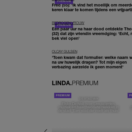
Fred (55): 'Ik vind het moeilijk om meerd
keren klaar te komen tijdens een vrijparti
BEDROGEN VROUW
Een paar uur na haar dood ontdekte Th
(32) dat zijn vriendin vreemdging: 'Echt, 
bek viel open'
OLCAY GULSEN
'Toen kwam dat formulier: welke naam wi
na uw huwelijk dragen? Tot mijn eigen
verbazing aarzelde ik geen moment'
LINDA.
PREMIUM
DE STAD VAN
Elske DeWall over Leeuwarden,
muziek en haar favoriete plekken in
de stad: 'Een stad die voelt als thuis'