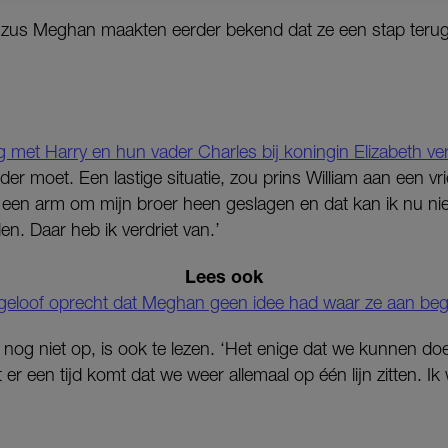
zus Meghan maakten eerder bekend dat ze een stap terug 
met Harry en hun vader Charles bij koningin Elizabeth ve
er moet. Een lastige situatie, zou prins William aan een vr
n een arm om mijn broer heen geslagen en dat kan ik nu ni
en. Daar heb ik verdriet van.’
Lees ook
 geloof oprecht dat Meghan geen idee had waar ze aan be
 nog niet op, is ook te lezen. ‘Het enige dat we kunnen d
r een tijd komt dat we weer allemaal op één lijn zitten. Ik w