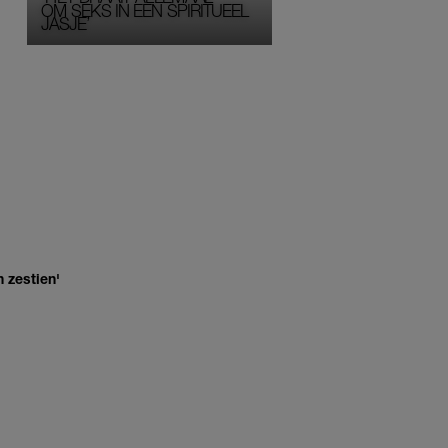
OM SEKS IN EEN SPIRITUEEL 
JASJE’
 zestien'