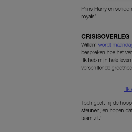
Prins Harry en schoon
royals’.
CRISISOVERLEG
William
wordt maandag 
bespreken hoe het verd
‘Ik heb mijn hele leve
verschillende groothed
‘Ik
Toch geeft hij de hoop
steunen, en hopen dat e
team zit.’