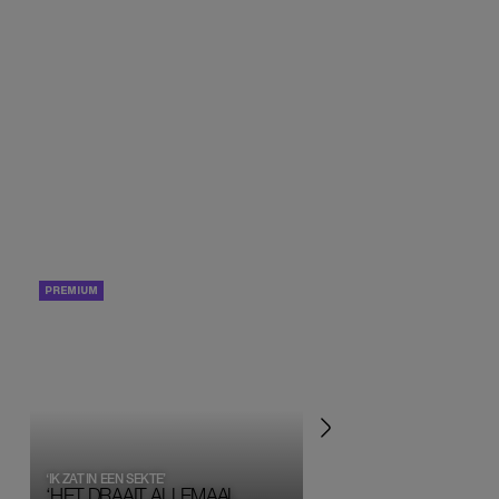
PORTRETTEN
PERSOONLIJK VERHA
‘IK ZAT IN EEN SEKTE’
‘HET DRAAIT ALLEMAAL