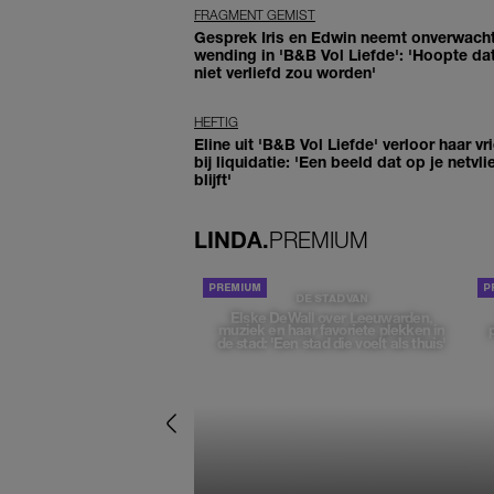
FRAGMENT GEMIST
Gesprek Iris en Edwin neemt onverwach
wending in 'B&B Vol Liefde': 'Hoopte dat
niet verliefd zou worden'
HEFTIG
Eline uit 'B&B Vol Liefde' verloor haar vr
bij liquidatie: 'Een beeld dat op je netvli
blijft'
LINDA.
PREMIUM
DE STAD VAN
Elske DeWall over Leeuwarden,
muziek en haar favoriete plekken in
de stad: 'Een stad die voelt als thuis'