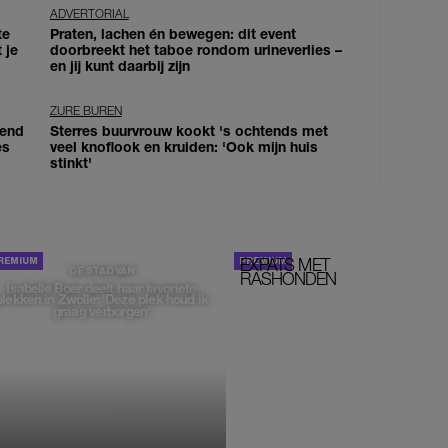
ADVERTORIAL
te
Praten, lachen én bewegen: dit event
 je
doorbreekt het taboe rondom urineverlies –
en jij kunt daarbij zijn
ZURE BUREN
iend
Sterres buurvrouw kookt 's ochtends met
es
veel knoflook en kruiden: 'Ook mijn huis
stinkt'
EXPATS MET
STOM!
DE STAD VAN
RASHONDEN
Isabelle Boer deelt haar favoriete
plekken in Zwolle: 'Deze plek houd ik
graag verborgen'