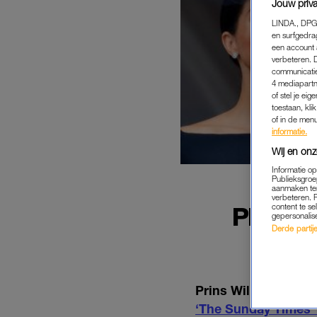
Jouw priva
LINDA., DPG
en surfgedra
een account 
verbeteren. 
communicatie
4 mediapartn
of stel je ei
toestaan, kli
of in de men
informatie.
Wij en onz
Informatie o
Publieksgroe
aanmaken ten
verbeteren. 
content te se
PRINS 
gepersonalis
'MEG
Derde partijen
Prins William heeft
‘The Sunday Times