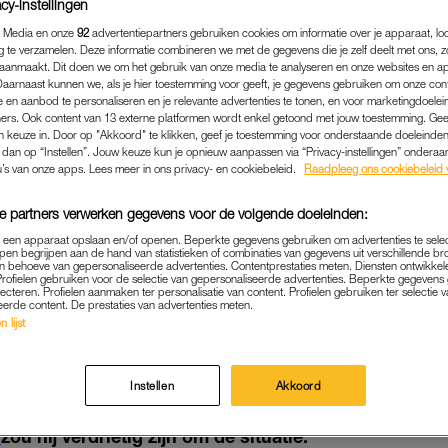
cy-instellingen
 Media en onze
92
advertentiepartners gebruiken cookies om informatie over je apparaat, lo
g te verzamelen. Deze informatie combineren we met de gegevens die je zelf deelt met ons, z
aanmaakt. Dit doen we om het gebruik van onze media te analyseren en onze websites en a
Daarnaast kunnen we, als je hier toestemming voor geeft, je gegevens gebruiken om onze con
 en aanbod te personaliseren en je relevante advertenties te tonen, en voor marketingdoele
ers. Ook content van 13 externe platformen wordt enkel getoond met jouw toestemming. Ge
gen keuze in. Door op "Akkoord" te klikken, geef je toestemming voor onderstaande doeleinden. 
k dan op “Instellen”. Jouw keuze kun je opnieuw aanpassen via “Privacy-instellingen” ondera
u’s van onze apps. Lees meer in ons privacy- en cookiebeleid.
Raadpleeg ons cookiebeleid 
e partners verwerken gegevens voor de volgende doeleinden:
p een apparaat opslaan en/of openen. Beperkte gegevens gebruiken om advertenties te sele
pen begrijpen aan de hand van statistieken of combinaties van gegevens uit verschillende br
NIEUWS
|
LINDA.
 behoeve van gepersonaliseerde advertenties. Contentprestaties meten. Diensten ontwikkel
Profielen gebruiken voor de selectie van gepersonaliseerde advertenties. Beperkte gegeven
lecteren. Profielen aanmaken ter personalisatie van content. Profielen gebruiken ter selectie 
WILLIAM SPREEKT ZICH U
eerde content. De prestaties van advertenties meten.
XIT': 'IK HEB ER VERDRIET
 lijst
12-01-2020
|
SANNE VAN RIJ
Instellen
Akkoord
 zich voor het eerst uitgesproken over de zogenaamde
‘
zou hij verdrietig zijn om de situatie.