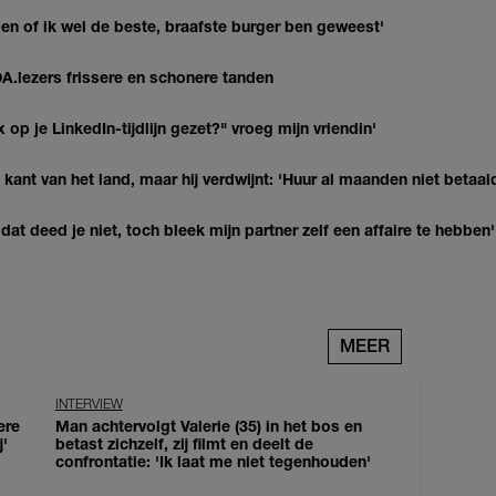
agen of ik wel de beste, braafste burger ben geweest'
DA.lezers frissere en schonere tanden
op je LinkedIn-tijdlijn gezet?" vroeg mijn vriendin'
kant van het land, maar hij verdwijnt: 'Huur al maanden niet betaal
at deed je niet, toch bleek mijn partner zelf een affaire te hebben'
MEER
INTERVIEW
ere
Man achtervolgt Valerie (35) in het bos en
j'
betast zichzelf, zij filmt en deelt de
confrontatie: 'Ik laat me niet tegenhouden'