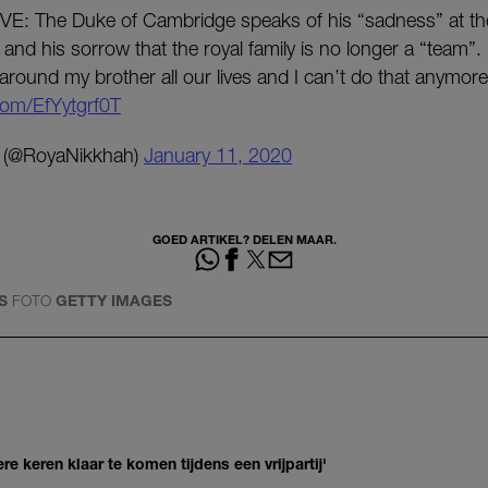
: The Duke of Cambridge speaks of his “sadness” at t
 and his sorrow that the royal family is no longer a “team”. 
 around my brother all our lives and I can’t do that anymo
.com/EfYytgrf0T
 (@RoyaNikkhah)
January 11, 2020
GOED ARTIKEL? DELEN MAAR.
S
FOTO
GETTY IMAGES
re keren klaar te komen tijdens een vrijpartij'