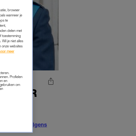
catie, browser
oals wanneer je
pps te
tent,
inden delen met
ef toestemming
Wil je niet alles
an onze websites
voor meer
cteren.
onnen. Profielen
en en
s gebruiken om
van
IT OVER
 VAN'
 ‘Megxit’.
Volgens