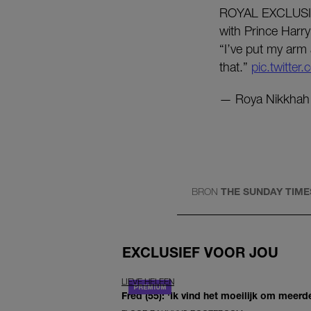
ROYAL EXCLUSIVE
with Prince Harry
“I’ve put my arm
that.”
pic.twitter
— Roya Nikkhah
BRON
THE SUNDAY TIME
EXCLUSIEF VOOR JOU
LIEVE HELEEN
Fred (55): 'Ik vind het moeilijk om meerde