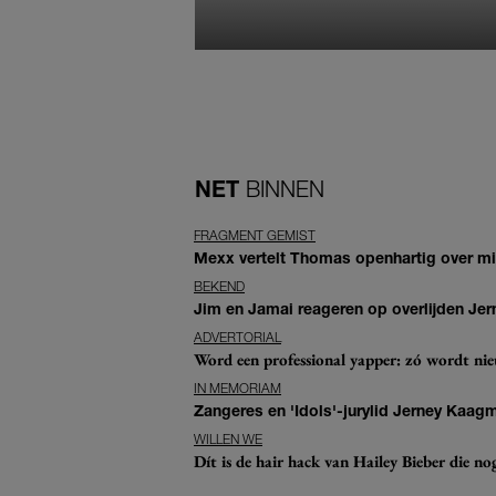
NET
BINNEN
FRAGMENT GEMIST
Mexx vertelt Thomas openhartig over mis
BEKEND
Jim en Jamai reageren op overlijden Jern
ADVERTORIAL
Word een professional yapper: zó wordt n
IN MEMORIAM
Zangeres en 'Idols'-jurylid Jerney Kaag
WILLEN WE
Dít is de hair hack van Hailey Bieber die n