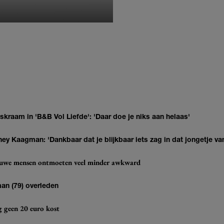
MONIQUE KLEMANN
kraam in 'B&B Vol Liefde': 'Daar doe je niks aan helaas'
ey Kaagman: 'Dankbaar dat je blijkbaar iets zag in dat jongetje van
ieuwe mensen ontmoeten veel minder awkward
man (79) overleden
og geen 20 euro kost