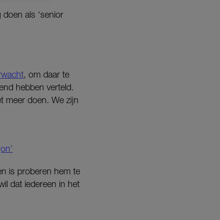
doen als ‘senior
rwacht
, om daar te
iend hebben verteld.
et meer doen. We zijn
gon’
oen is proberen hem te
il dat iedereen in het