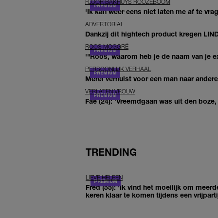
FLOOR BAKHUYS ROOZEBOOM
'Ik kan weer eens niet laten me af te vr
ADVERTORIAL
Dankzij dit hightech product kregen LIN
ROOS MOGGRÉ
'"Roos, waarom heb je de naam van je ex 
PERSOONLIJK VERHAAL
Merel verhuist voor een man naar andere 
VERLATEN VROUW
Fae (24): 'Vreemdgaan was uit den boze, d
TRENDING
LIEVE HELEEN
Fred (55): 'Ik vind het moeilijk om meerd
keren klaar te komen tijdens een vrijparti