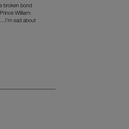
he broken bond
Prince William:
re…I’m sad about