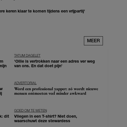
re keren klaar te komen tijdens een vrijpartij'
MEER
TATUM DAGELET
om
'Ollie is vertrokken naar een adres ver weg
mijn
van ons. En dat doet pijn’
ADVERTORIAL
Word een professional yapper: zó wordt nieuwe
uw
mensen ontmoeten veel minder awkward
j
GOED OM TE WETEN
: dit
Vliegen in een T-shirt? Niet doen,
waarschuwt deze stewardess