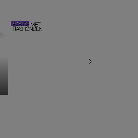
EXPATS MET
STOM!
PORTRETTEN
RASHONDEN
ik
‘IK ZAT IN EEN SEKTE’
‘HET DRAAIT ALLEMA
OM SEKS IN EEN SPIR
JASJE’
MONIQUE KLEMANN