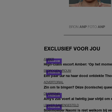
BRON
ANP
FOTO
ANP
EXCLUSIEF VOOR JOU
AMBER
High-class escort Amber: ‘Op het moment
BEDROGEN VROUW
Een paar uur na haar dood ontdekte Thom 
ADVERTORIAL
Zin om te bingen? Déze (iconische) queer 
DE ERFENIS
Amy’s zus voert al twintig jaar strijd om 
LEKKER SAMENGESTELD
Stiefmoeder Naomi is niet welkom bij ver