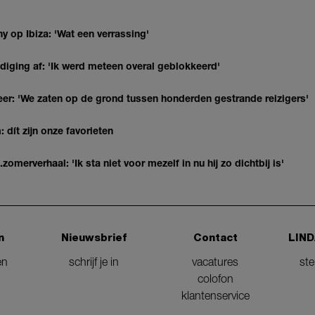
y op Ibiza: 'Wat een verrassing'
diging af: 'Ik werd meteen overal geblokkeerd'
r: 'We zaten op de grond tussen honderden gestrande reizigers'
 dít zijn onze favorieten
erverhaal: 'Ik sta niet voor mezelf in nu hij zo dichtbij is'
n
Nieuwsbrief
Contact
LIND
en
schrijf je in
vacatures
st
colofon
klantenservice