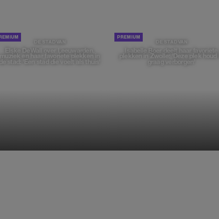
DE STAD VAN
DE STAD VAN
Elske DeWall over Leeuwarden,
Isabelle Boer deelt haar favoriete
muziek en haar favoriete plekken in
plekken in Zwolle: 'Deze plek houd 
de stad: 'Een stad die voelt als thuis'
graag verborgen'