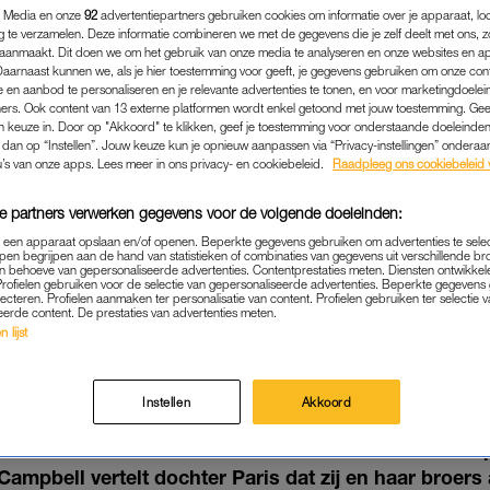
 Media en onze
92
advertentiepartners gebruiken cookies om informatie over je apparaat, lo
g te verzamelen. Deze informatie combineren we met de gegevens die je zelf deelt met ons, z
aanmaakt. Dit doen we om het gebruik van onze media te analyseren en onze websites en a
Daarnaast kunnen we, als je hier toestemming voor geeft, je gegevens gebruiken om onze con
 en aanbod te personaliseren en je relevante advertenties te tonen, en voor marketingdoele
ers. Ook content van 13 externe platformen wordt enkel getoond met jouw toestemming. Ge
gen keuze in. Door op "Akkoord" te klikken, geef je toestemming voor onderstaande doeleinden. 
k dan op “Instellen”. Jouw keuze kun je opnieuw aanpassen via “Privacy-instellingen” ondera
u’s van onze apps. Lees meer in ons privacy- en cookiebeleid.
Raadpleeg ons cookiebeleid 
e partners verwerken gegevens voor de volgende doeleinden:
p een apparaat opslaan en/of openen. Beperkte gegevens gebruiken om advertenties te sele
pen begrijpen aan de hand van statistieken of combinaties van gegevens uit verschillende br
 behoeve van gepersonaliseerde advertenties. Contentprestaties meten. Diensten ontwikkel
Profielen gebruiken voor de selectie van gepersonaliseerde advertenties. Beperkte gegeven
NIEUWS
|
LINDA.
lecteren. Profielen aanmaken ter personalisatie van content. Profielen gebruiken ter selectie 
eerde content. De prestaties van advertenties meten.
KSON OVER VADER MICHAEL:
 lijst
NS OVERAL VOOR WERKE
23-08-2021
|
NIVINE DE JONG
Instellen
Akkoord
chael Jackson konden zeker niet zomaar hun hand o
mpbell vertelt dochter Paris dat zij en haar broers a