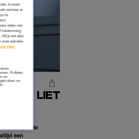
catie, browser
oals wanneer je
pps te
tent,
inden delen met
ef toestemming
Wil je niet alles
an onze websites
voor meer
cteren.
onnen. Profielen
en en
s gebruiken om
van
 'HIJ LIET
N'
phouden. In de
ltijd een