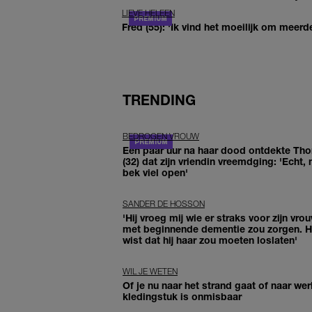
LIEVE HELEEN
Fred (55): 'Ik vind het moeilijk om meerde
TRENDING
BEDROGEN VROUW
Een paar uur na haar dood ontdekte Th
(32) dat zijn vriendin vreemdging: 'Echt, 
bek viel open'
SANDER DE HOSSON
'Hij vroeg mij wie er straks voor zijn vro
met beginnende dementie zou zorgen. Hi
wist dat hij haar zou moeten loslaten'
WIL JE WETEN
Of je nu naar het strand gaat of naar werk
kledingstuk is onmisbaar