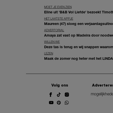
MOET JE EVEN ZIEN
Eline uit 'B&B Vol Liefde' bezoekt Timoth
HET LAATSTE APPJE
Maureen (47) sloeg een verjaardagsuitno
ADVERTORIAL
Amaya zat vast op Madeira door noodwee
WILLEN WE
Deze tas is terug en wij snappen waarom:
LEZEN
Maak de zomer nog heter met het LINDA.zom
Volg ons
Advertere
mogelijkhed