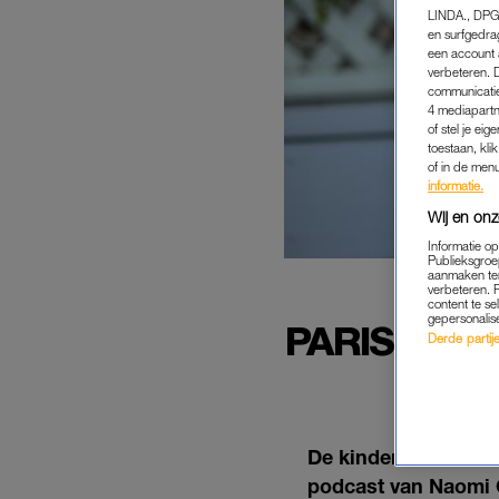
LINDA., DPG
en surfgedra
een account 
verbeteren. 
communicatie
4 mediapartn
of stel je ei
toestaan, kli
of in de men
informatie.
Wij en onz
Informatie o
Publieksgroe
aanmaken ten
verbeteren. 
content te se
gepersonalis
PARIS JAC
Derde partijen
O
De kinderen van Mi
podcast van Naomi Ca