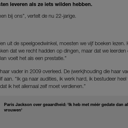
ten leveren als ze iets wilden hebben.
en bij ons”, vertelt de nu 22-jarige.
lden uit de speelgoedwinkel, moesten we vijf boeken lezen
ken dat we recht hadden op dingen, maar dat we leerden dat 
n voelt het als een prestatie.”
n haar vader in 2009 overleed. De (werk)houding die haar va
f aan. “Ik ga naar audities, ik werk hard, ik bestudeer heel 
at ik het allemaal zelf moet verdienen.”
Paris Jackson over geaardheid: 'Ik heb met méér gedate dan 
vrouwen'