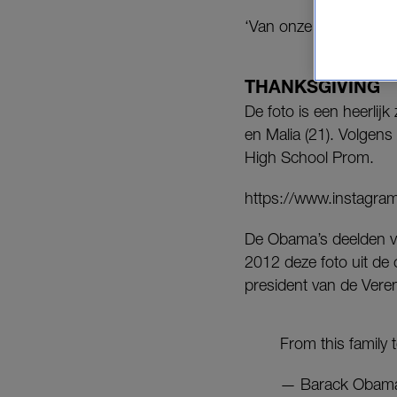
‘Van onze familie naar d
THANKSGIVING
De foto is een heerli
en Malia (21). Volgens
High School Prom.
https://www.instagr
De Obama’s deelden va
2012 deze foto uit de 
president van de Vere
From this family
— Barack Obam