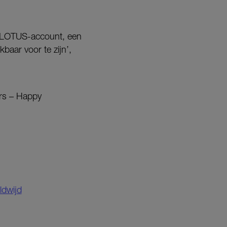
e FLOTUS-account, een
aar voor te zijn’,
urs – Happy
ldwijd