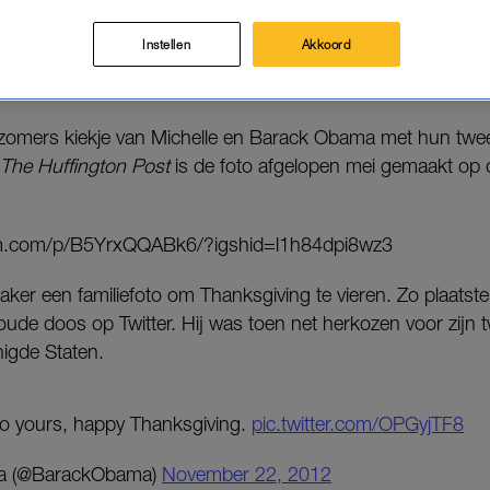
ie van jullie, fijne Thanksgiving!’ schrijft Michelle Obama bi
Instellen
Akkoord
jk zomers kiekje van Michelle en Barack Obama met hun twe
The Huffington Post
is de foto afgelopen mei gemaakt op
am.com/p/B5YrxQQABk6/?igshid=l1h84dpi8wz3
ker een familiefoto om Thanksgiving te vieren. Zo plaats
oude doos op Twitter. Hij was toen net herkozen voor zijn t
nigde Staten.
 to yours, happy Thanksgiving.
pic.twitter.com/OPGyjTF8
a (@BarackObama)
November 22, 2012