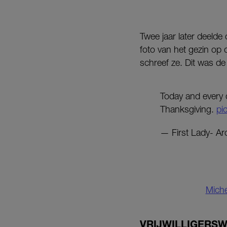
Twee jaar later deeld
foto van het gezin op
schreef ze. Dit was de
Today and every d
Thanksgiving.
pi
— First Lady- A
Miche
VRIJWILLIGERS