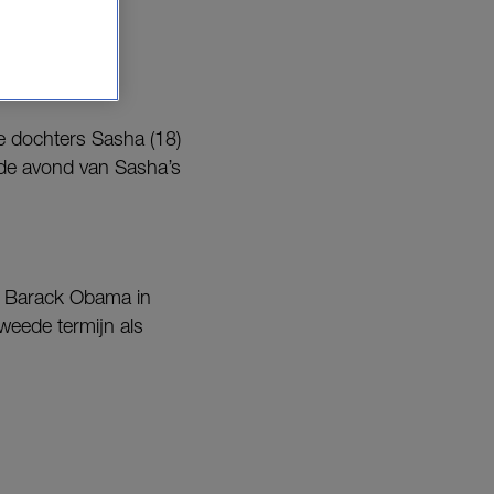
j de foto.
e dochters Sasha (18)
 de avond van Sasha’s
te Barack Obama in
weede termijn als