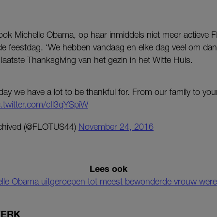
e ook Michelle Obama, op haar inmiddels niet meer actiev
 de feestdag. ‘We hebben vandaag en elke dag veel om dankb
 laatste Thanksgiving van het gezin in het Witte Huis.
ay we have a lot to be thankful for. From our family to yo
c.twitter.com/cIl3qYSpiW
rchived (@FLOTUS44)
November 24, 2016
Lees ook
lle Obama uitgeroepen tot meest bewonderde vrouw were
WERK