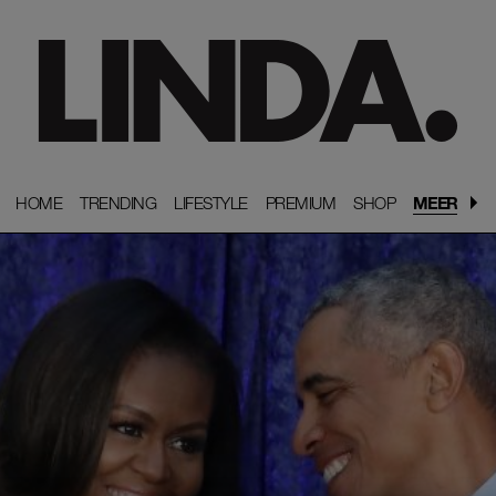
HOME
HOME
TRENDING
TRENDING
LIFESTYLE
LIFESTYLE
PREMIUM
PREMIUM
SHOP
SHOP
MEER