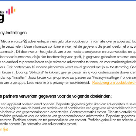
cy-instellingen
 Media en onze
92
advertentiepartners gebruiken cookies om informatie over je apparaat, lo
g te verzamelen. Deze informatie combineren we met de gegevens die je zelf deelt met ons, z
aanmaakt. Dit doen we om het gebruik van onze media te analyseren en onze websites en a
Daarnaast kunnen we, als je hier toestemming voor geeft, je gegevens gebruiken om onze con
 en aanbod te personaliseren en je relevante advertenties te tonen, en voor marketingdoele
ers. Ook content van 13 externe platformen wordt enkel getoond met jouw toestemming. Ge
gen keuze in. Door op "Akkoord" te klikken, geef je toestemming voor onderstaande doeleinden. 
k dan op “Instellen”. Jouw keuze kun je opnieuw aanpassen via “Privacy-instellingen” ondera
NIEUWS
|
LINDA.
u’s van onze apps. Lees meer in ons privacy- en cookiebeleid.
Raadpleeg ons cookiebeleid 
A’S WENSEN IEDEREEN E
e partners verwerken gegevens voor de volgende doeleinden:
IVING MET PRACHTIGE GE
p een apparaat opslaan en/of openen. Beperkte gegevens gebruiken om advertenties te sele
pen begrijpen aan de hand van statistieken of combinaties van gegevens uit verschillende br
28-11-2019
|
LOTTE KUIPERS
 behoeve van gepersonaliseerde advertenties. Contentprestaties meten. Diensten ontwikkel
Profielen gebruiken voor de selectie van gepersonaliseerde advertenties. Beperkte gegeven
lecteren. Profielen aanmaken ter personalisatie van content. Profielen gebruiken ter selectie 
nderdag van november en dat betekent: Thanksgiving
eerde content. De prestaties van advertenties meten.
 lijst
fijne feestdag op Instagram met een prachtige foto v