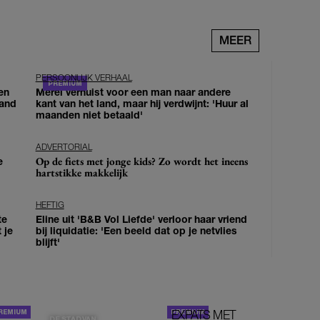
MEER
PERSOONLIJK VERHAAL
en
Merel verhuist voor een man naar andere
land
kant van het land, maar hij verdwijnt: 'Huur al
maanden niet betaald'
ADVERTORIAL
Op de fiets met jonge kids? Zo wordt het ineens
e
hartstikke makkelijk
HEFTIG
te
Eline uit 'B&B Vol Liefde' verloor haar vriend
 je
bij liquidatie: 'Een beeld dat op je netvlies
blijft'
EXPATS MET
STOM!
DE STAD VAN