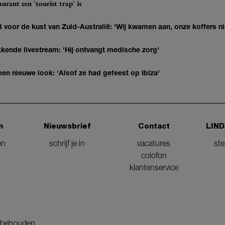
urant een 'tourist trap' is
 voor de kust van Zuid-Australië: 'Wij kwamen aan, onze koffers ni
kkende livestream: 'Hij ontvangt medische zorg'
en nieuwe look: 'Alsof ze had gefeest op Ibiza'
n
Nieuwsbrief
Contact
LIND
en
schrijf je in
vacatures
st
colofon
klantenservice
orbehouden