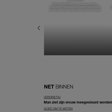
Elske DeWall over Leeuwarden,
muziek en haar favoriete plekken in
de stad: 'Een stad die voelt als thuis'
NET
BINNEN
VERDRIETIG
Man ziet zijn vrouw meegesleurd worden 
GOED OM TE WETEN