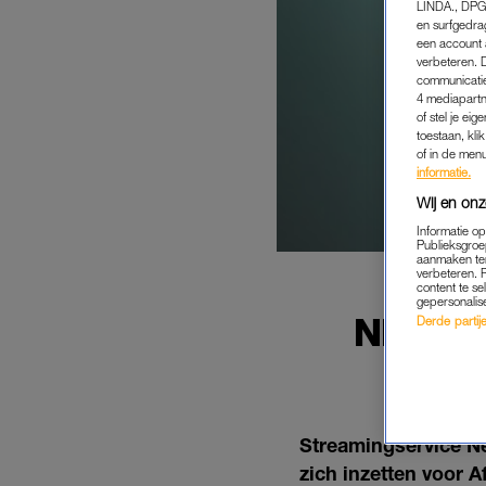
LINDA., DPG
en surfgedra
een account 
verbeteren. 
communicatie
4 mediapartn
of stel je ei
toestaan, kli
of in de men
informatie.
Wij en onz
Informatie o
Publieksgroe
aanmaken ten
verbeteren. 
content te se
gepersonalis
NETFLI
Derde partijen
MAT
Streamingservice Net
zich inzetten voor