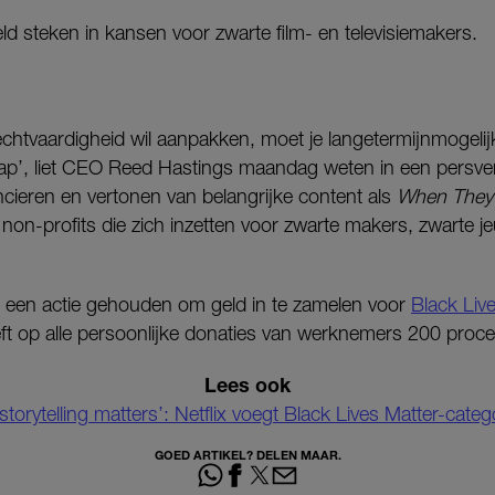
eld steken in kansen voor zwarte film- en televisiemakers.
chtvaardigheid wil aanpakken, moet je langetermijnmogeli
p’, liet CEO Reed Hastings maandag weten in een persver
nancieren en vertonen van belangrijke content als
When They
 non-profits die zich inzetten voor zwarte makers, zwarte j
n een actie gehouden om geld in te zamelen voor
Black Liv
eft op alle persoonlijke donaties van werknemers 200 proce
Lees ook
storytelling matters’: Netflix voegt Black Lives Matter-categ
GOED ARTIKEL? DELEN MAAR.