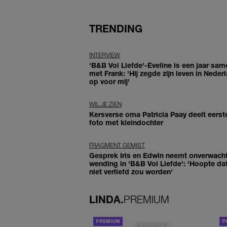
TRENDING
INTERVIEW
'B&B Vol Liefde'-Eveline is een jaar sam
met Frank: 'Hij zegde zijn leven in Neder
op voor mij'
WIL JE ZIEN
Kersverse oma Patricia Paay deelt eerst
foto met kleindochter
FRAGMENT GEMIST
Gesprek Iris en Edwin neemt onverwach
wending in 'B&B Vol Liefde': 'Hoopte dat
niet verliefd zou worden'
LINDA.
PREMIUM
DE STAD VAN