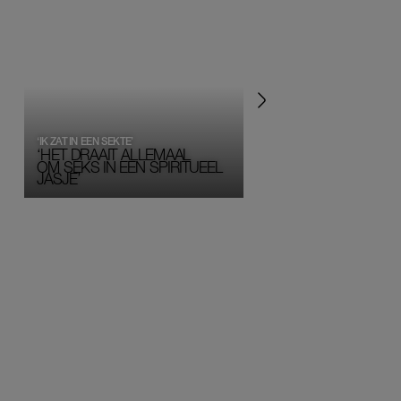
‘IK ZAT IN EEN SEKTE’
‘HET DRAAIT ALLEMAAL
OM SEKS IN EEN SPIRITUEEL 
JASJE’