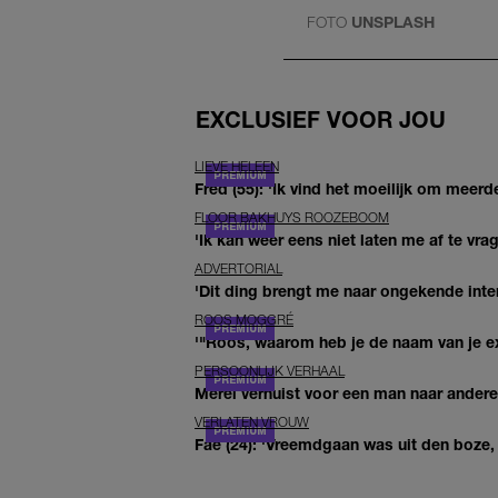
FOTO
UNSPLASH
EXCLUSIEF VOOR JOU
LIEVE HELEEN
Fred (55): 'Ik vind het moeilijk om meerde
FLOOR BAKHUYS ROOZEBOOM
'Ik kan weer eens niet laten me af te vr
ADVERTORIAL
'Dit ding brengt me naar ongekende inte
ROOS MOGGRÉ
'"Roos, waarom heb je de naam van je ex 
PERSOONLIJK VERHAAL
Merel verhuist voor een man naar andere 
VERLATEN VROUW
Fae (24): 'Vreemdgaan was uit den boze, d