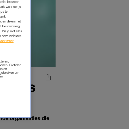
catie, browser
oals wanneer je
pps te
tent,
inden delen met
ef toestemming
Wil je niet alles
an onze websites
voor meer
cteren.
onnen. Profielen
en en
s gebruiken om
van
K LIVES
ENEN
nde organisaties die