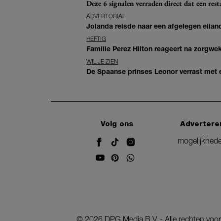
Deze 6 signalen verraden direct dat een resta
ADVERTORIAL
Jolanda reisde naar een afgelegen eiland
HEFTIG
Familie Perez Hilton reageert na zorgwe
WIL JE ZIEN
De Spaanse prinses Leonor verrast met e
Volg ons
Advertere
mogelijkhed
©
2026
DPG Media B.V. - Alle rechten vo