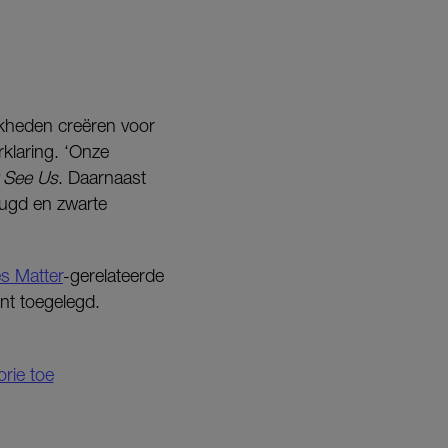
jkheden creëren voor
klaring. ‘Onze
 See Us
. Daarnaast
eugd en zwarte
es Matter
-gerelateerde
nt toegelegd.
orie toe