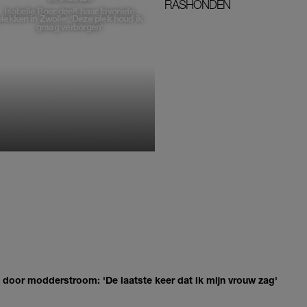
RASHONDEN
Isabelle Boer deelt haar favoriete
plekken in Zwolle: 'Deze plek houd ik
graag verborgen'
MONIQUE KLEMANN
door modderstroom: 'De laatste keer dat ik mijn vrouw zag'