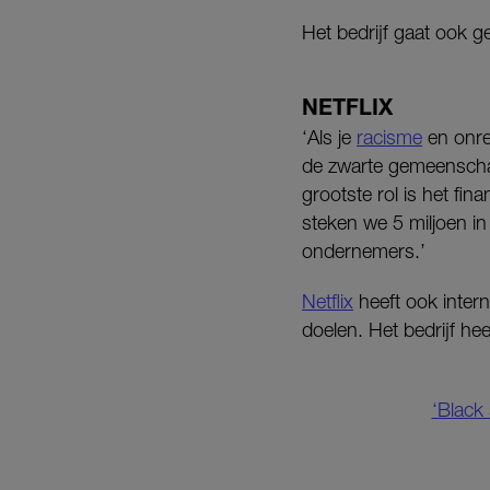
Het bedrijf gaat ook g
NETFLIX
‘Als je
racisme
en onre
de zwarte gemeenscha
grootste rol is het fi
steken we 5 miljoen in
ondernemers.’
Netflix
heeft ook inter
doelen. Het bedrijf he
‘Black 