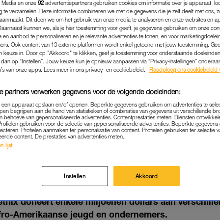
 Media en onze
92
advertentiepartners gebruiken cookies om informatie over je apparaat, lo
g te verzamelen. Deze informatie combineren we met de gegevens die je zelf deelt met ons, z
aanmaakt. Dit doen we om het gebruik van onze media te analyseren en onze websites en a
Daarnaast kunnen we, als je hier toestemming voor geeft, je gegevens gebruiken om onze con
 en aanbod te personaliseren en je relevante advertenties te tonen, en voor marketingdoele
ers. Ook content van 13 externe platformen wordt enkel getoond met jouw toestemming. Ge
gen keuze in. Door op "Akkoord" te klikken, geef je toestemming voor onderstaande doeleinden. 
k dan op “Instellen”. Jouw keuze kun je opnieuw aanpassen via “Privacy-instellingen” ondera
u’s van onze apps. Lees meer in ons privacy- en cookiebeleid.
Raadpleeg ons cookiebeleid 
e partners verwerken gegevens voor de volgende doeleinden:
p een apparaat opslaan en/of openen. Beperkte gegevens gebruiken om advertenties te sele
pen begrijpen aan de hand van statistieken of combinaties van gegevens uit verschillende br
 behoeve van gepersonaliseerde advertenties. Contentprestaties meten. Diensten ontwikkel
Profielen gebruiken voor de selectie van gepersonaliseerde advertenties. Beperkte gegeven
NIEUWS
|
LINDA.
lecteren. Profielen aanmaken ter personalisatie van content. Profielen gebruiken ter selectie 
eerde content. De prestaties van advertenties meten.
X ZET ZICH IN VOOR BLAC
 lijst
TER EN DONEERT MILJO
Instellen
Akkoord
16-06-2020
|
KIRSTEN ZIJDERVELD
flix doneert enkele miljoenen dollars aan verschille
 Afro-Amerikaanse jeugd en ondernemers.