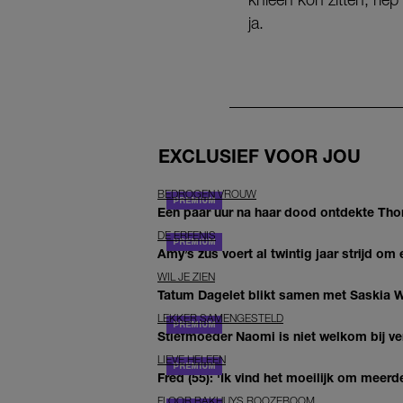
ja.
EXCLUSIEF VOOR JOU
BEDROGEN VROUW
Een paar uur na haar dood ontdekte Thom 
DE ERFENIS
Amy’s zus voert al twintig jaar strijd om 
WIL JE ZIEN
Tatum Dagelet blikt samen met Saskia W
LEKKER SAMENGESTELD
Stiefmoeder Naomi is niet welkom bij ver
LIEVE HELEEN
Fred (55): 'Ik vind het moeilijk om meerde
FLOOR BAKHUYS ROOZEBOOM