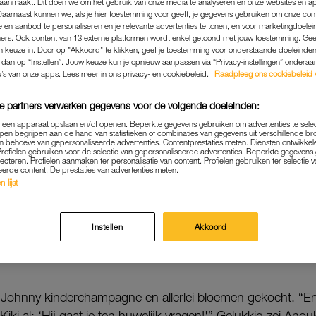
aanmaakt. Dit doen we om het gebruik van onze media te analyseren en onze websites en a
en we weer zwanger en dacht ik: nu ga ik haar vrage
Daarnaast kunnen we, als je hier toestemming voor geeft, je gegevens gebruiken om onze con
ng’.
 en aanbod te personaliseren en je relevante advertenties te tonen, en voor marketingdoele
ers. Ook content van 13 externe platformen wordt enkel getoond met jouw toestemming. Ge
gen keuze in. Door op "Akkoord" te klikken, geef je toestemming voor onderstaande doeleinden. 
tertje Kiki bereidde de presentator zijn aanzoek voor.
k dan op “Instellen”. Jouw keuze kun je opnieuw aanpassen via “Privacy-instellingen” ondera
u’s van onze apps. Lees meer in ons privacy- en cookiebeleid.
Raadpleeg ons cookiebeleid 
Lees ook
, die kinderwagen: Johnny de Mol voor het eerst op 
e partners verwerken gegevens voor de volgende doeleinden:
p een apparaat opslaan en/of openen. Beperkte gegevens gebruiken om advertenties te sele
pen begrijpen aan de hand van statistieken of combinaties van gegevens uit verschillende br
 behoeve van gepersonaliseerde advertenties. Contentprestaties meten. Diensten ontwikkel
Profielen gebruiken voor de selectie van gepersonaliseerde advertenties. Beperkte gegeven
lecteren. Profielen aanmaken ter personalisatie van content. Profielen gebruiken ter selectie 
eerde content. De prestaties van advertenties meten.
f niet, dan is in ieder geval dat duidelijk”,
vertelt
Johnny a
 lijst
ogramma
. Dus ging Johnny met zijn stiefdochter naar de juwe
g. Dus ik zei tegen Kiki: houd je mond, niks zeggen.” Dat v
Instellen
Akkoord
Kiki riep in een volle winkel: ‘Hij gaat m’n moeder ten huwelij
Johnny kinderchampagne en allerlei bloemen gekocht. “En
 Kiki al: ‘Hij gaat je ten huwelijk vragen!'” Gelukkig zei Ano