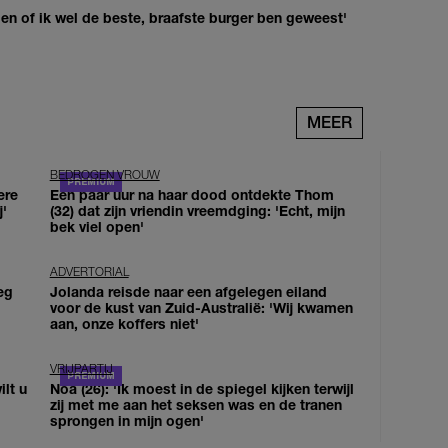
agen of ik wel de beste, braafste burger ben geweest'
MEER
BEDROGEN VROUW
ere
Een paar uur na haar dood ontdekte Thom
j'
(32) dat zijn vriendin vreemdging: 'Echt, mijn
bek viel open'
ADVERTORIAL
eg
Jolanda reisde naar een afgelegen eiland
voor de kust van Zuid-Australië: 'Wij kwamen
aan, onze koffers niet'
VRIJPARTIJ
lt u
Noa (26): 'Ik moest in de spiegel kijken terwijl
zij met me aan het seksen was en de tranen
sprongen in mijn ogen'