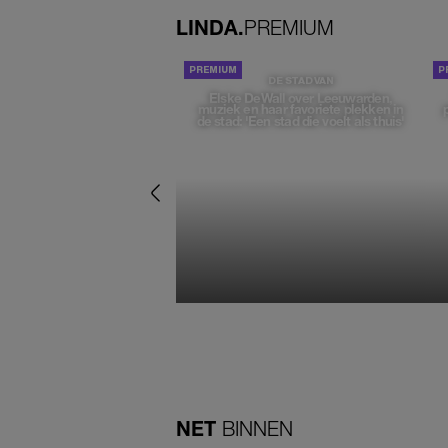
LINDA.
PREMIUM
DE STAD VAN
Elske DeWall over Leeuwarden,
muziek en haar favoriete plekken in
de stad: 'Een stad die voelt als thuis'
NET
BINNEN