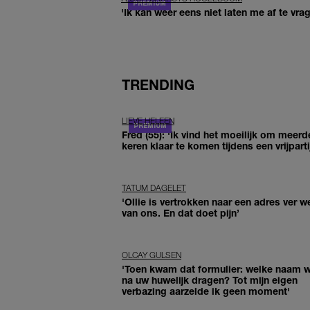
'Ik kan weer eens niet laten me af te vr
TRENDING
LIEVE HELEEN
Fred (55): 'Ik vind het moeilijk om meerd
keren klaar te komen tijdens een vrijparti
TATUM DAGELET
'Ollie is vertrokken naar een adres ver w
van ons. En dat doet pijn’
OLCAY GULSEN
'Toen kwam dat formulier: welke naam wi
na uw huwelijk dragen? Tot mijn eigen
verbazing aarzelde ik geen moment'