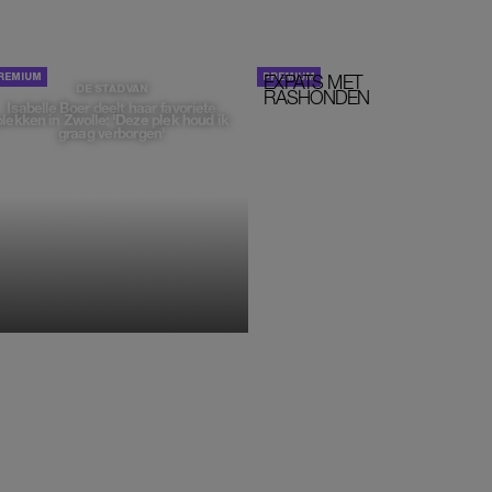
EXPATS MET
STOM!
DE STAD VAN
RASHONDEN
Isabelle Boer deelt haar favoriete
plekken in Zwolle: 'Deze plek houd ik
graag verborgen'
MONIQUE KLEMANN